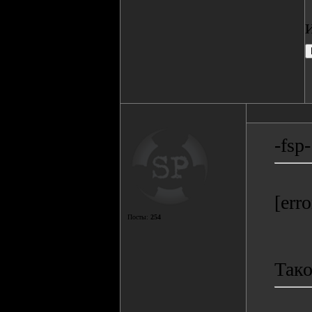
-fsp-
[err
Посты:
254
Тако