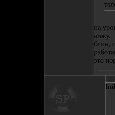
тел
на уро
вижу.
блин, 
работа
это но
bo