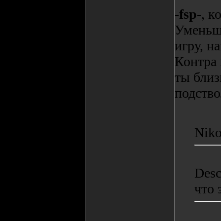
-fsp-
, к
Уменьши
игру, н
Контра 
ты близ
подство
Nik
Desc
что 