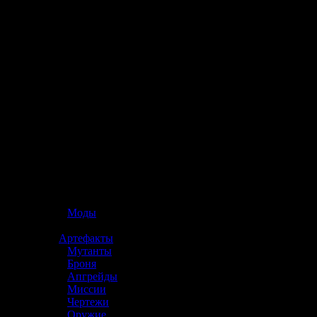
☢️ S.T.A.L.K.E.R. 2
»
Моды
»
Артефакты
»
Мутанты
»
Броня
»
Апгрейды
»
Миссии
»
Чертежи
»
Оружие