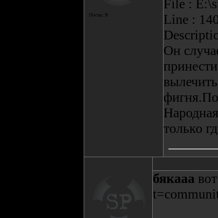
File : E:
Line : 14
Посты:
9
Descripti
Он случа
принести
вылечить
фигня.По
Народная
только гд
бякааа
вот
t=communi