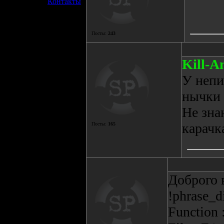
»
Контакты
Посты:
243
Kill-A
У непи
нычки 
Не зна
карачк
Посты:
165
Доброго 
!phrase_d
Function 