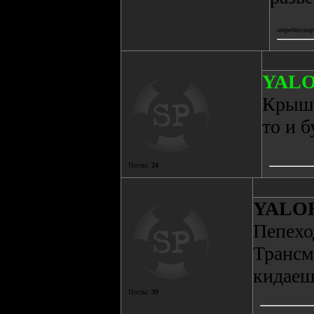
отредактиро
YAL
Крыши
то и б
Посты:
24
YALO
Пепехо
Трансм
кидаеш
Посты:
39