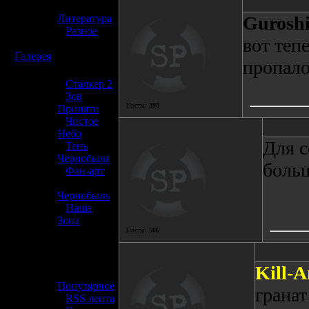
»
Литература
Gurosh
»
Разное
вот теп
☢️
Галерея
пропало,
»
Сталкер 2
»
Зов
Посты:
398
Припяти
»
Чистое
Небо
Для с
»
Тень
Чернобыля
больш
»
Фан-арт
»
Чернобыль
»
Наша
Зона
Посты:
506
☢️ Разное
Kill-A
»
Популярное
грана
»
RSS лента