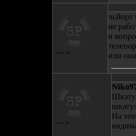
чьйорт 
не рабо
и вопро
телепор
или она
Посты:
185
Niko9
Шкатул
шкатул
На это
видима
Посты:
39