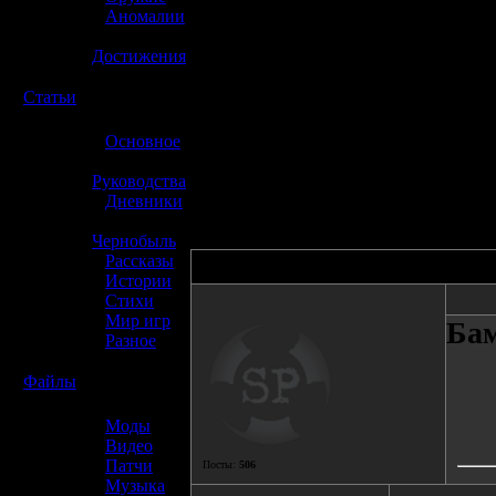
»
Аномалии
»
Достижения
☢️
Статьи
»
Основное
»
Руководства
»
Дневники
»
Чернобыль
»
Рассказы
Автор
»
Истории
»
Стихи
»
Мир игр
Бa
»
Разное
☢️
Файлы
»
Моды
»
Видео
»
Патчи
Посты:
506
»
Музыка