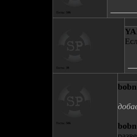
Посты:
506
YA
Есл
Посты:
39
bobn
доба
bobn
Посты:
506
разв