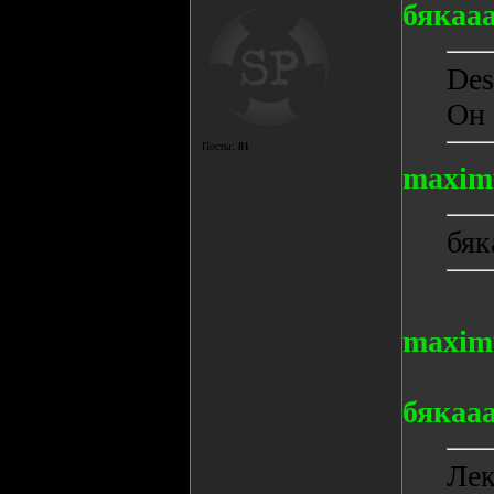
бякаа
Des
Он 
Посты:
81
maxim
бяк
maxim
бякаа
Лек