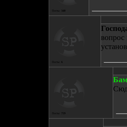
Посты:
340
Господ
вопрос 
устано
Посты:
6
Бaм
Сюд
Посты:
759