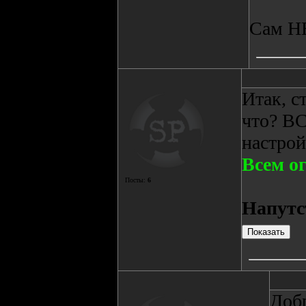
Сам НЕ
Итак, с
что? В
настрой
Всем о
Посты:
6
Напутс
Добр