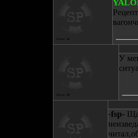
YALO
Рецепт
вагонч
Посты:
24
У ме
ситу
Посты:
39
-fsp-
Ща 
неизвед
читал,о