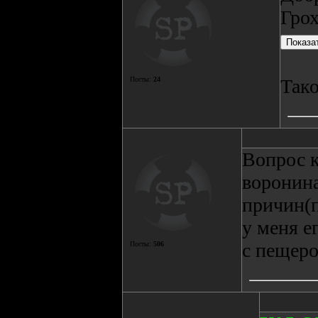
Грох
Посты:
24
Тако
Вопрос к
воронина
причин(п
у меня е
с пещеро
Посты:
506