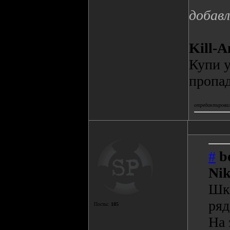
добавл
Kill-A
Купи у
пропад
отредактировал(
#
b
Ni
Шка
ряд
Посты:
185
На 