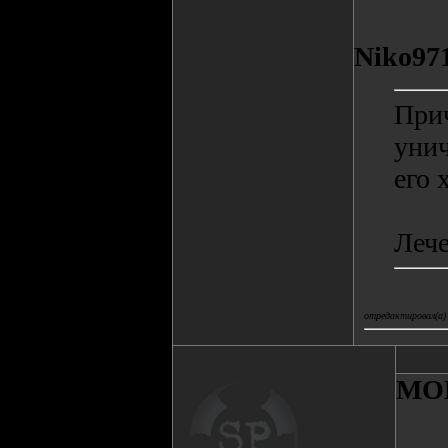
Niko97
Прич
унич
его 
Лече
отредактировал(а)
MO