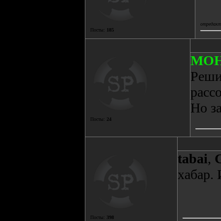
отредакти
Посты:
185
MO
Реши
рассо
Но з
Посты:
24
tabai
,
хабар. 
Посты:
398