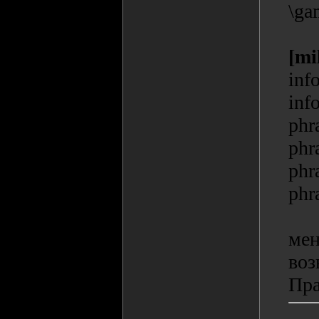
\ga
[mi
inf
inf
phr
phr
phr
phr
мен
воз
Пра