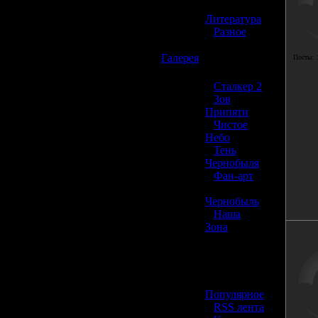
»
Литература
»
Разное
☢️
Галерея
Посты:
»
Сталкер 2
»
Зов
Припяти
»
Чистое
Небо
»
Тень
Чернобыля
»
Фан-арт
»
Чернобыль
»
Наша
Зона
☢️ Разное
»
Популярное
»
RSS лента