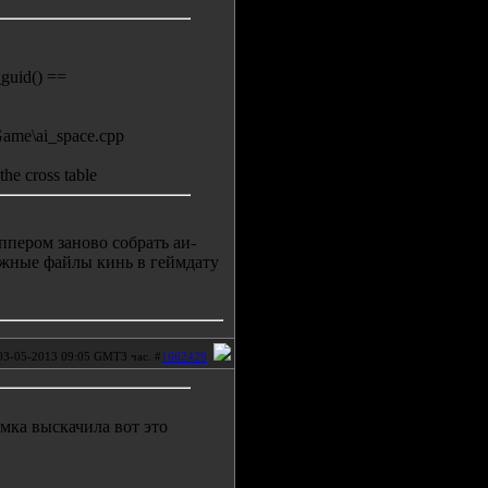
_guid() ==
rGame\ai_space.cpp
the cross table
ппером заново собрать аи-
ужные файлы кинь в геймдату
03-05-2013 09:05 GMT3 час. #
1662429
мка выскачила вот это