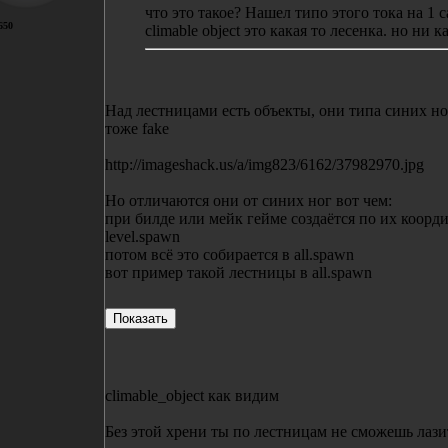
что это такое? Нашел типо этого тока на 1 
650
climable object это какая то лесенка. но ни 
Над лестницами есть объекты, они типа синих но
тоже fake
http://imageshack.us/a/img823/6162/37982970.jpg
Но отличаются они от синих ног вот чем:
при билде или мейк гейме создаётся по их коорд
level.spawn
потом всё это собирается в all.spawn
вот пример такой лестницы в all.spawn
climable_object как видим
Без этой хрени ты по лестницам не сможешь лази