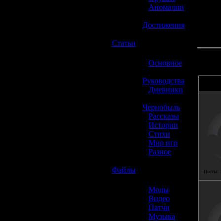
»
Аномалии
»
Достижения
☢️
Статьи
»
Основное
»
Руководства
»
Дневники
»
Чернобыль
»
Рассказы
»
Истории
»
Стихи
»
Мир игр
»
Разное
☢️
Файлы
Посты:
»
Моды
»
Видео
»
Патчи
»
Музыка