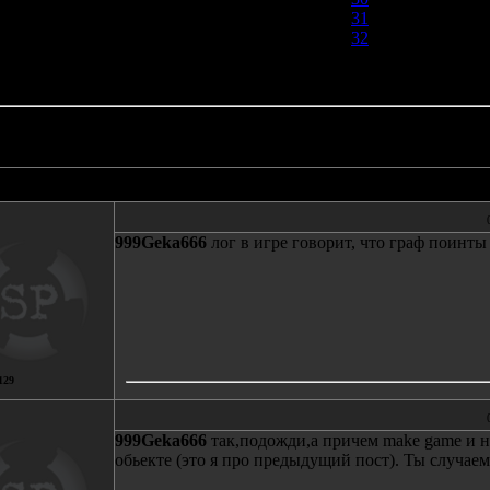
31
32
33
Автор
Сообщение
999Geka666
лог в игре говорит, что граф поинты
129
999Geka666
так,подожди,а причем make game и 
обьекте (это я про предыдущий пост). Ты случаем 