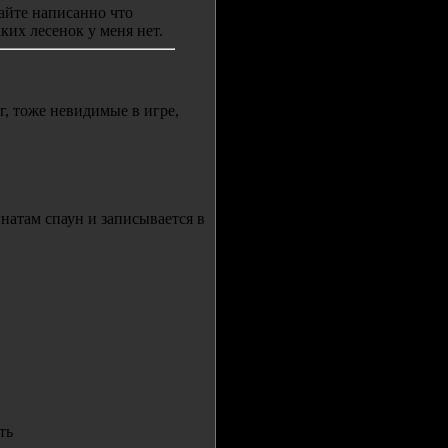
сайте написанно что
каких лесенок у меня нет.
г, тоже невидимые в игре,
инатам спаун и записывается в
ть