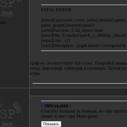
FATAL ERROR
[error]Expression : cross_table().header().game
1242
game_graph().header().guid()
[error]Function : CAI_Space::load
[error]File : E:\stalker\patch_1_0004\xr_3da\x
[error]Line : 121
[error]Description : graph doesn't correspond to 
Граф не соответствует АИ-сетке. Попробуй аивра
сетку, левелграф, геймграф и олсппаун. Потом н
игры.
#
999Geka666 :
Спасибо большое за помошь, но еще пробле
пишет в логе при Make game: