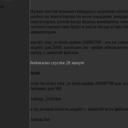
650
Нужна чистая игровая геймдата с игровым оллсп
разбил на левелспауны по всем локациям, коорди
левелспауны, потом когда будешь конвертить локу
соответственно они будут и после билда и при сб
аивраппером
насчёт xray_re-tools-update-20090708 - это не сам
апдейт для 2008, написано же -update обновлени
папку, с заменой файлов.
добавлено спустя 28 минут
Arist
если ты юзал xray_re-tools-update-20090708 как о
батники для ЧН
1aimap_3116.bat
а ты должен кинуть апдейт с заменой всех файлов
1aimap.bat