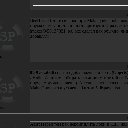
BeeRsek
Нет это вышло при Make game. build как
нормально. я поставил на территории бара вот это:
images/9/50137881.jpg/ все сделал как обычно. ли
добавлял)
89
999Geka666
если ты добавляешь объекты(Objects)
>Build. А потом собирать локацию утилитой от б
порядку, думаю знаешь). А если spawn elements ил
Make Game и запускаешь бантик 5allspawn.bat
129
Arist
Перед тем как декомпилить локи в СДК надо 