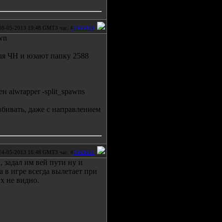
08-05-2013 19:48 GMT3 час. #
1663016
wn
для ЧН и юзают папку 2588
н aiwrapper -split_spawns
вбивать, даже с направлением
14-05-2013 16:48 GMT3 час. #
1663651
 задал им вей пути ну и
 в игре всегда вылетает при
х не видно.