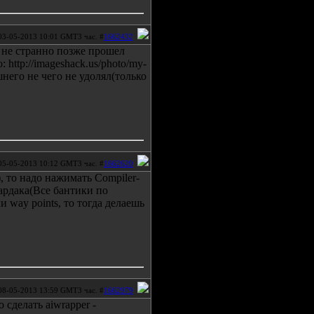
03-05-2013 10:01 GMT3 час. #
1662432
 не странно позже прошел
 http://imageshack.us/photo/my-
шнего не чего не удолял(только
05-05-2013 10:12 GMT3 час. #
1662620
, то надо нажимать Compiler-
ардака(Все бантики по
и way points, то тогда делаешь
08-05-2013 13:59 GMT3 час. #
1662979
сделать aiwrapper -