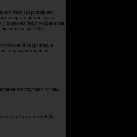
ауном чтоб аивраппер его
наты переходов попадут в
, у перехода будут координаты,
орке в оллспаун 2008
остоятельный аивраппер, а
е, всю папку копируешь в
тдельный инструмент, то там
 и юзать батники от 2008