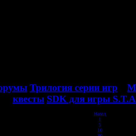
орумы
Трилогия серии игр
»
М
квесты
SDK для игры S.T.A
Назад
1
5
10
30