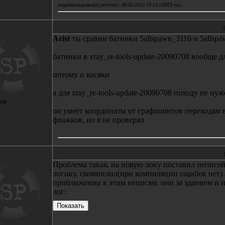
отредактировал(а) pervintin: 08-05-2013 19:24 GMT3 час.
Arist
ты сравни батники 5allspawn_3116 и 5allspa
батники в xray_re-tools-update-20090708 вообще 
потому и косяки
а для xray_re-tools-update-20090708 походу не нуже
650
он умеет координаты от графпоинтов переходам 
флажков, но я не проверял
Проблема такая, на новую локу поставил неписей,
логику, скомпилил(при компиляции ощибок нет) а
приближении к этим неписям, они за зданием и и
лог: