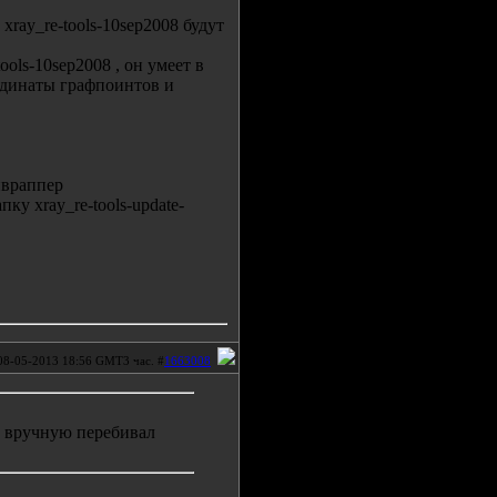
 xray_re-tools-10sep2008 будут
tools-10sep2008 , он умеет в
ординаты графпоинтов и
ивраппер
пку xray_re-tools-update-
08-05-2013 18:56 GMT3 час. #
1663008
м вручную перебивал