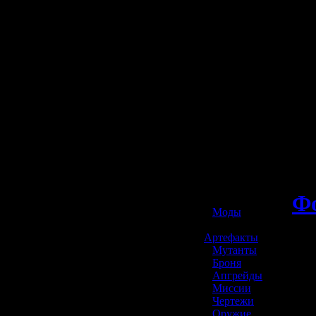
☢️ S.T.A.L.K.E.R. 2
Ф
»
Моды
»
Артефакты
»
Мутанты
»
Броня
»
Апгрейды
»
Миссии
»
Чертежи
»
Оружие