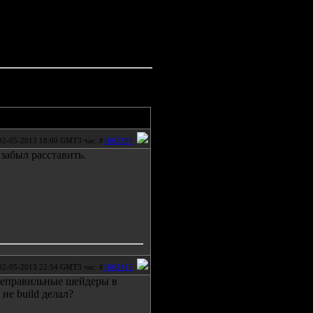
02-05-2013 18:00 GMT3 час. #
1662399
 забыл расставить.
02-05-2013 22:54 GMT3 час. #
1662415
неправильные шейдеры в
не build делал?