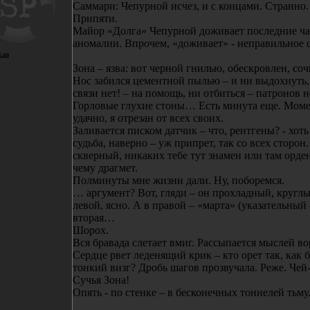
Саммари: Чепурной исчез, и с концами. Странно.
Припяти.
Майор «Долга» Чепурной доживает последние ча
аномалии. Впрочем, «доживает» - неправильное 
640
Зона – язва: вот черной гнилью, обескровлен, со
Нос забился цементной пылью – и ни выдохнуть, 
связи нет! – на помощь, ни отбиться – патронов н
Горловые глухие стоны… Есть минута еще. Момен
удачно, я отрезан от всех своих.
Заливается писком датчик – что, рентгены? - хоть
судьба, наверно – уж припрет, так со всех сторо
скверный, никаких тебе тут знамен или там орден
чему драгмет.
Полминуты мне жизни дали. Ну, поборемся.
… аргумент? Вот, гляди – он прохладный, круглы
левой, ясно. А в правой – «марта» (указательный 
вторая…
Шорох.
Вся бравада слетает вмиг. Рассыпается мыслей во
Сердце рвет леденящий крик – кто орет так, как б
тонкий визг? Дробь шагов прозвучала. Реже. Чей-
Сучья Зона!
Опять - по стенке – в бесконечных тоннелей тьму