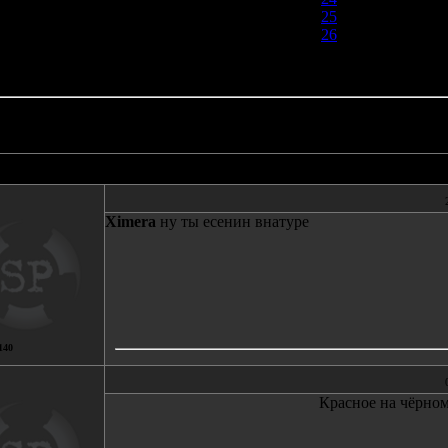
25
26
27
Автор
Сообщение
Ximerа
ну ты есенин внатуре
140
Красное на чёрно