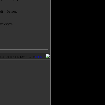
.
ой – бетон.
ть-чуть!
05-01-2016 14:12 GMT3 час. #
1703663