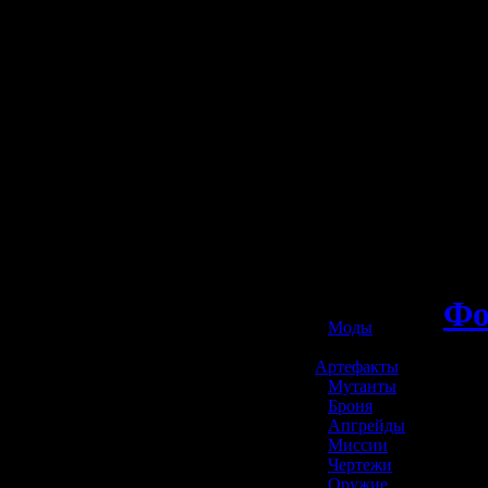
☢️ S.T.A.L.K.E.R. 2
Ф
»
Моды
»
Артефакты
»
Мутанты
»
Броня
»
Апгрейды
»
Миссии
»
Чертежи
»
Оружие