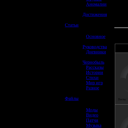
»
Аномалии
»
Достижения
☢️
Статьи
»
Основное
»
Руководства
»
Дневники
»
Чернобыль
»
Рассказы
»
Истории
»
Стихи
»
Мир игр
»
Разное
☢️
Файлы
Посты:
»
Моды
»
Видео
»
Патчи
»
Музыка