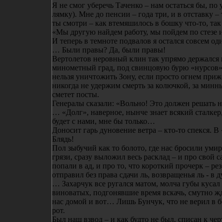
Я не смог уберечь Таченко – нам остаться бы, по 
лямку). Мне до пенсии – года три, и в отставку 
ты смотри – как втемяшилось в бошку что-то, так
«Мы другую найдем работу, мы пойдем по стезе
И теперь в темноте подвалов я остался совсем од
… Были правы? Да, были правы!
Вертолетов неровный клин так упрямо держался к
минометный град, под свинцовую бурю «нурсов» 
нельзя уничтожить Зону, если просто огнем приж
никогда не удержим смерть за колючкой, за минн
сметет посты.
Генералы сказали: «Вольно! Это должен решать н
… «Долг», наверное, нынче знает всякий сталкер,
будет с нами, мне бы только…
Доносит гарь дуновение ветра – кто-то спекся. В
Блядь!
Пол зыбучий как то болото, где нас бросили умира
грязи, сразу выложил весь расклад – и про свой са
попали в ад, и про то, что короткий прочерк – ре
отправил без права сдачи ль, возвращенья ль - в 
… Захарчук все ругался матом, молча губы кусал
виноватых, подгонявшие время вскачь, смутно жд
нас домой и вот… Лишь Бунчук, что не верил в б
рот.
Был наш взвод – и как будто не был, списан к чер