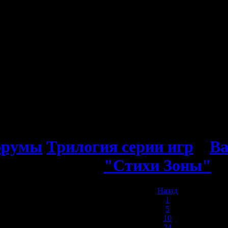
орумы
Трилогия серии игр
»
Ва
"Стихи Зоны"
Назад
1
5
10
24