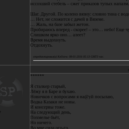
иссохший стебель – сжег приказов тупых напалм
Шаг. Другой. По колено вязну: словно тина с вод
… Нет, не сложится с дачей в Вяземе.
… Жаль, на базе забыл жетон.
Пробираюсь вперед - скорее! – это… небо! Еще чу
Слишком ярко оно… алеет?
Время выдохнуть.
Отдохнуть.
отредактировал(а) Kelliora: 08-01-2016 05:13 GMT3 час.
******
Я сталкер старый,
Лёжу я в Баре и бухаю.
Новичков с вопросами я на@уй посылаю,
Водка Казаки не новы.
И консервы тоже.
На следующий день,
7
Похмелье бьёт,
Но ничего.
Во мне сила ого-го.