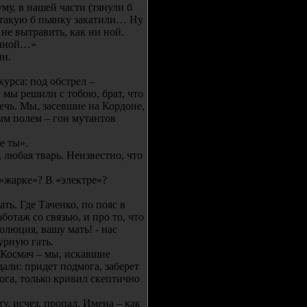
уму, в нашей части (тянули б
– такую б пьянку закатили… Ну
 не вытравить, как ни ной.
 иной…»
ин.
урса: под обстрел –
мы решили с тобою, брат, что
ечь. Мы, засевшие на Кордоне,
ым полем – гон мутантов
е ты».
 любая тварь. Неизвестно, что
 «жарке»? В «электре»?
ть. Где Таченко, по пояс в
ботаж со связью, и про то, что
золюция, вашу мать! - нас
дурную гать.
 Космач – мы, искавшие
али: придет подмога, заберет
ога, только кривил скептично
ту, исчез, пропал. Имена – как