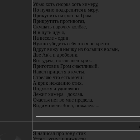
Убью хоть снорка хоть химеру,
Но нужно подкрепится в меру,
Прикупить патрон на Гром.
Прикрутить противогаз,
Скушать парочку колбас,
И в путь иду я,
На веселе - один.
Нужно убедить себя что я не кретин.
Вдруг вижу я нычку из больших волын,
Две Ак'а и дробовик.
Вот удача, но слышен крик.
Приготовив Гром счастливый.
Навел прицел я в кусты.
Стреляю что есть мочи!
А крик нежданно стих,
Подхожу и удивляюсь.
Лежит химера - дохлая.
Счастья нет во мне предела,
Видимо меня Зона, пожалела...
Я написал про зону стих
Устал , уснул и вижу сон