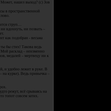
 Может, нашел выход? (с) Зов
сы в пространственной
слово.
чится струп…
ни вдохнуть, ни позвать –
ет.
т как подобран - весьма
 ты бы стих! Такова ведь
н. Мой расклад – неизменно
ов, медалей – мертвецу ни к
й, и удобно лежит в руке. В
– на курке). Ведь привычка –
рох.
удто режут, всё срываясь на
то топот совсем затих.
.