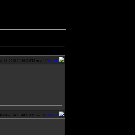
21-08-2015 00:26 GMT3 час. #
1701088
01-01-2016 08:40 GMT3 час. #
1703621
м