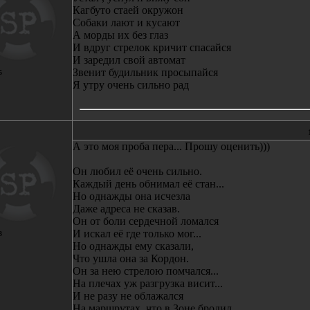
Кагбуто стаей окружон
Собаки лают и кусают
А морды их без глаз
И вдруг стрелок кричит спасайся
И заредил свой автомат
Звенит будильник просыпайся
5
Я утру очень сильно рад
А это моя проба пера... Прошу оценить)))
Он любил её очень сильно.
Каждый день обнимал её стан...
Но однажды она исчезла
Даже адреса не сказав.
Он от боли сердечной ломался
И искал её где только мог...
3
Но однажды ему сказали,
Что ушла она за Кордон.
Он за нею стрелою помчался...
На плечах уж разгрузка висит...
И не разу не облажался
На маршрутах, что в Зоне бродил.