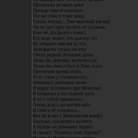
Пролетело не мало дней
Прежде чем её отыскал:
Тот же стан и тоже лицо,
Только взгляд... Уже мертвый взгляд!
Он не дал пристрелить её сталкам.
Взял её. На Болото повёл.
Все ведь знают, что доктор тот
Не откажет ему ни за что.
Артефакты таскал он ему
Очень редкой большой цены
Лишь бы девушку вылечил он,
Лишь бы смысл был в Зону идти.
Пролетело время опять
И не стало у сталкера сил...
Обнимает девчонку свою
И вдруг вспомнил про Монолит.
И собрался в последний путь
И её с собой прихватил.
Очень долго до центра шёл
И себя и её сохранил...
Вот он в зал с Монолитом вошёл.
Постоял, посмотрел на него,
А потом он девчонку подвёл
И сказал: "Помоги нам! Прошу!"
Мощный Выброс Зону потряс...