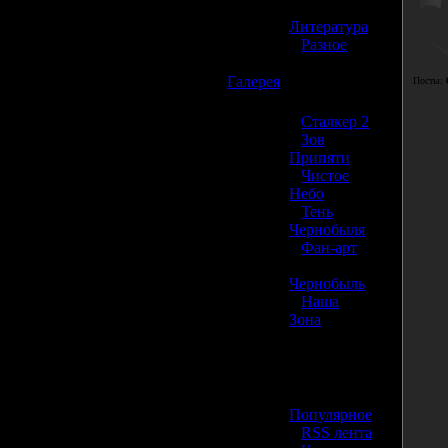
»
Литература
»
Разное
☢️
Галерея
Посты:
»
Сталкер 2
»
Зов
Припяти
»
Чистое
Небо
»
Тень
Чернобыля
»
Фан-арт
»
Чернобыль
»
Наша
Зона
☢️ Разное
»
Популярное
»
RSS лента