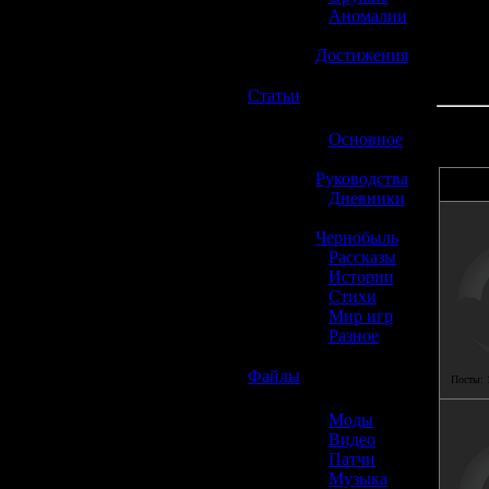
»
Аномалии
»
Достижения
☢️
Статьи
»
Основное
»
Руководства
»
Дневники
»
Чернобыль
»
Рассказы
»
Истории
»
Стихи
»
Мир игр
»
Разное
☢️
Файлы
Посты:
»
Моды
»
Видео
»
Патчи
»
Музыка