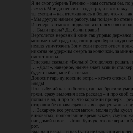
Я не смог уберечь Таченко – нам остаться бы, по 
лямку). Мне до пенсии – года три, и в отставку 
ты смотри – как втемяшилось в бошку что-то, так
«Мы другую найдем работу, мы пойдем по стезе
И теперь в темноте подвалов я остался совсем од
… Были правы? Да, были правы!
Вертолетов неровный клин так упрямо держался к
минометный град, под свинцовую бурю «нурсов» 
нельзя уничтожить Зону, если просто огнем приж
никогда не удержим смерть за колючкой, за минн
сметет посты.
Генералы сказали: «Вольно! Это должен решать н
… «Долг», наверное, нынче знает всякий сталкер,
будет с нами, мне бы только…
Доносит гарь дуновение ветра – кто-то спекся. В
Блядь!
Пол зыбучий как то болото, где нас бросили умира
грязи, сразу выложил весь расклад – и про свой са
попали в ад, и про то, что короткий прочерк – ре
отправил без права сдачи ль, возвращенья ль - в 
… Захарчук все ругался матом, молча губы кусал
виноватых, подгонявшие время вскачь, смутно жд
нас домой и вот… Лишь Бунчук, что не верил в б
рот.
Был наш взвод – и как будто не был, списан к чер