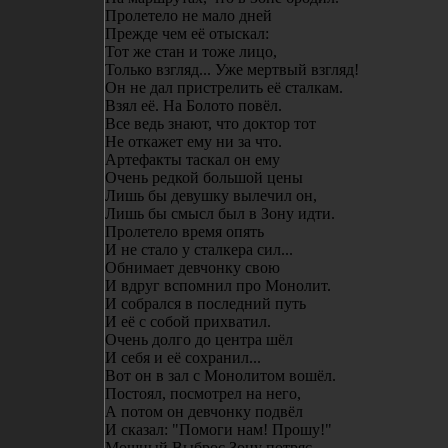
Пролетело не мало дней
Прежде чем её отыскал:
Тот же стан и тоже лицо,
Только взгляд... Уже мертвый взгляд!
Он не дал пристрелить её сталкам.
Взял её. На Болото повёл.
Все ведь знают, что доктор тот
Не откажет ему ни за что.
Артефакты таскал он ему
Очень редкой большой цены
Лишь бы девушку вылечил он,
Лишь бы смысл был в Зону идти.
Пролетело время опять
И не стало у сталкера сил...
Обнимает девчонку свою
И вдруг вспомнил про Монолит.
И собрался в последний путь
И её с собой прихватил.
Очень долго до центра шёл
И себя и её сохранил...
Вот он в зал с Монолитом вошёл.
Постоял, посмотрел на него,
А потом он девчонку подвёл
И сказал: "Помоги нам! Прошу!"
Мощный Выброс Зону потряс...