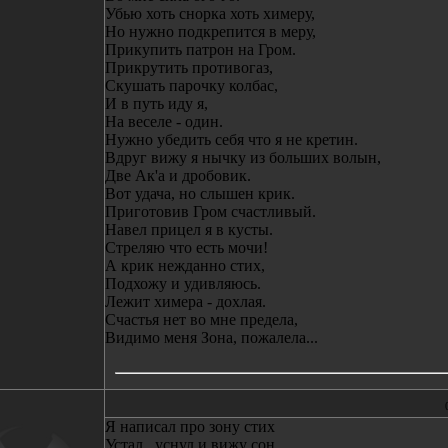
Убью хоть снорка хоть химеру,
Но нужно подкрепится в меру,
Прикупить патрон на Гром.
Прикрутить противогаз,
Скушать парочку колбас,
И в путь иду я,
На веселе - один.
Нужно убедить себя что я не кретин.
Вдруг вижу я нычку из больших волын,
Две Ак'а и дробовик.
Вот удача, но слышен крик.
Приготовив Гром счастливый.
Навел прицел я в кусты.
Стреляю что есть мочи!
А крик нежданно стих,
Подхожу и удивляюсь.
Лежит химера - дохлая.
Счастья нет во мне предела,
Видимо меня Зона, пожалела...
Я написал про зону стих
Устал , уснул и вижу сон