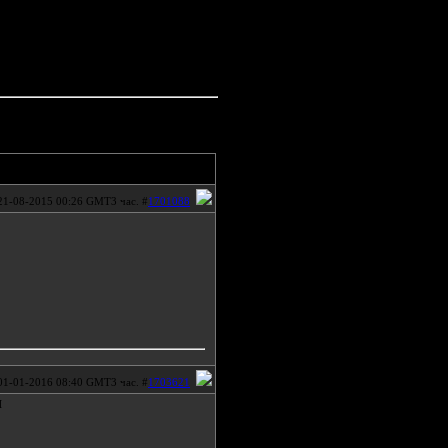
21-08-2015 00:26 GMT3 час. #
1701088
01-01-2016 08:40 GMT3 час. #
1703621
м