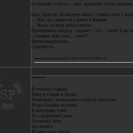
иссохший стебель – сжег приказов тупых напалм
Шаг. Другой. По колено вязну: словно тина с вод
… Нет, не сложится с дачей в Вяземе.
… Жаль, на базе забыл жетон.
Пробираюсь вперед - скорее! – это… небо! Еще чу
Слишком ярко оно… алеет?
Время выдохнуть.
Отдохнуть.
отредактировал(а) Kelliora: 08-01-2016 05:13 GMT3 час.
******
Я сталкер старый,
Лёжу я в Баре и бухаю.
Новичков с вопросами я на@уй посылаю,
Водка Казаки не новы.
И консервы тоже.
На следующий день,
7
Похмелье бьёт,
Но ничего.
Во мне сила ого-го.