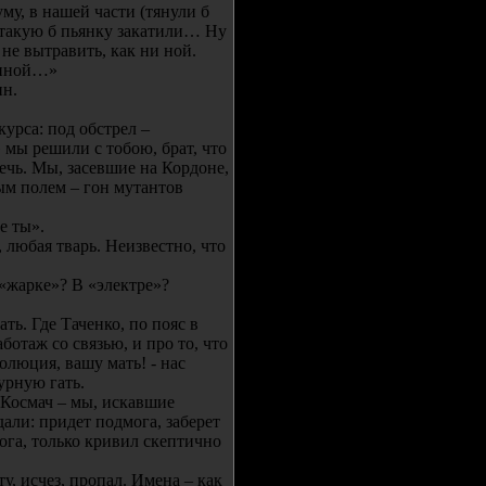
уму, в нашей части (тянули б
– такую б пьянку закатили… Ну
 не вытравить, как ни ной.
 иной…»
ин.
урса: под обстрел –
мы решили с тобою, брат, что
ечь. Мы, засевшие на Кордоне,
ым полем – гон мутантов
е ты».
 любая тварь. Неизвестно, что
 «жарке»? В «электре»?
ть. Где Таченко, по пояс в
ботаж со связью, и про то, что
золюция, вашу мать! - нас
дурную гать.
 Космач – мы, искавшие
али: придет подмога, заберет
ога, только кривил скептично
ту, исчез, пропал. Имена – как