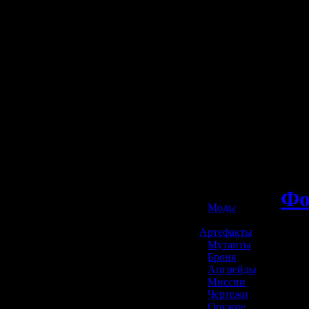
☢️ S.T.A.L.K.E.R. 2
Ф
»
Моды
»
Артефакты
»
Мутанты
»
Броня
»
Апгрейды
»
Миссии
»
Чертежи
»
Оружие