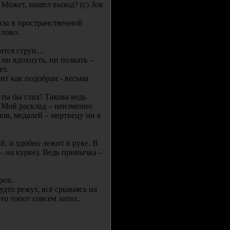
 Может, нашел выход? (с) Зов
сы в пространственной
слово.
чится струп…
ни вдохнуть, ни позвать –
ет.
т как подобран - весьма
 ты бы стих! Такова ведь
н. Мой расклад – неизменно
ов, медалей – мертвецу ни к
й, и удобно лежит в руке. В
– на курке). Ведь привычка –
рох.
удто режут, всё срываясь на
то топот совсем затих.
.