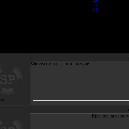
25
26
27
Автор
Сообщение
Ximerа
ну ты есенин внатуре
140
Красное на чёрно