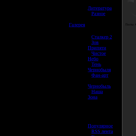
»
Литература
»
Разное
☢️
Галерея
Посты:
»
Сталкер 2
»
Зов
Припяти
»
Чистое
Небо
»
Тень
Чернобыля
»
Фан-арт
»
Чернобыль
»
Наша
Зона
☢️ Разное
»
Популярное
»
RSS лента