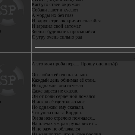
Кагбуто стаей окружон
Собаки лают и кусают
А морды их без глаз
И вдруг стрелок кричит спасайся
И заредил свой автомат
Звенит будильник просыпайся
5
Я утру очень сильно рад
А это моя проба пера... Прошу оценить)))
Он любил её очень сильно.
Каждый день обнимал её стан...
Но однажды она исчезла
Даже адреса не сказав.
Он от боли сердечной ломался
И искал её где только мог...
3
Но однажды ему сказали,
Что ушла она за Кордон.
Он за нею стрелою помчался...
На плечах уж разгрузка висит...
И не разу не облажался
На маршрутах, что в Зоне бродил.