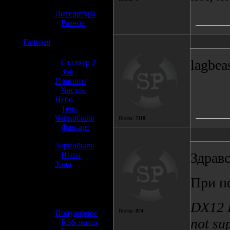
»
Литература
»
Разное
☢️
Галерея
lagbea
»
Сталкер 2
»
Зов
Припяти
»
Чистое
Небо
»
Тень
Чернобыля
Посты:
7110
»
Фан-арт
»
Чернобыль
Здравс
»
Наша
Зона
При п
☢️ Разное
»
DX12 R
Посты:
874
Популярное
not su
»
RSS лента