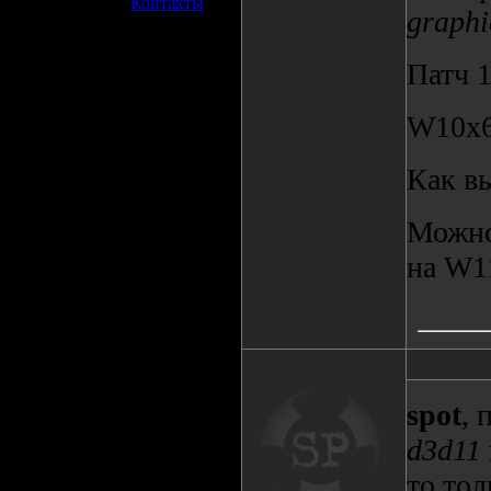
»
Контакты
graphi
Патч 1
W10х6
Как в
Можно
на W1
spot
, 
d3d11
то тол