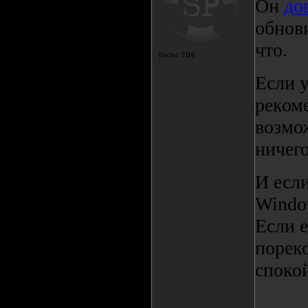
Он
до
обнови
что.
Посты:
7110
Если у
реком
возмож
ничего
И если
Window
Если е
порек
споко