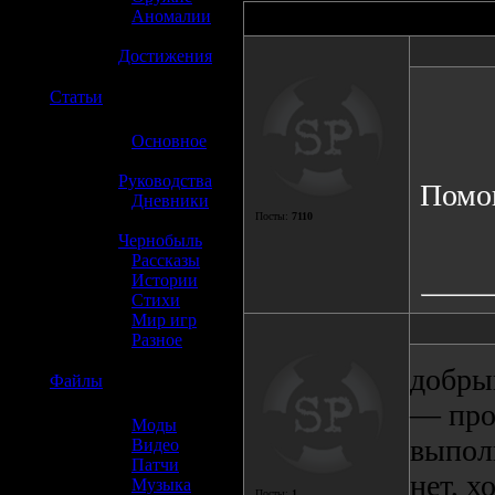
»
Аномалии
Автор
»
Достижения
☢️
Статьи
»
Основное
»
Руководства
Помог
»
Дневники
Посты:
7110
»
Чернобыль
»
Рассказы
»
Истории
»
Стихи
»
Мир игр
»
Разное
добрый
☢️
Файлы
— про
»
Моды
выпол
»
Видео
»
Патчи
нет, х
»
Музыка
Посты:
1