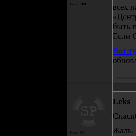
всех н
Посты:
7110
«Цент
быть 
Если 
Вот т
обновл
Leks
Спаси
Жаль, 
Посты:
874