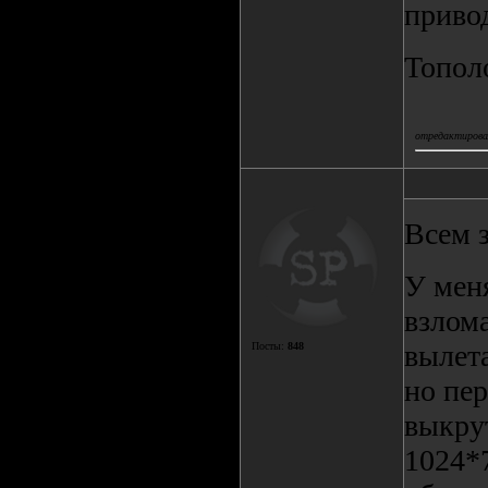
приво
Топол
отредактировал
Всем 
У меня
взлома
вылета
Посты:
848
но пе
выкру
1024*7