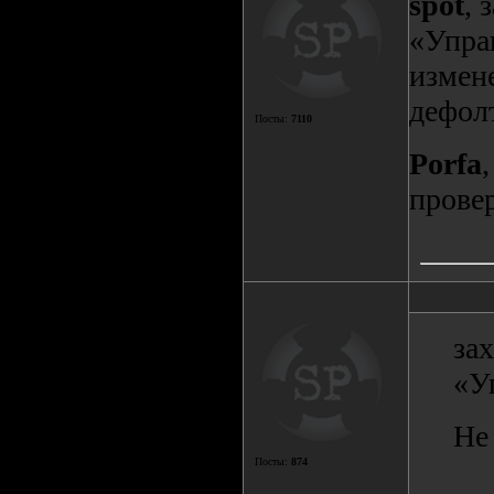
spot
, 
«Упра
измен
дефол
Посты:
7110
Porfa
прове
за
«У
Не 
Посты:
874