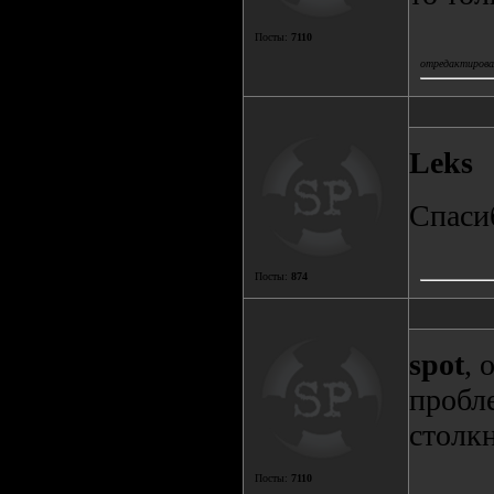
Посты:
7110
отредактировал
Leks
Спаси
Посты:
874
spot
, 
пробле
столк
Посты:
7110