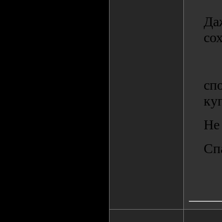
Да
со
сп
ку
Не
Сп