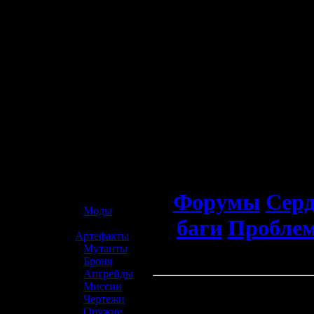
☢️ S.T.A.L.K.E.R. 2
Форумы
Серд
»
Моды
баги
Проблем
»
Артефакты
»
Мутанты
»
Броня
Обсуждени
»
Апгрейды
»
Миссии
»
Чертежи
»
Оружие