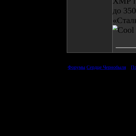
ХМР п
до 35
«Стал
Форумы
Сердце Чернобыля
»
Пр
Продолжая пользоваться сайтом, вы соглашаетесь с использован
просмотра посетителям младше 18 лет. Организация GSC 
Использование материалов сайта возможно 