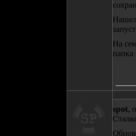
сохран
Нашел 
запус
На сем
папка 
spot
, 
Сталке
Обнов