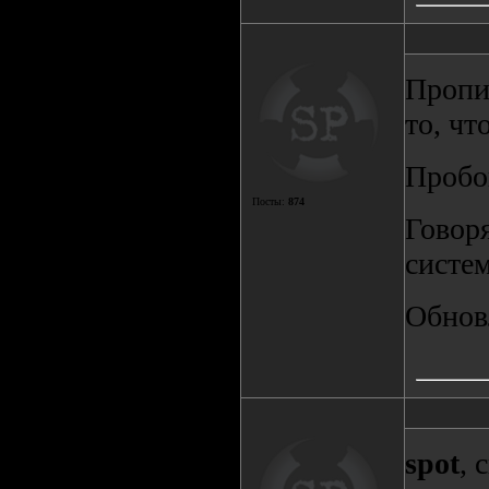
Пропис
то, чт
Пробов
Посты:
874
Говоря
систем
Обновл
spot
, 