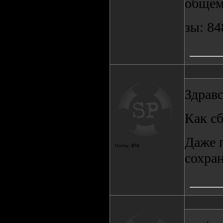
общем
зы: 84
Здравс
Как с
Даже п
Посты:
874
сохра