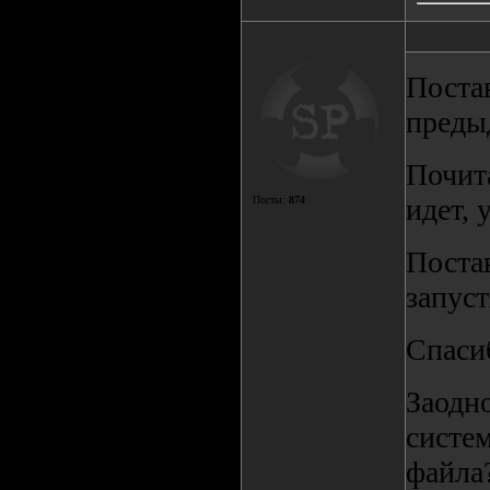
Постав
преды
Почит
идет, 
Посты:
874
Поста
запуст
Спасиб
Заодно
систем
файла