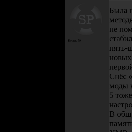
Была 
метод
не пом
стабил
Посты:
79
пять-ш
новых
перво
Снёс 
моды 
5 тож
настр
В общ
памяти