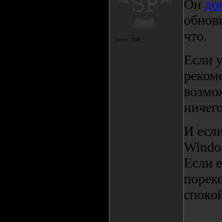
Он
до
обнови
что.
Посты:
7110
Если у
реком
возмож
ничего
И если
Window
Если е
порек
споко