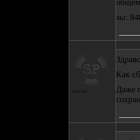
общем
зы: 84
Здравс
Как с
Даже п
Посты:
874
сохра