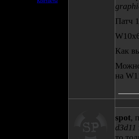
»
Контакты
graphi
Патч 1
W10х6
Как в
Можно
на W1
spot
, 
d3d11
то тол