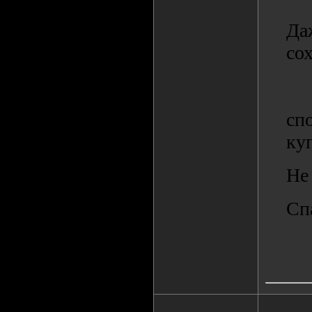
Да
со
сп
ку
Не
Сп