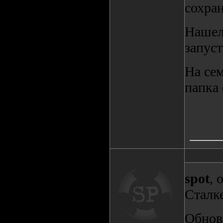
сохран
Нашел 
запус
На сем
папка 
spot
, 
Сталке
Обнов