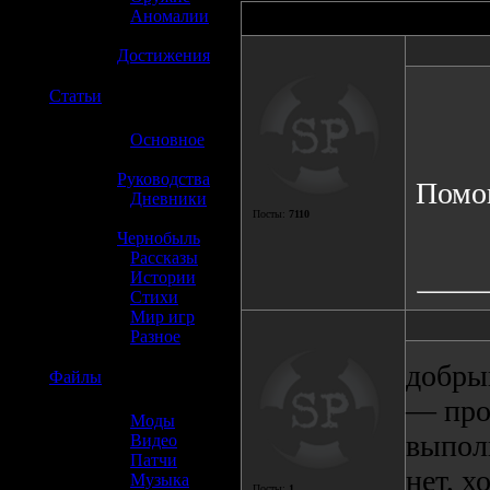
»
Аномалии
Автор
»
Достижения
☢️
Статьи
»
Основное
»
Руководства
Помог
»
Дневники
Посты:
7110
»
Чернобыль
»
Рассказы
»
Истории
»
Стихи
»
Мир игр
»
Разное
добрый
☢️
Файлы
— про
»
Моды
выпол
»
Видео
»
Патчи
нет, х
»
Музыка
Посты:
1