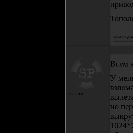
приво
Топол
отредактировал
Всем 
У меня
взлома
вылета
Посты:
848
но пе
выкру
1024*7