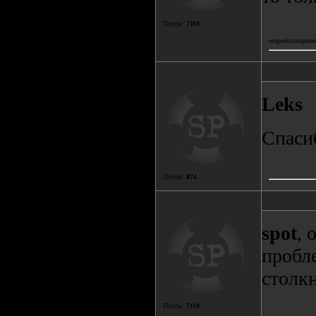
Посты:
7110
отредактировал
Leks
Спаси
Посты:
874
spot
, 
пробле
столк
Посты:
7110