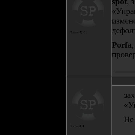
spot
, 
«Упра
измен
дефол
Посты:
7110
Porfa
прове
за
«У
Не 
Посты:
874