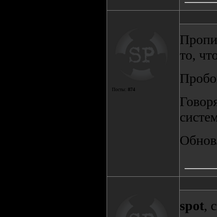
Пропис
то, чт
Пробов
Посты:
874
Говоря
систем
Обновл
spot
, 