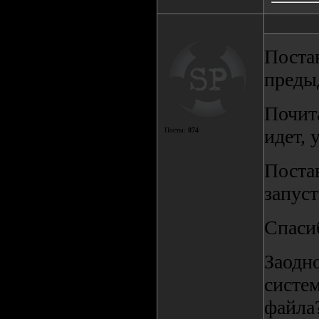
Постав
преды
Почит
идет, 
Посты:
874
Поста
запуст
Спасиб
Заодно
систем
файла