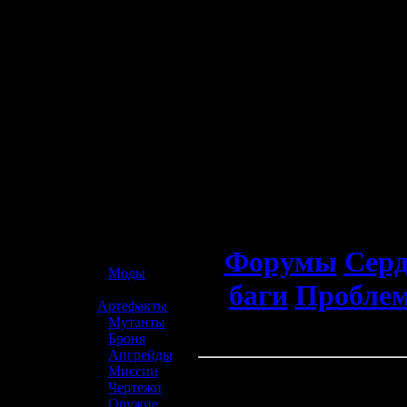
☢️ S.T.A.L.K.E.R. 2
Форумы
Серд
»
Моды
баги
Проблем
»
Артефакты
»
Мутанты
»
Броня
Обсуждени
»
Апгрейды
»
Миссии
»
Чертежи
»
Оружие