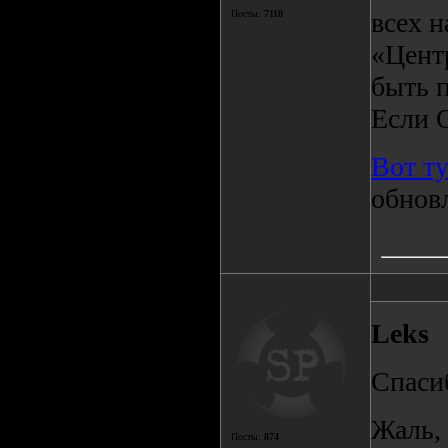
всех н
Посты:
7110
«Цент
быть 
Если 
Вот т
обновл
Leks
Спаси
Жаль, 
Посты:
874