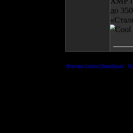
ХМР п
до 35
«Стал
Форумы
Сердце Чернобыля
»
Пр
Продолжая пользоваться сайтом, вы соглашаетесь с использован
просмотра посетителям младше 18 лет. Организация GSC 
Использование материалов сайта возможно 