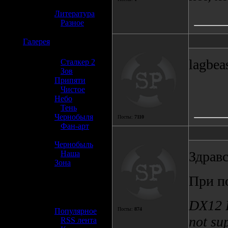
»
Литература
»
Разное
☢️
Галерея
lagbea
»
Сталкер 2
»
Зов
Припяти
»
Чистое
Небо
»
Тень
Чернобыля
Посты:
7110
»
Фан-арт
»
Чернобыль
Здравс
»
Наша
Зона
При п
☢️ Разное
»
DX12 R
Посты:
874
Популярное
not su
»
RSS лента