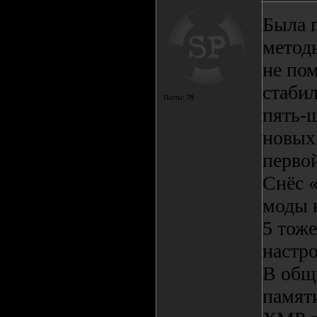
Была 
метод
не пом
стабил
Посты:
79
пять-ш
новых
перво
Снёс 
моды 
5 тож
настр
В общ
памяти