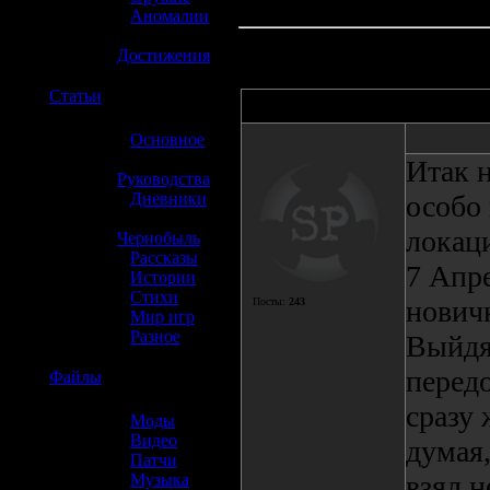
»
Аномалии
»
Достижения
☢️
Статьи
Автор
»
Основное
»
Итак 
Руководства
»
Дневники
особо 
»
локац
Чернобыль
»
Рассказы
7 Апр
»
Истории
»
Стихи
нович
Посты:
243
»
Мир игр
»
Разное
Выйдя 
передо
☢️
Файлы
сразу 
»
Моды
»
Видео
думая,
»
Патчи
взял н
»
Музыка