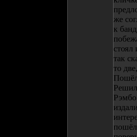
предло
же сог
к банд
побежа
стоял 
так ск
то две
Пошёл 
Решил
Рэмбо 
издали
интер
пошёл,
повер