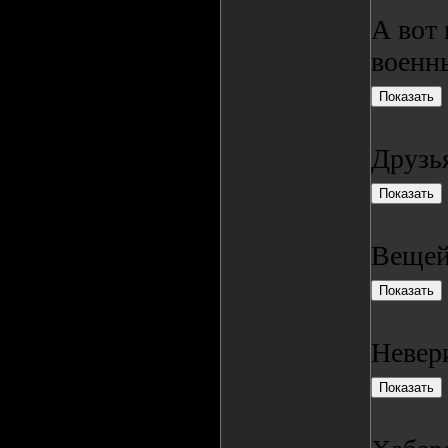
А вот 
военн
Друзья
Вещей
Невери