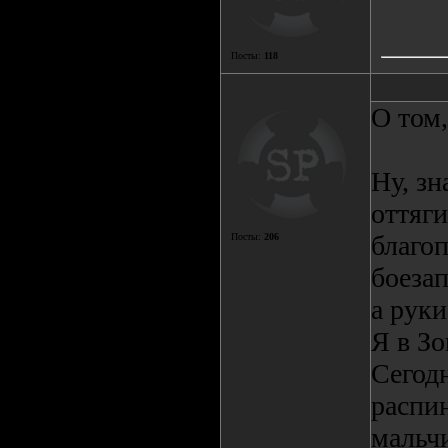
Посты:
118
О том,
Ну, зн
оттяги
благо
Посты:
206
боезап
а рук
Я в Зо
Сегод
распин
мальч