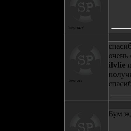
Посты:
8422
спасиб
очень 
ilvlie
п
получ
спасиб
Посты:
243
Бум жд