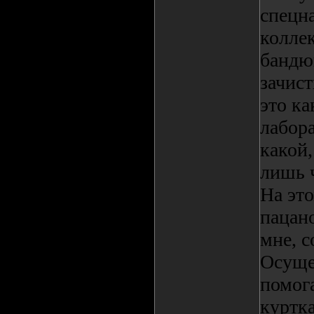
спецн
колле
бандюг
зачист
это ка
лабора
какой,
лишь 
На эт
пацано
мне, с
Осуще
помог
куртка