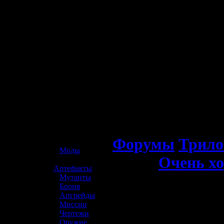
☢️ S.T.A.L.K.E.R. 2
Форумы
Трило
»
Моды
Очень хо
»
Артефакты
»
Мутанты
»
Броня
»
Апгрейды
»
Миссии
»
Чертежи
»
Оружие