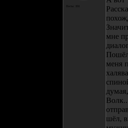
Расск
Посты:
151
похожд
Значит
мне пр
диалог
Пошёл 
меня п
халяв
спиной
думая
Волк..
отправ
шёл, в
мужич