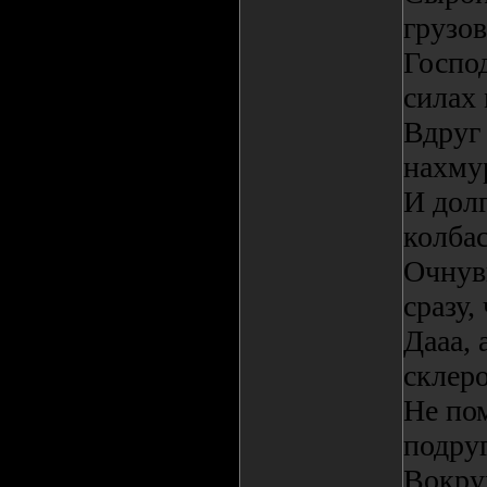
грузов
Господ
силах
Вдруг
нахму
И дол
колбас
Очнувш
сразу,
Дааа, 
склеро
Не пом
подруг
Вокру