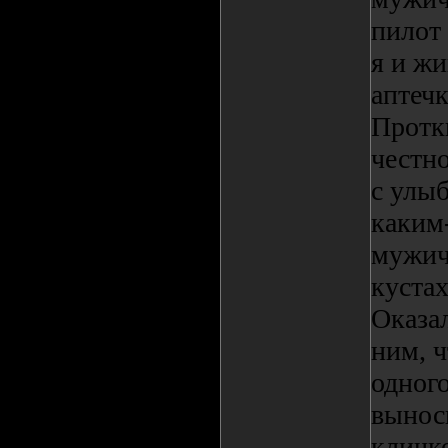
пилот 
я и жи
аптечк
Протк
честн
с улыб
каким-
мужич
кустах
Оказа
ним, ч
одного
выноси
кличк