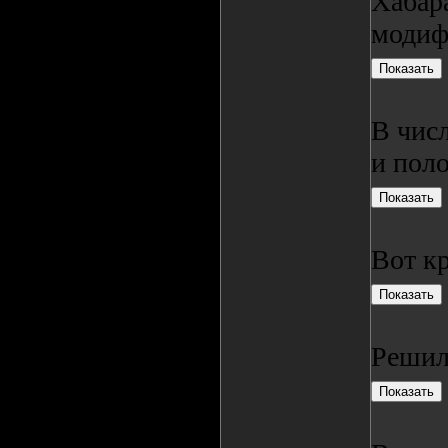
Хабар
модиф
В числ
и пол
Вот кр
Решил 