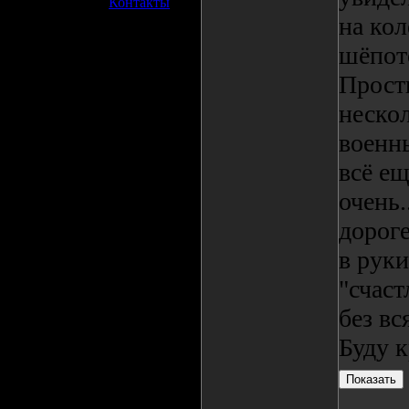
»
Контакты
на кол
шёпот
Прости
нескол
военны
всё ещ
очень.
дороге
в руки
"счаст
без вс
Буду к