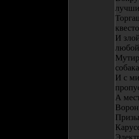
лучши
Торгаш
квест
И злой
любой
Мутир
собака
И с м
пропу
А мест
Ворон
Призы
Карус
Электр