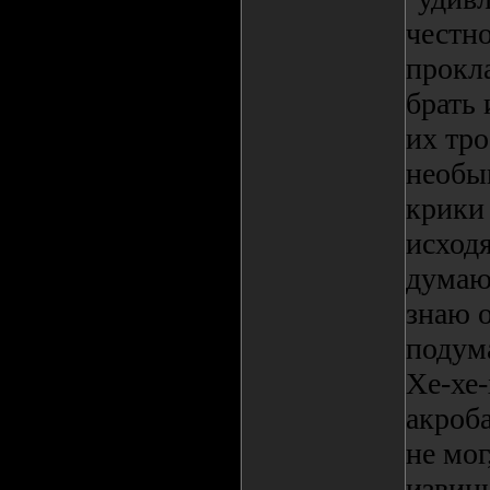
честно
прокл
брать 
их тро
необы
крики 
исходя
думаю:
знаю о
подума
Хе-хе-
акроба
не мог
извини