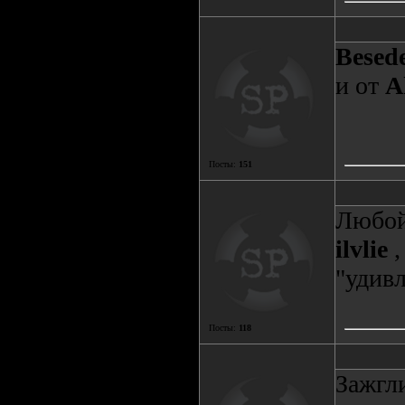
Besed
и от
A
Посты:
151
Любой 
ilvlie
,
"удивл
Посты:
118
Зажгли