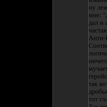
ну леж
мне: "
дал и 
частая
Анти-Б
Соотв
логичн
ничего
мучает
геройс
так во
дробью
тот гл
Так во