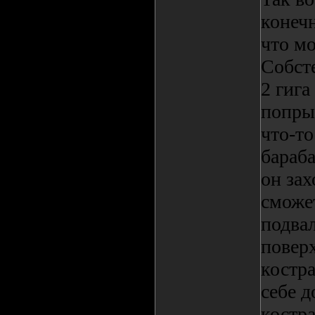
конечн
что м
Собст
2 гиг
попры
что-то
бараба
он зах
сможет
подвал
повер
костра
себе 
костра