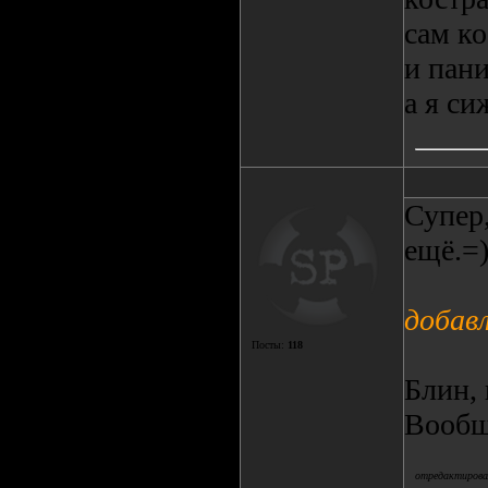
сам ко
и пани
а я си
Супер,
ещё.=)
добав
Посты:
118
Блин, 
Вообщ
отредактировал