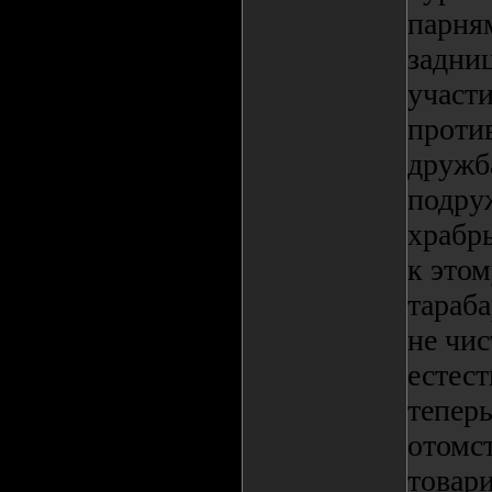
парням
задниц
участ
проти
дружба
подру
храбр
к это
тараба
не чис
естест
теперь
отомс
товари