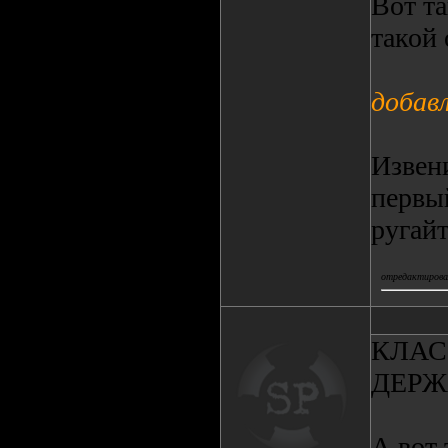
Вот та
такой 
добав
Извени
первый
ругайт
отредактировал
КЛАС
ДЕРЖАТ
А вот 