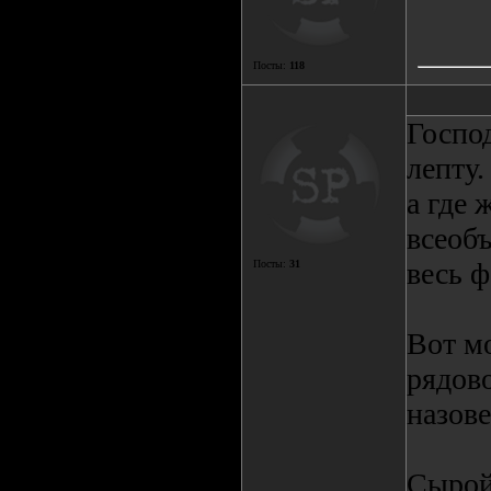
Посты:
118
Госпо
лепту.
а где 
всеобъ
весь ф
Посты:
31
Вот м
рядово
назове
Сырой