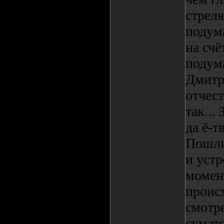
стреля
подума
на счё
подум
Дмитри
отчест
так...
да ё-т
Пошли 
и устр
момент
проис
смотре
сумат