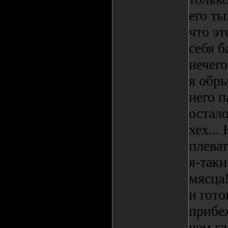
его ты
что эт
себя б
нечего
я обры
него п
остало
хех...
плеват
я-таки
мясца
и гото
прибе
чем гл