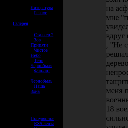
»
на асф
Литература
»
Разное
мне "п
☢️
Галерея
увиде
вдруг 
»
Сталкер 2
»
Зов
, "Не 
Припяти
»
Чистое
решил 
Небо
»
Тень
дерев
Чернобыля
непро
»
Фан-арт
»
тащить
Чернобыль
»
Наша
меня п
Зона
военны
☢️ Разное
18 во
»
сильно
Популярное
»
RSS лента
увиде