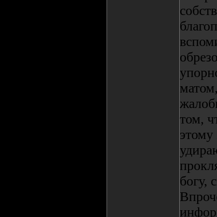
собств
благоп
вспоми
обрезо
упорн
матом,
жалоб
том, ч
этому
удира
прокл
богу, 
Впроче
инфор