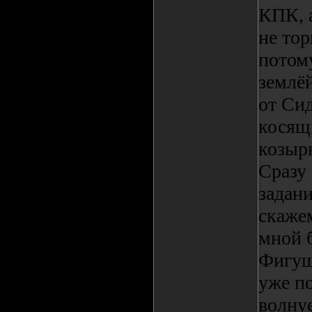
КПК, 
не тор
потом
землёй
от Сид
косящи
козырн
Сразу 
задани
скажем
мной б
Фигуш
уже по
волну