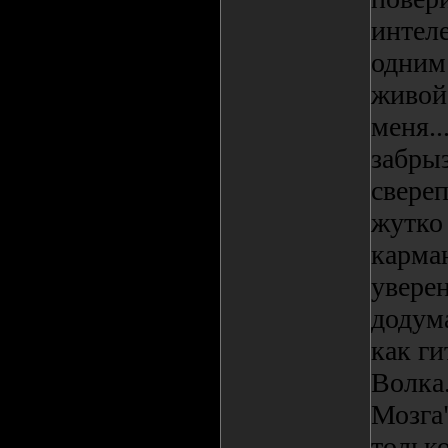
интел
одним 
живой 
меня..
забрыз
свереп
жутко 
карма
уверен
додума
как ги
Волка.
Мозга"
только