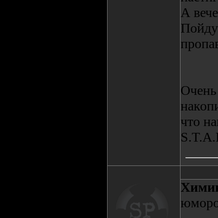
А веч
Пойду
пропа
Очень
накопи
что на
S.T.A.
Хими
юморо