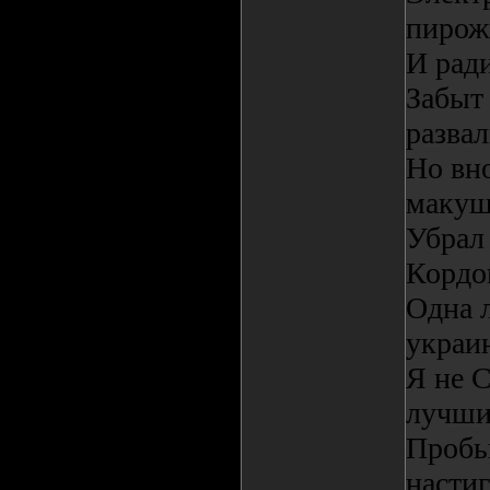
пирож
И ради
Забыт 
развал
Но вно
макуш
Убрал
Кордо
Одна 
украи
Я не 
лучши
Пробью
насти