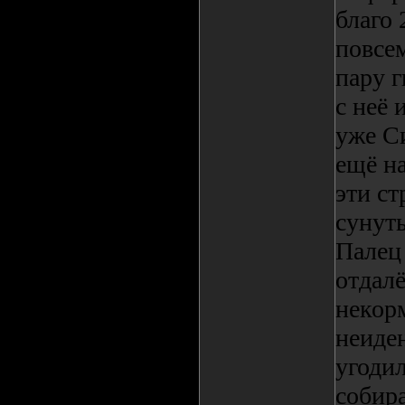
благо 
повсе
пару г
с неё
уже С
ещё н
эти с
сунуть
Палец 
отдал
некорм
неиде
угодил
собира