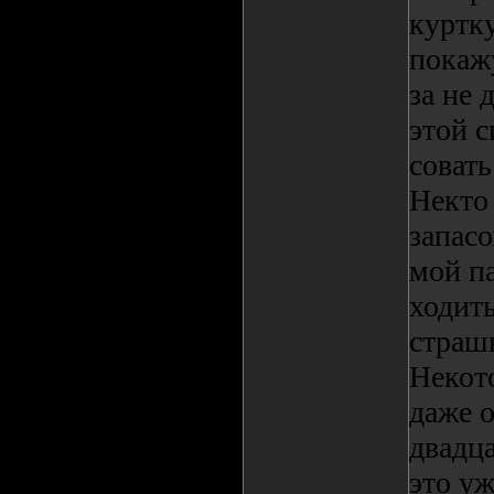
куртку
покажу
за не 
этой с
соват
Некто
запасо
мой па
ходить
страш
Некот
даже о
двадца
это уж