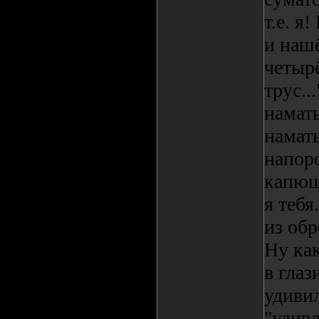
т.е. я
и нашё
четыр
трус..
намат
намат
напоро
капюш
я тебя
из обр
Ну как
в глаз
удивил
"удивл