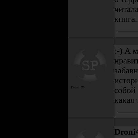
читала
книга..
:-) А 
нравит
забав
истори
собой
Посты:
79
какая 
Droni