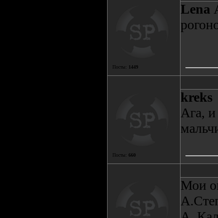
Lena
А
рогоно
Посты:
1449
kreks
Ага, и
мальч
Посты:
660
Мои оц
A.Степ
А. Кал