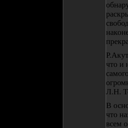
обнар
раскры
свобод
наконе
прекра
Р.Акут
что и 
самого
огромн
Л.Н. Т
В осно
что на
всем 