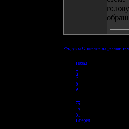
голову
обращ
Форумы
Общение на разные те
Назад
1
5
7
8
9
10
11
12
13
31
Вперёд