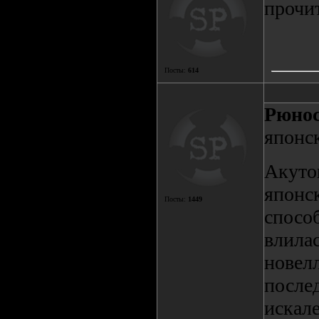
прочи
Посты:
614
Рюнос
японс
Акуто
японс
Посты:
1449
способ
влила
новелл
после
искал