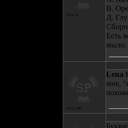
В. Ор
Д. Гл
Посты:
11
Сборн
Есть в
мыло.
Lena
Б
мне, "
похоже
Посты:
1449
Буквар