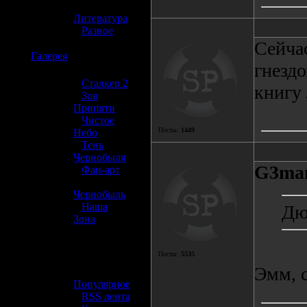
»
Литература
»
Разное
Сейча
☢️
Галерея
гнездо
»
Сталкер 2
книгу 
»
Зов
Припяти
»
Чистое
Посты:
1449
Небо
»
Тень
Чернобыля
G3ma
»
Фан-арт
»
Чернобыль
»
Наша
Дю
Зона
☢️ Разное
Посты:
5535
Эмм, 
»
Популярное
»
RSS лента