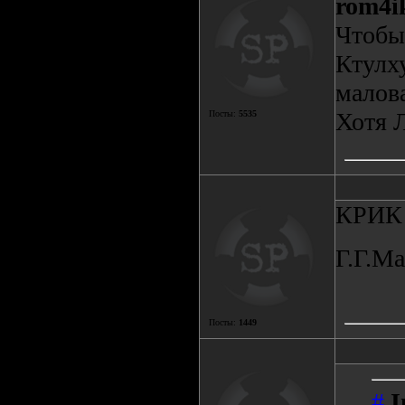
rom4i
Чтобы 
Ктулх
малова
Хотя 
Посты:
5535
КРИК 
Г.Г.Ма
Посты:
1449
#
I