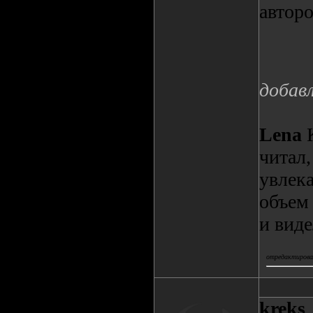
авторо
добав
Lena
К
читал,
увлека
объем 
и виде
отредактировал
kreks