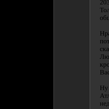
20
Тол
об
Нр
по
ск
Лю
кр
Ва
Ну
Ат
не