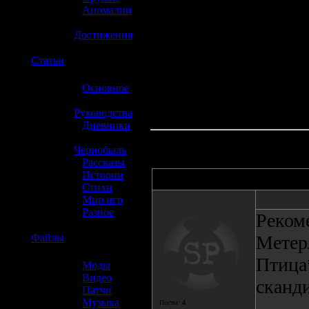
»
Аномалии
»
Достижения
☢️
Статьи
»
Основное
»
Руководства
»
Дневники
»
Чернобыль
»
Рассказы
»
Истории
Автор
»
Стихи
»
Мир игр
»
Разное
Реком
☢️
Файлы
Метер
Птица
»
Моды
»
Видео
сканд
»
Патчи
»
Музыка
Посты:
4