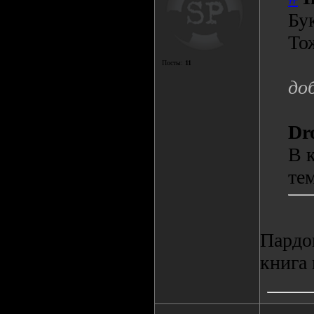
Бу
То
Посты:
11
до
Dr
В 
тем
Пардон
книга