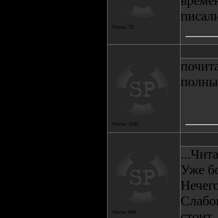
време
писали
Посты:
72
почита
полны
Посты:
2142
...Чит
Уже б
Нечего
Слабо
стоит.
Посты:
614