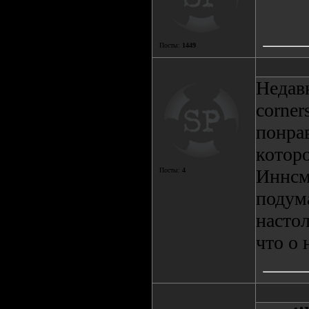
Посты:
1449
Недавн
corner
понрав
которо
Иннсм
Посты:
4
подума
настол
что о 