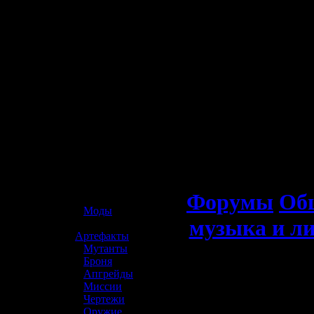
☢️ S.T.A.L.K.E.R. 2
Форумы
Об
»
Моды
музыка и л
»
Артефакты
»
Мутанты
»
Броня
»
Апгрейды
»
Миссии
»
Чертежи
»
Оружие