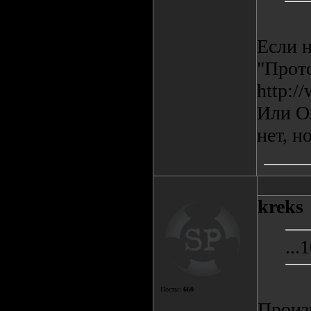
Если 
"Прот
http:/
Или О
нет, н
kreks
...
Посты:
660
Произв