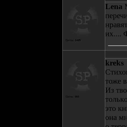
Lena
М
переч
нравят
их....
Посты:
1449
kreks
Стихов
тоже в
Из тв
только
Посты:
660
это кн
она м
о терр