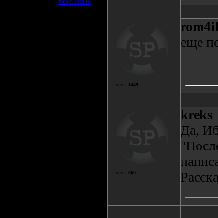
»
Контакты
rom4i
еще по
Посты:
1449
kreks
Да, И
"После
написа
Расска
Посты:
660