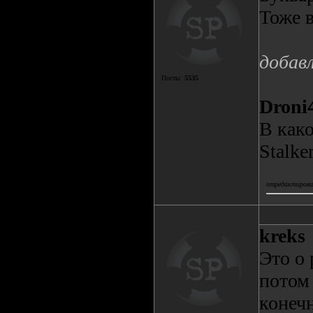
Тоже 
добав
Посты:
5535
Droni
В как
Stalke
отредактировал
kreks
Это о 
потом
конечн