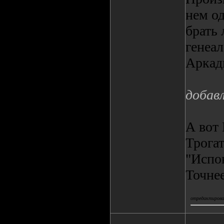
нем од
брать 
генеал
Аркад
добав
А вот
Трогат
"Испо
Точнее
отредактировал