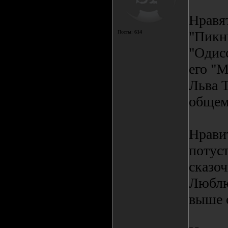
Нравя
"Пикни
Посты:
614
"Одисс
его "М
Льва Т
общем-
Нрави
потус
сказо
Люблю
выше 