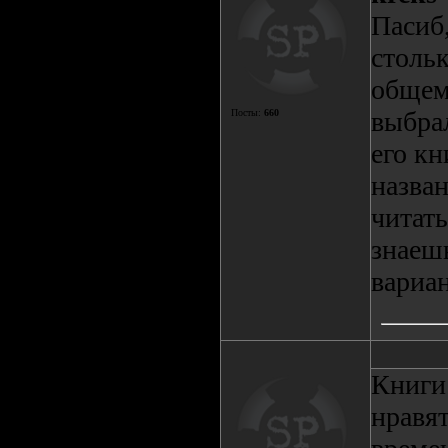
Пасиб,
стольк
общем
выбрал
Посты:
660
его кн
назван
читать
знаешь
вариан
Книги
нравят