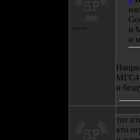
на
God
и M
Посты:
223
и 
Напри
МГС4 
и без
тот кт
кто иг
и ждет