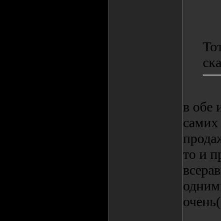
То
ска
в обе 
самих
продаж
то и п
всерав
одним
очень