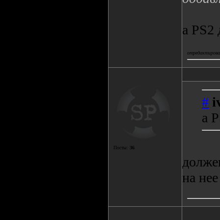
а PS2
отредактировал
#
i
а 
Посты:
36
должен
на нее