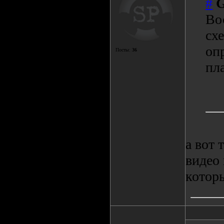
#
Во
сх
оп
Посты:
36
пл
а вот 
видео 
которы