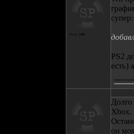
график
супер:
добав
Посты:
1406
PS2 до
есть) 
отредактировал
Долго
Xbox.
Остан
он моя