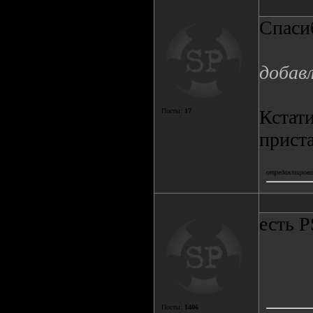
Спасиб
добав
Кстати
Посты:
17
приста
отредактировал
есть P
Посты:
1406