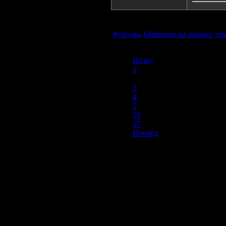
Форумы
Общение на разные те
Назад
1
2
3
4
5
10
17
Вперёд
Продолжая пользоваться сайтом, вы соглашаетесь с использован
просмотра посетителям младше 18 лет. Организация GSC 
Использование материалов сайта возможно 