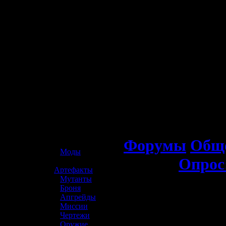
☢️ S.T.A.L.K.E.R. 2
Форумы
Обще
»
Моды
Опрос
»
Артефакты
»
Мутанты
»
Броня
»
Апгрейды
»
Миссии
»
Чертежи
»
Оружие