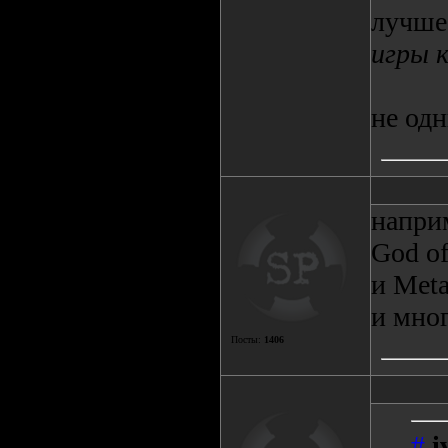
лучше
игры к
не од
напри
God of
и Meta
и мног
Посты:
1406
#
i