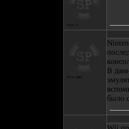
Посты:
3
Ninten
послед
консол
В дан
эмулят
Посты:
2884
вспомн
было с
Wii пр