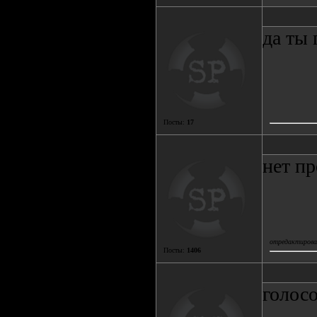
да ты
Посты:
17
нет пр
отредактировал
Посты:
1406
голос