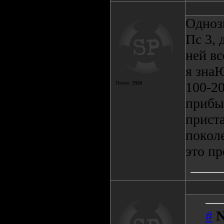
Одноз
Пс 3, 
ней вс
я знаЮ
100-20
Посты:
2926
прибыл
прист
поколе
это п
#
N