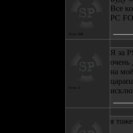
Все ко
PC FO
Посты:
848
Я за P
очень 
на мо
царап
исключ
Посты:
3
я тоже