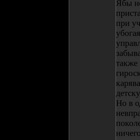
Ябы н
приста
при уч
убогая
управ
забыва
также
гироск
каряв
детск
Но в о
невпра
покол
ничег