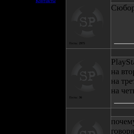
»
Контакты
Сюбор
Посты:
2975
PlaySt
на вто
на тре
на чет
Посты:
36
почему
говор