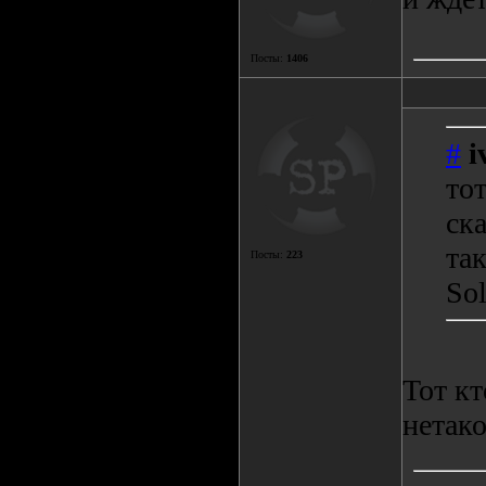
Посты:
1406
#
i
то
ска
так
Посты:
223
Sol
Тот кт
нетако