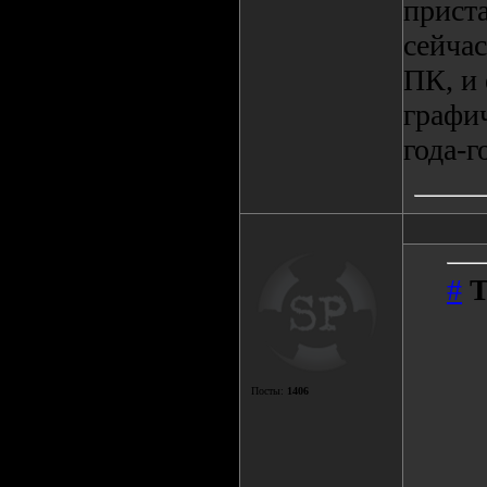
приста
сейча
ПК, и 
графич
года-г
#
T
Посты:
1406