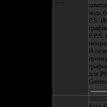
компак
Посты:
8
ведь б
P.S. И
график
P.P.S.
мощно
И неэ
проиг
график
для P
Gamec
Буду б