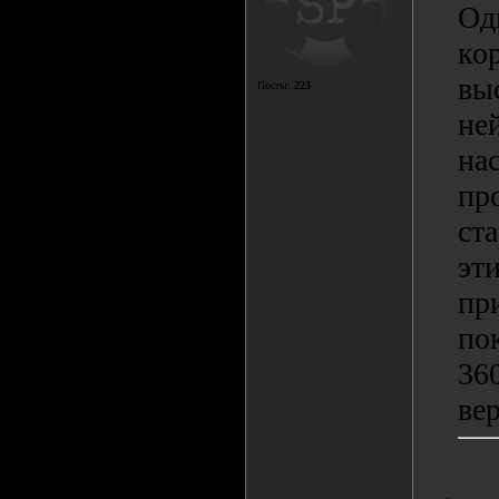
Од
кор
вы
Посты:
223
ней
на
пр
ста
эт
пр
по
36
ве