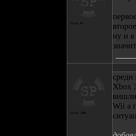
первое
второе
Посты:
45
ну и в
значи
среди 
Xbox 
вишли 
Wii а 
ситуа
Посты:
1406
добав