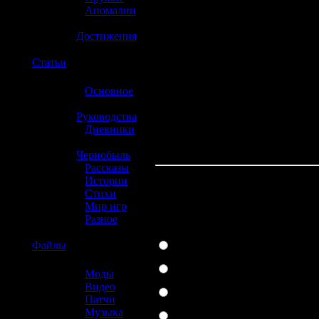
»
Аномалии
»
Достижения
☢️
Статьи
»
Основное
»
Руководства
»
Дневники
»
Чернобыль
»
Рассказы
»
Истории
»
Стихи
Какая консоль л
»
Мир игр
»
Разное
PlayStation 3
☢️
Файлы
Xbox 360
»
Моды
Wii
»
Видео
»
Патчи
PlayStation 2
»
Музыка