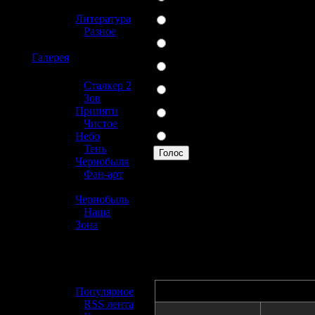
»
Xbox
Литература
»
Разное
PSP
☢️
Галерея
Nintendo DS
Gameboy
»
Сталкер 2
»
Зов
GameCube
Припяти
»
Чистое
Другая
Небо
»
Тень
Голос
Чернобыля
»
Фан-арт
Вы можете прогол
»
Чернобыль
выше линию.
»
Наша
314 проголосовав
Зона
☢️ Разное
»
Автор
Популярное
»
RSS лента