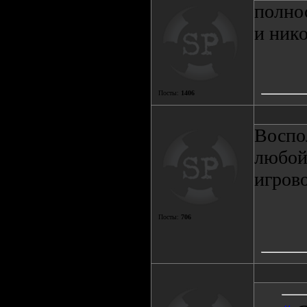
полнос
и нико
Посты:
1406
Воспо
любой
игров
Посты:
706