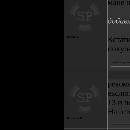
мане н
добав
Кстати
Посты:
17
покупа
отредактировал
реком
екслюз
13 и н
Halo т
Посты:
1406