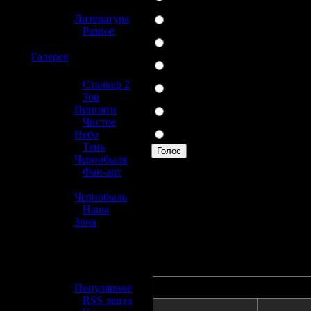
»
Xbox
Литература
»
Разное
PSP
☢️
Галерея
Nintendo DS
Gameboy
»
Сталкер 2
»
Зов
GameCube
Припяти
»
Чистое
Другая
Небо
»
Тень
Голос
Чернобыля
»
Фан-арт
Вы можете прогол
»
Чернобыль
выше линию.
»
Наша
314 проголосовав
Зона
☢️ Разное
»
Автор
Популярное
»
RSS лента