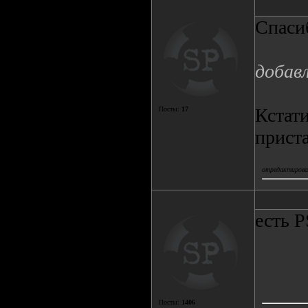
Спасиб
добав
Кстати
Посты:
17
приста
отредактировал
есть P
Посты:
1406