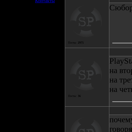
»
Контакты
Сюбор
Посты:
2975
PlaySt
на вто
на тре
на чет
Посты:
36
почему
говор