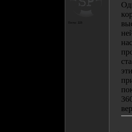
Од
кор
вы
Посты:
223
ней
на
пр
ста
эт
пр
по
36
ве