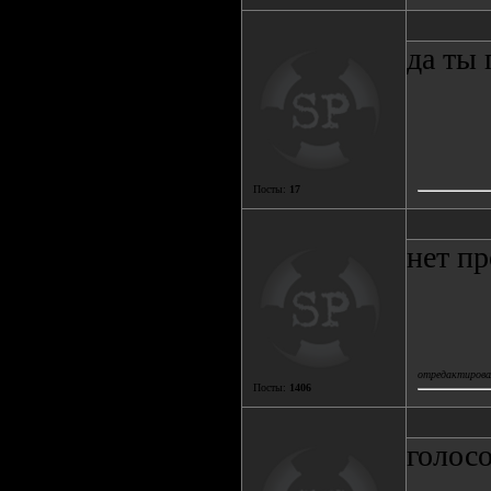
да ты
Посты:
17
нет пр
отредактировал
Посты:
1406
голос