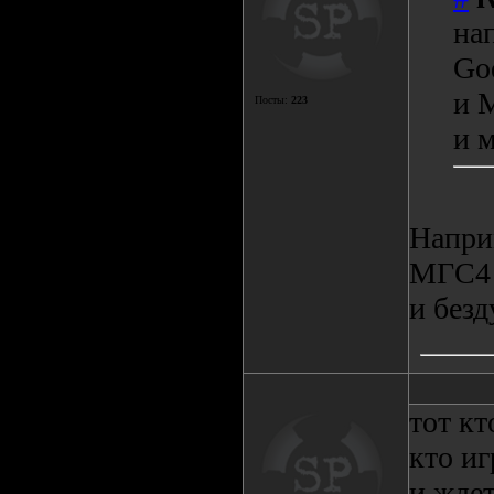
на
God
и M
Посты:
223
и 
Напри
МГС4 
и без
тот кт
кто иг
и ждет