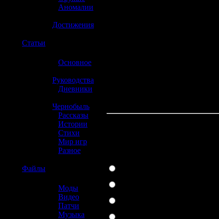
»
Аномалии
»
Достижения
☢️
Статьи
»
Основное
»
Руководства
»
Дневники
»
Чернобыль
»
Рассказы
»
Истории
»
Стихи
Какая консоль л
»
Мир игр
»
Разное
PlayStation 3
☢️
Файлы
Xbox 360
»
Моды
Wii
»
Видео
»
Патчи
PlayStation 2
»
Музыка