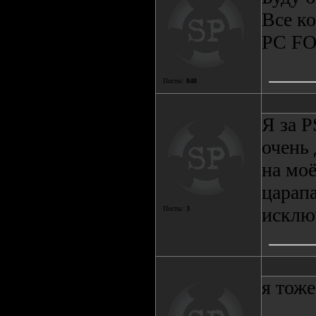
Все ко
PC FO
Посты:
848
Я за P
очень 
на мо
царап
исключ
Посты:
3
я тоже