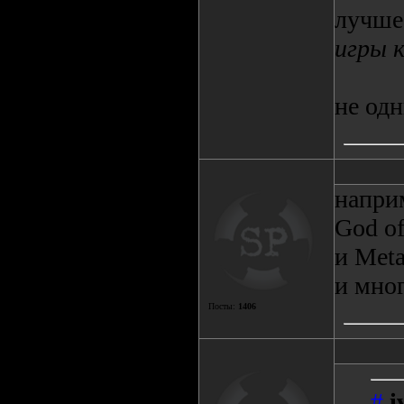
лучше
игры к
не од
напри
God of
и Meta
и мног
Посты:
1406
#
i