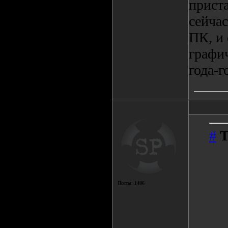
приста
сейча
ПК, и 
графич
года-г
#
T
Посты:
1406