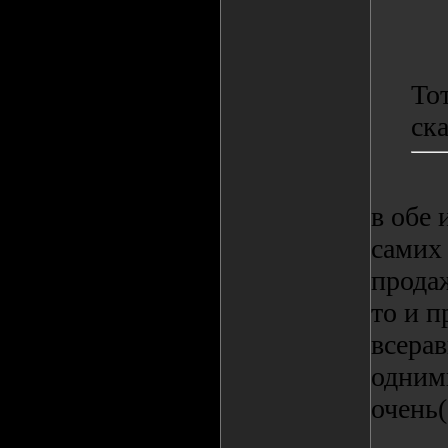
То
ска
в обе 
самих
продаж
то и п
всерав
одним
очень