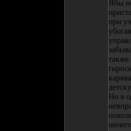
Ябы н
приста
при уч
убогая
управ
забыва
также
гироск
каряв
детск
Но в о
невпра
покол
ничег