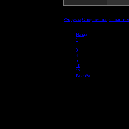
Форумы
Общение на разные те
Назад
1
2
3
4
5
10
17
Вперёд
Продолжая пользоваться сайтом, вы соглашаетесь с использован
просмотра посетителям младше 18 лет. Организация GSC 
Использование материалов сайта возможно 