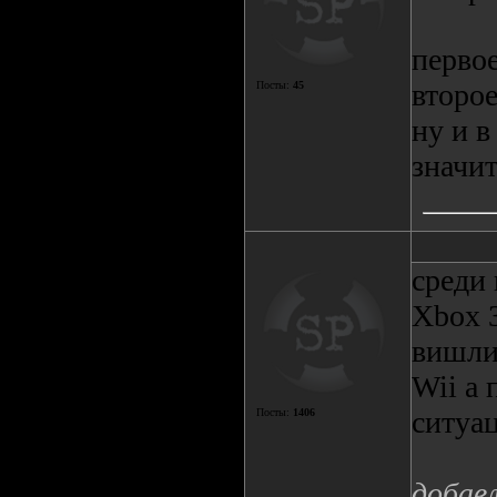
первое
второе
Посты:
45
ну и в
значи
среди 
Xbox 
вишли 
Wii а 
ситуа
Посты:
1406
добав