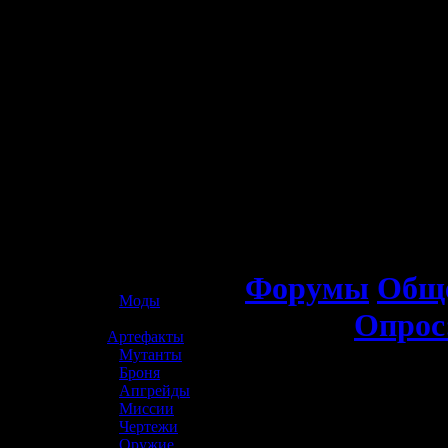
☢️ S.T.A.L.K.E.R. 2
Форумы
Обще
»
Моды
Опрос
»
Артефакты
»
Мутанты
»
Броня
»
Апгрейды
»
Миссии
»
Чертежи
»
Оружие