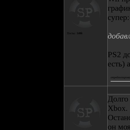
график
супер:
добав
Посты:
1406
PS2 до
есть) 
отредактировал
Долго
Xbox.
Остан
он моя