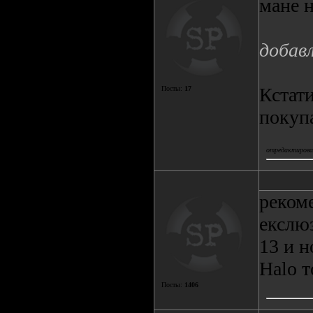
мане н
добав
Кстати
Посты:
17
покупа
отредактировал
реком
екслюз
13 и н
Halo т
Посты:
1406