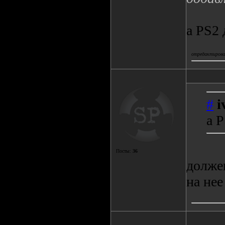
а PS2
отредактировал
#
i
а 
Посты:
36
должен
на нее