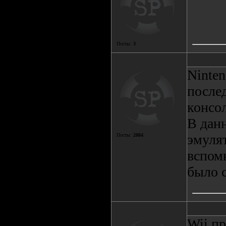
Посты:
3
Ninten
послед
консол
В дан
эмулят
Посты:
2884
вспомн
было с
Wii пр