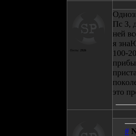
Одноз
Пс 3, 
ней вс
я знаЮ
100-20
Посты:
2926
прибыл
прист
поколе
это п
#
N