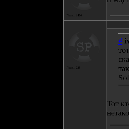
Посты:
1406
#
i
то
ска
так
Посты:
223
Sol
Тот кт
нетако