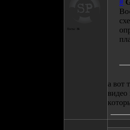
#
Во
сх
оп
Посты:
36
пл
а вот 
видео 
которы