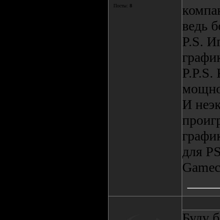
компак
Посты:
8
ведь б
P.S. И
график
P.P.S.
мощно
И неэ
проиг
график
для P
Gamec
Буду б