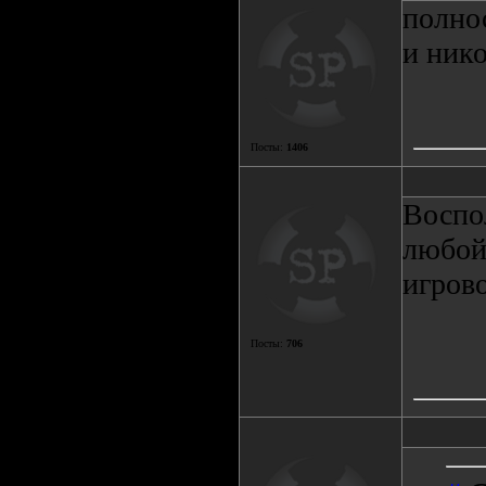
полнос
и нико
Посты:
1406
Воспо
любой
игров
Посты:
706