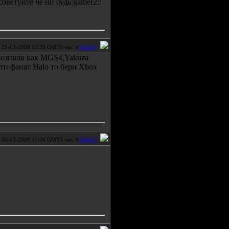
оветуйте че ни будь:gamer2::
29-03-2008 12:35 GMT3 час. #
555057
люзивов как MGS4,Yakuza
и ти фанат Halo то бери Xbox
30-03-2008 15:06 GMT3 час. #
556812