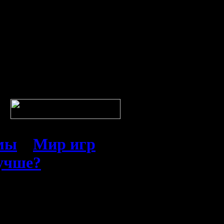
емы
»
Мир игр
лучше?