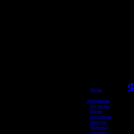
☢️ S.T.A.L.K.E.R. 2
Ф
»
Моды
»
Артефакты
»
Мутанты
»
Броня
»
Апгрейды
»
Миссии
»
Чертежи
»
Оружие