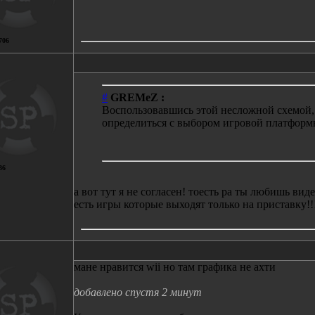
706
#
GREMeZ :
Воспользовавшись этой несложной схемой,
определиться с выбором игровой платформ
36
а вот тут я не согласен! тоесть ра ты любишь вид
есть игры которые выходят только на приставку!!
мане нравится wii но там графика не ахти
добавлено спустя 2 минут