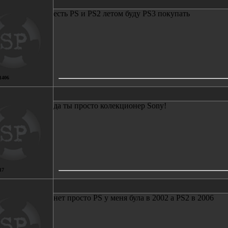
есть PS и PS2 летом буду PS3 покупать
1406
да ты просто колекционер Sony!
17
нет просто PS у меня була в 2002 а PS2 в 2006