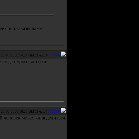
ее спец заказы даже
28-03-2008 14:24 GMT3 час. #
553843
икогда нормально и не
28-03-2008 18:20 GMT3 час. #
554313
й человек может определиться