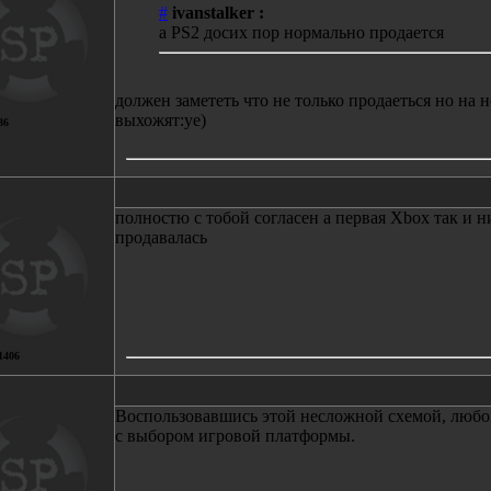
#
ivanstalker :
а PS2 досих пор нормально продается
должен замететь что не только продаеться но на н
выхожят:ye)
36
полностю с тобой согласен а первая Xbox так и н
продавалась
1406
Воспользовавшись этой несложной схемой, любо
с выбором игровой платформы.