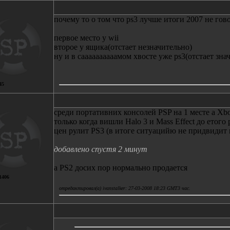
почему то о том что ps3 лучше итоги 2007 не гов
первое место у wii
второе у ящика(отстает незначительно)
ну и в саааааааааамом хвосте уже ps3(отстает зна
45
среди портативних консолей PSP на 1 месте а Xb
только когда вишли Halo 3 и Mass Effect до етого
цен рулит PS3 (в итоге ситуацийю не придвидит 
добавлено спустя 2 минут
а PS2 досих пор нормально продается
1406
отредактировал(а) ivanstalker: 27-03-2008 18:23 GMT3 час.