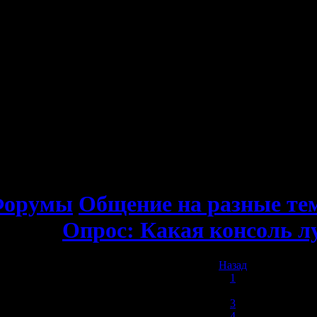
орумы
Общение на разные т
Опрос: Какая консоль 
Назад
1
2
3
4