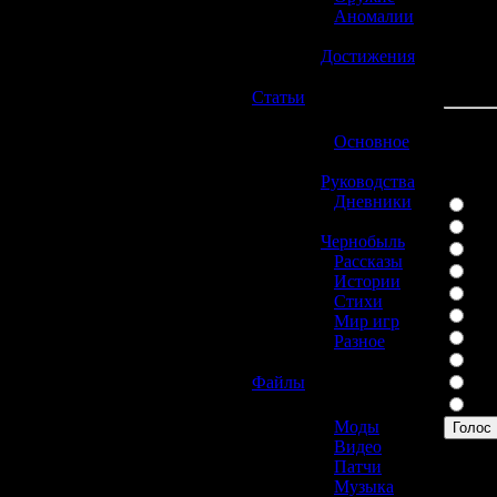
»
Аномалии
»
Достижения
☢️
Статьи
»
Основное
Какая
»
Руководства
»
Дневники
Play
»
Xbo
Чернобыль
Wii
»
Рассказы
Play
»
Истории
Xbo
»
Стихи
PSP
»
Мир игр
Nin
»
Разное
Gam
☢️
Файлы
Gam
Дру
»
Моды
Голос
»
Видео
Вы мож
»
Патчи
314 пр
»
Музыка