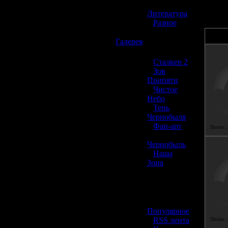
»
Литература
»
Разное
☢️
Галерея
»
Сталкер 2
»
Зов
Припяти
»
Чистое
Небо
»
Тень
Чернобыля
»
Фан-арт
Посты:
»
Чернобыль
»
Наша
Зона
☢️ Разное
»
Популярное
»
RSS лента
Посты: