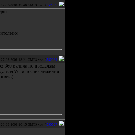
27-03-2008 17:46 GMT3 час. #
552897
орят
чительно)
27-03-2008 18:21 GMT3 час. #
552934
ox 360 рулила по продажам
 рулила Wii а после снижений
нихто)
28-03-2008 10:15 GMT3 час. #
553527