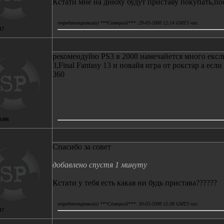
Кстати мне на днюху будут приставу покупать,пос
отредактировал(а) ***Семецкий***: 29-03-2008 12:14 GMT3 час.
17
рекомендуйю PS3 в 2008 намечайется много екс
3,Final Fantasy 13 и новайя игра от рокстар а есл
360
1406
Спасибо за совет
добавлено спустя 1 минуту
Кстати у тебя есть какая ни будь пристава??????
отредактировал(а) ***Семецкий***: 30-03-2008 15:08 GMT3 час.
17