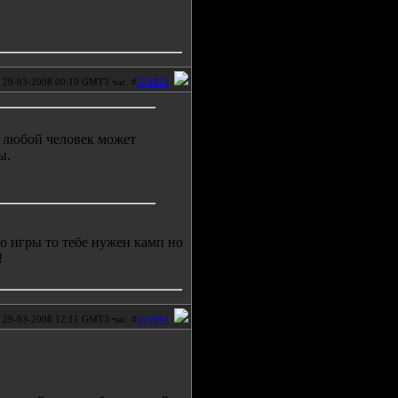
29-03-2008 00:10 GMT3 час. #
554818
 любой человек может
ы.
ео игры то тебе нужен камп но
!
29-03-2008 12:11 GMT3 час. #
555038