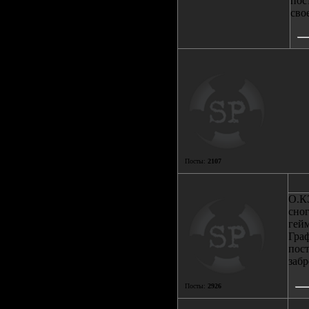
пос
сво
Посты:
2107
О.КЭ
сног
гейм
Граф
пост
забр
Посты:
2926