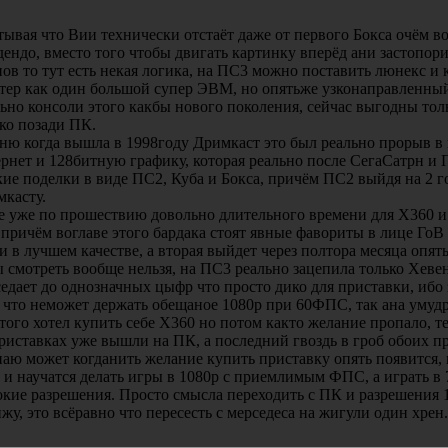
ывая что Вии технически отстаёт даже от первого Бокса очём в
ендо, вместо того чтобы двигать картинку вперёд ани застопори
ов то тут есть некая логика, на ПС3 можно поставить люнекс и
тер как один большой супер ЭВМ, но опятьже узконаправленный
ьно консоли этого какбы нового поколения, сейчас выгодны толь
ко позади ПК.
ю когда вышла в 1998году Дримкаст это был реально прорыв в 
рнет и 128битную графику, которая реально после СегаСатрн и 
ие поделки в виде ПС2, Куба и Бокса, причём ПС2 выйдя на 2 г
касту.
 уже по прошествию довольно длительного времени для Х360 и 
 причём воглаве этого бардака стоят явные фавориты в лице Го
и в лучшем качестве, а вторая выйдет через полтора месяца опят
 смотреть вообще нельзя, на ПС3 реально зацепила только Хев
едает до однозначных цыфр что просто дико для приставки, ибо
 что неможет держать обещаное 1080р при 60ФПС, так ана умудря
того хотел купить себе Х360 но потом както желание пропало, т
риставках уже вышли на ПК, а последний гвоздь в гроб обоих 
аю может когданить желание купить приставку опять появится, м
 и научатся делать игры в 1080р с приемлимым ФПС, а играть в 
кие разрешения. Просто смысла переходить с ПК и разрешения 1
жу, это всёравно что пересесть с мерседеса на жигули один хрен.