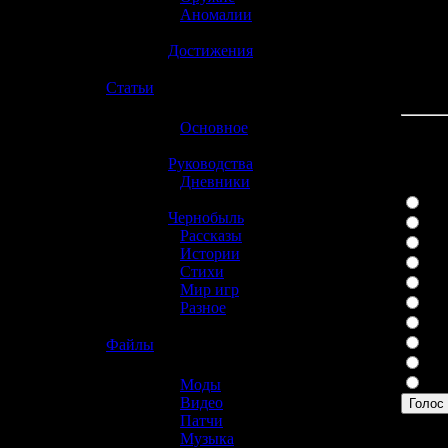
»
Аномалии
»
Достижения
☢️
Статьи
»
Основное
»
Какая
Руководства
»
Дневники
»
Play
Чернобыль
Xbo
»
Рассказы
Wii
»
Истории
Play
»
Стихи
Xb
»
Мир игр
PS
»
Разное
Nin
Ga
☢️
Файлы
Ga
Дру
»
Моды
»
Видео
Голос
»
Патчи
Вы мо
»
Музыка