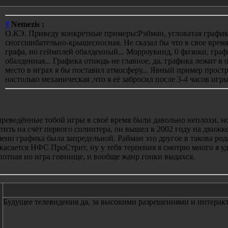
#
Nemezis :
О.КЭ. Приведу конкретные примеры:Рэйман, угловатая графика
сногсшибательно-крышесносная. Не сказал бы что в свое время
графа, но геймплей обалденный... Морроувинд, 0 физики, граф
обалденная... Графика отнюдь не главное, да, графика лежит в о
место в играх я бы поставил атмосферу... Явный пример простр
настолько механическая ,что я её забросил после 3-4 часов игры
преведённые тобой игры в своё время были давольно неплохи, н
тить на счёт первого сплинтера, он вышел в 2002 году на движке
ени графика была запредельной. Райман это другое в такова род
касается НФС ПроСтрит, ну у тебя терпения я смотрю много я уда
потная но игра говнище, и вообще жанр гонки выдахся.
Будущее телевидения да, за высокими разрешениями и интеракти