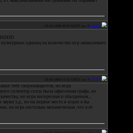
ть, а с максимальными настройками он поражает
18-04-2008 00:43 GMT3 час. #
573262
 :DDDDD
 культурных единиц на количество игр зашкаливает.
18-04-2008 12:20 GMT3 час. #
573384
ких тебе сверхнаваротов, но игра
рвого сплинтер селла была офигенная графа, но
ачества, но игра интересная и обалденная...
звуки т.д., но на первое место в играх я бы
ии, но игра настолько механическая ,что я её