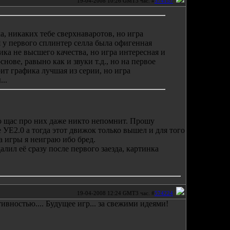
19-04-2008 10:26 GMT3 час. #
574157
, никаких тебе сверхнаваротов, но игра
 у первого сплинтер селла была офигенная
ика не высшего качества, но игра интересная и
снове, равыно как и звуки т.д., но на первое
ит графика лучшая из серии, но игра
...
о щас про них даже никто непомнит. Прошу
 УЕ2.0 а тогда этот движок только вышел и для того
а игры я неиграю ибо бред.
лил её сразу после первого заезда, картинка
19-04-2008 12:24 GMT3 час. #
574224
вностью.... Будущее игр... за свежими идеями!