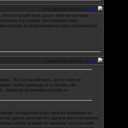
17-04-2008 23:48 GMT3 час. #
573235
.. Но это на мой вкус, да и к тому же система
 увлекало, и я считаю ,что неважно какое
нимал погони за резрешением и сверх продвинутой
17-04-2008 23:59 GMT3 час. #
573244
ики)... Но это на мой вкус, да и к тому же
лавное чтобы увлекало, и я считаю ,что
о... Никогда не понимал погони за
ртинки? восприятия игры зависит напрямую от
то он удался гдето нет но, прежде всего на первом
мнению сейчас лучший из экшенов, но если внём