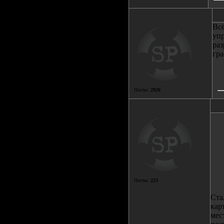
Всё
упр
раз
гр
Посты:
2926
Посты:
223
Ста
кар
мес