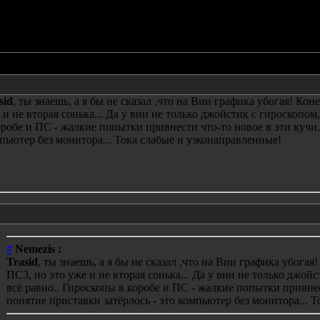
оголосовавших с 14-03-2008 11:26
Сообщение
sid
, ты знаешь, а я бы не сказал ,что на Вии графика убогая! Ко
 и не вторая сонька... Да у вии не только джойстик с гироскопом,
оробе и ПС - жалкие попытки привнести что-то новое в эти кучи.
пьютер без монитора... Тока слабые и узконаправленные!
#
Nemezis :
Trasid
, ты знаешь, а я бы не сказал ,что на Вии графика убога
ПС3, но это уже и не вторая сонька... Да у вии не только джойс
всё равно.. Гироскопы в коробе и ПС - жалкие попытки привнес
понятие приставки затёрлось - это компьютер без монитора... 