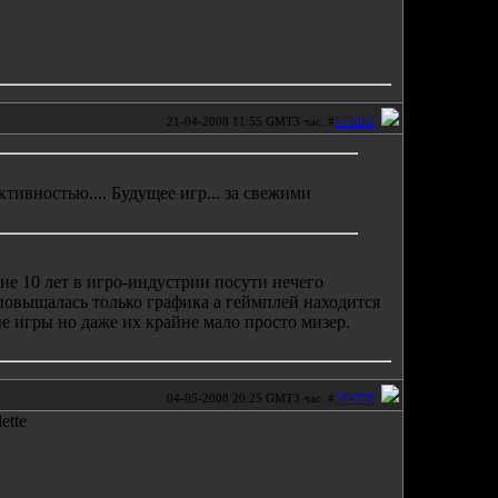
21-04-2008 11:55 GMT3 час. #
575000
тивностью.... Будущее игр... за свежими
ие 10 лет в игро-индустрии посути нечего
 повышалась только графика а геймплей находится
ые игры но даже их крайне мало просто мизер.
04-05-2008 20:25 GMT3 час. #
584708
ette