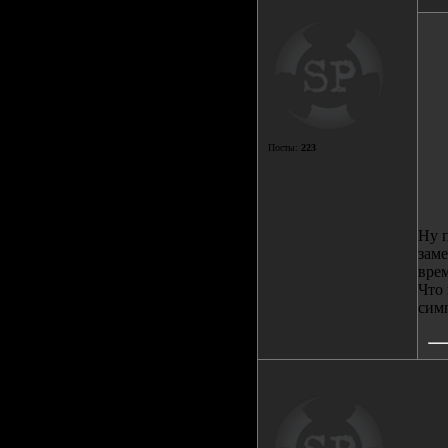
Посты:
223
Ну 
заме
врем
Что 
сим