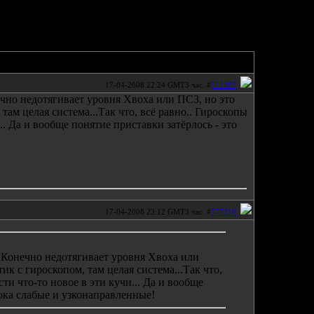
17-04-2008 22:24 GMT3 час. #
573187
нечно недотягивает уровня Хвоха или ПС3, но это
 там целая система...Так что, всё равно.. Гироскопы
.. Да и вообще понятие приставки затёрлось - это
17-04-2008 23:12 GMT3 час. #
573216
я! Конечно недотягивает уровня Хвоха или
тик с гироскопом, там целая система...Так что,
ти что-то новое в эти кучи... Да и вообще
Тока слабые и узконаправленные!