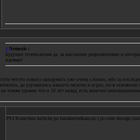
#
Nemezis :
Будущее телевидения да, за высокими разрешениями и интерак
идеями!
сути чегото нового придумать уже очень сложно, ибо за последн
енялось, да улучшались какието мелочи в играх, но в основном
 на томже уровне что и 10 лет назад, есть конечно инновационн
PS3 Konechno luchche po harakteristikam,no i po cene doroge.:roul