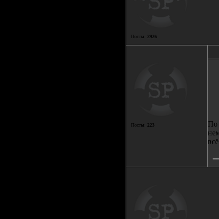
Посты:
2926
По 
Посты:
223
нем
всё