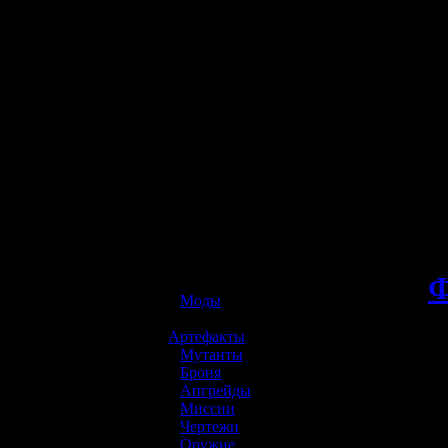
☢️ S.T.A.L.K.E.R. 2
»
Моды
»
Артефакты
»
Мутанты
»
Броня
»
Апгрейды
»
Миссии
»
Чертежи
»
Оружие