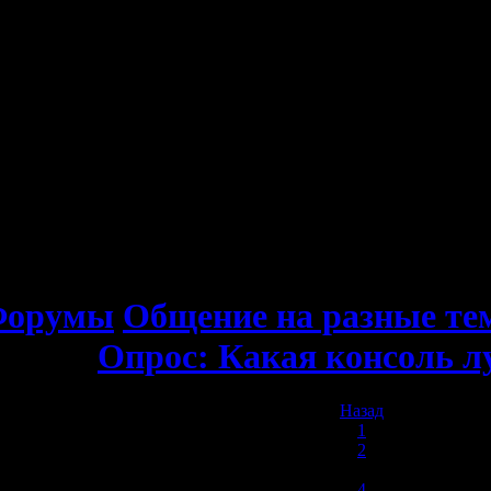
Форумы
Общение на разные т
Опрос: Какая консоль 
Назад
1
2
3
4