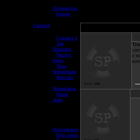
314 пр
»
Литература
»
Разное
☢️
Галерея
Автор
»
Сталкер 2
»
Зов
Tra
Припяти
уже
»
Чистое
в к
Небо
ком
»
Тень
Чернобыля
»
Фан-арт
»
Посты:
2926
Чернобыль
»
Наша
Зона
☢️ Разное
»
Популярное
»
RSS лента