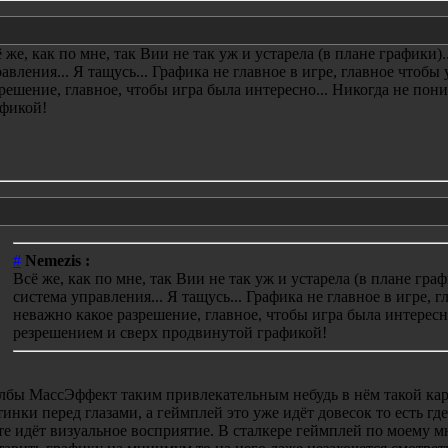
 же, как по мне, так Вии не так уж и устарела (в плане графики).
авления... Я тащусь... Графика не главное в игре, главное чтобы
решение, главное, чтобы игра была интересно... Никогда не по
афикой!
#
Nemezis :
Всё же, как по мне, так Вии не так уж и устарела (в плане граф
система управления... Я тащусь... Графика не главное в игре, г
неважно какое разрешение, главное, чтобы игра была интересн
резрешением и сверх продвинутой графикой!
лбы МассЭффект таким привлекательным небудь в нём такой ка
тинки перед глазами, а геймплей это уже идёт довесок то есть где
те идёт визуальное восприятие. В сталкере геймплей по моему 