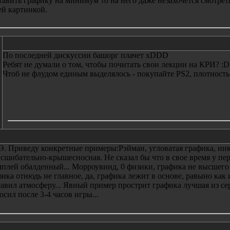
тавить графику на минимум то на него даже незахочется смотре
ей картинкой.
По последней дискуссии башорг плачет xDDD
Ребят не думали о том, чтобы почитать свои лекции на КРИ?
Чтоб не флудом единым выделялось - покупайте PS2, плотность
. Приведу конкретные примеры:Рэйман, угловатая графика, ника
сшибательно-крышесносная. Не сказал бы что в свое время у пе
плей обалденный... Морроувинд, 0 физики, графика не высшего к
ика отнюдь не главное, да, графика лежит в основе, равыно как и 
авил атмосферу... Явный пример прострит графика лучшая из сер
осил после 3-4 часов игры...