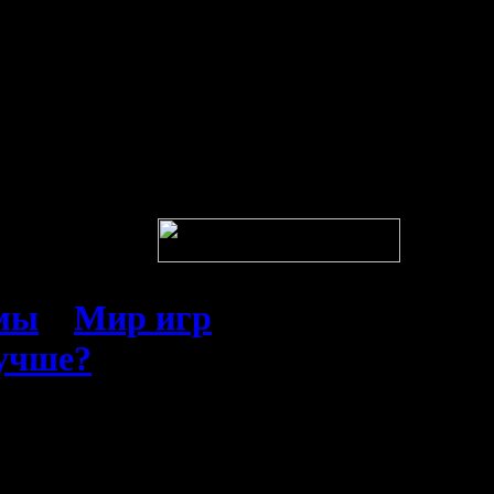
емы
»
Мир игр
лучше?