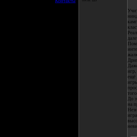
»
Контакты
Посты:
223
Учит
нинд
камп
клас
Реал
дале
Помн
инте
жалк
Дрим
Даже
игр,
ещё 
игры
прос
того
До э
на п
Незн
игра
высо
неви