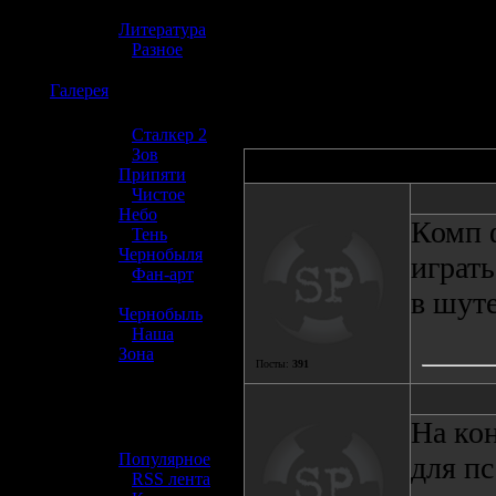
»
выше линию.
Литература
»
Разное
149 проголосовав
☢️
Галерея
»
Сталкер 2
»
Зов
Автор
Припяти
»
Чистое
Небо
Комп 
»
Тень
Чернобыля
играть
»
Фан-арт
»
в шуте
Чернобыль
»
Наша
Зона
Посты:
391
☢️ Разное
На кон
»
Популярное
для п
»
RSS лента