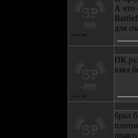
А что
Battle
для сч
Посты:
835
ПК ру
взял б
Посты:
207
брал б
плотно
практи