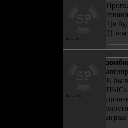
Прого
лишня
1)я бу
2) тем
Посты:
272
зомби
автопр
Я бы 
ПЫСы 
произв
Посты:
1297
злост
играю