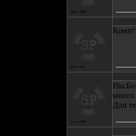
Посты:
1966
Комп!!
Посты:
132
ИксБок
много
Для т
Посты:
1147