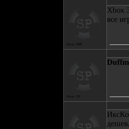
Хbох 
все иг
Посты:
1910
Duffm
Посты:
272
ИксКо
дешев