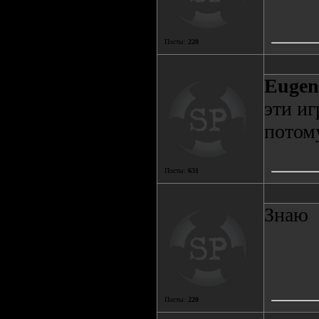
Посты:
220
Eugen
эти иг
потому
Посты:
631
Знаю
Посты:
220