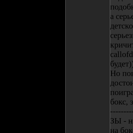
подоб
а серь
детско
серье
кричит
callof
будет)
Но по
достои
поигра
бокс, 
--------
ЗЫ - н
на бок