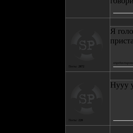
говори
Я голо
приста
отредактировал
Посты:
2872
Нууу у
Посты:
220