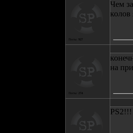
Чем за
колов
Посты:
927
конечн
на при
Посты:
274
PS2!!!