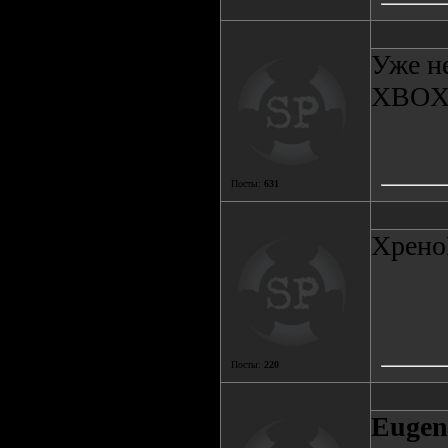
Уже не
XBOX 
Посты:
631
Хрено
Посты:
220
Eugen