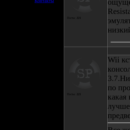
ощуще
»
Контакты
Resist
эмулят
Посты:
221
низки
Wii кс
консол
3.7.Н
по про
какая 
Посты:
221
лучше
предве
Все ж