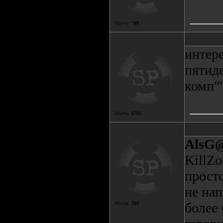
Посты:
789
интере
пятид
комп""
Посты:
6761
AlsG
KillZo
прост
не нап
более 
Посты:
789