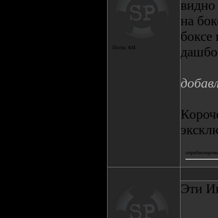
видно
на бок
боксе 
дашбор
Посты:
631
добав
Короч
экскл
отредактировал
Эти И