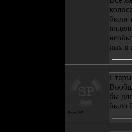
колос
были 
видели
необыч
них в 
Стары
Вообщ
бы для
было б
Посты:
2975