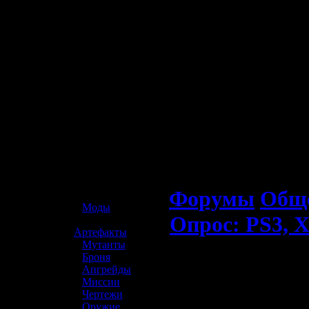
☢️ S.T.A.L.K.E.R. 2
Форумы
Обще
»
Моды
Опрос: PS3, X
»
Артефакты
»
Мутанты
»
Броня
»
Апгрейды
»
Миссии
»
Чертежи
»
Оружие