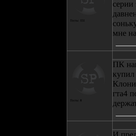
серии
давнен
соньку
Посты:
151
мне н
ПК на
купил 
Клонит
гта4 п
держа
Посты:
8
И пред