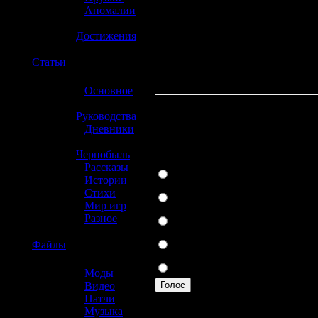
»
Аномалии
»
Достижения
☢️
Статьи
»
Основное
»
Руководства
PS3, Xbox 360, Wi
»
Дневники
»
Чернобыль
PlayStation3
»
Рассказы
»
Истории
Xbox 360
»
Стихи
»
Мир игр
Wii
»
Разное
Гамаю и буду га
☢️
Файлы
Я аццкий фанат P
»
Моды
Голос
»
Видео
»
Патчи
Вы можете прогол
»
Музыка