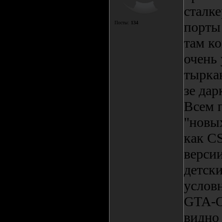
сталке
порты 
Посты:
134
там к
очень
тырка
зе дар
Всем 
"новы
как C
версии
детск
условн
GTA-Ob
видно 