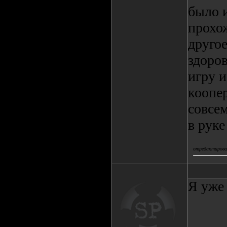
было 
прохо
другое
здоров
игру и
коопер
совсе
в руке
отредактировал
Я уже 