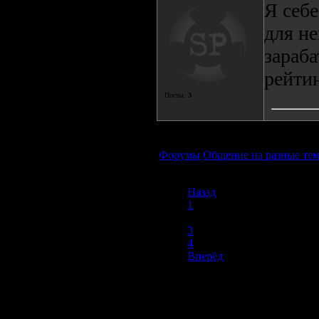
Я себе
для н
зараба
рейтин
Посты:
3
Форумы
Общение на разные те
Назад
1
2
3
4
Вперёд