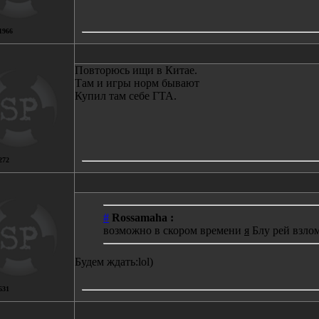
1966
Повторюсь ищи в Китае.
Там и игры норм бывают
Купил там себе ГТА.
272
#
Rossamaha :
возможно в скором времени
я
Блу рей взло
Будем ждать:lol)
631