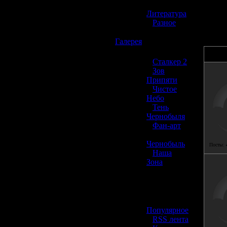
Вы мож
»
314 пр
Литература
»
Разное
☢️
Галерея
»
Сталкер 2
»
Зов
Припяти
»
Чистое
Небо
»
Тень
Чернобыля
»
Фан-арт
»
Чернобыль
Посты:
»
Наша
Зона
☢️ Разное
»
Популярное
»
RSS лента