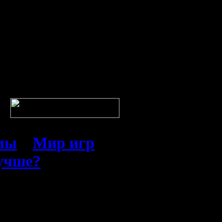
емы
»
Мир игр
лучше?