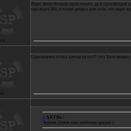
Ящег меня больше привлекает, да и просмотрев 
про ящик360, я точно решил для себя, что ящег к
3752
Однозначно плэха третья рулит!! :ye) Хотя можно 
132
#
ANTIfa :
Червяк Джим мая любимая аркада (: