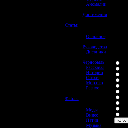
»
Аномалии
»
Достижения
☢️
Статьи
»
Основное
»
Руководства
Какая
»
Дневники
»
Чернобыль
Play
»
Рассказы
Xbo
»
Истории
Wii
»
Стихи
Play
»
Мир игр
Xbo
»
Разное
PSP
Nin
☢️
Файлы
Gam
Gam
»
Моды
Дру
»
Видео
»
Патчи
Голос
»
Музыка