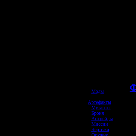
☢️ S.T.A.L.K.E.R. 2
Ф
»
Моды
»
Артефакты
»
Мутанты
»
Броня
»
Апгрейды
»
Миссии
»
Чертежи
»
Оружие