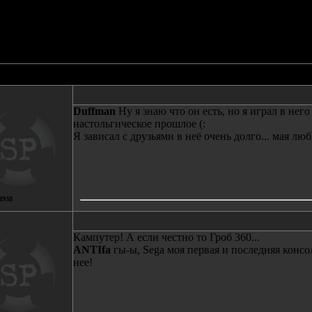
ете проголосовать, кликнув на расположенную выше линию.
оголосовавших с 14-03-2008 11:26
Автор
Сообщение
Duffman
Ну я знаю что он есть, но я играл в нег
настольгическое прошлое (:
Я зависал с друзьями в неё очень долго... мая люб
4938
Кампутер! А если честно то Гроб 360...
ANTIfa
гы-ы, Sega моя первая и последняя консол
нее!