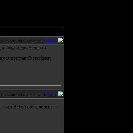
07-07-2008 16:42 GMT3 час. #
633244
о по
Sege
и для меня это
имая преставк0:prankster:
08-07-2008 19:45 GMT3 час. #
634831
ь, лет 8-9 назад тащился от