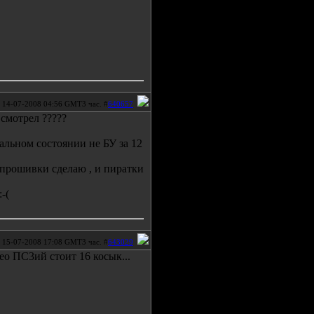
14-07-2008 04:56 GMT3 час. #
640657
 смотрел ?????
альном состоянии не БУ за 12
 прошивки сделаю , и пиратки
-(
15-07-2008 17:08 GMT3 час. #
643029
ео ПС3ий стоит 16 косык...