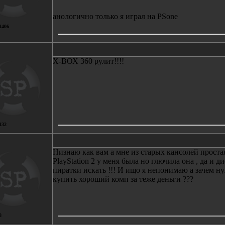
анологично только я играл на PSone
1406
Х-ВОХ 360 рулит!!!!
132
Низнаю как вам а мне из старых кансолей простая 
PlayStation 2 у меня была но глючила она , да и 
пиратки искать !!! И ищо я непонимаю а зачем ну
купить хороший комп за теже деньги ???
8