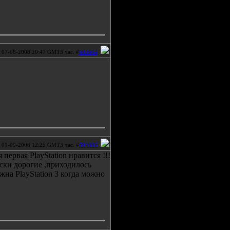
07-08-2008 20:47 GMT3 час. #
663664
01-09-2008 12:25 GMT3 час. #
694885
первая PlayStation нравится !!!
диски дорогие ,приходилось
жна PlayStation 3 когда можно