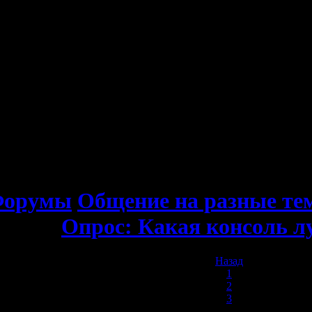
орумы
Общение на разные т
Опрос: Какая консоль 
Назад
1
2
3
4