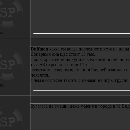
141
Duffman
ха-ха ты когда последнее время на цены
Вопервых она щас стоит 15 тыс.
а во вторых её мона купить в Китае в полне норм
тыс. +3 игры вот и твои 17 тыс.
возможно в скором времени я Блу рей взломаю и
появятся.
с чем я согласен так это с ценами на игры грусно :
272
Бугагага не смеши, даже у меня в городе в М.Вид