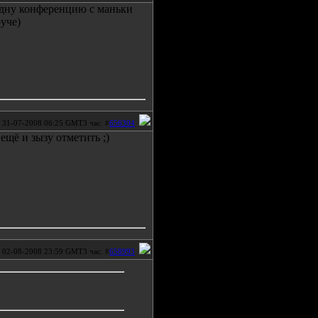
одну конференцию с маньки
руче)
31-07-2008 06:25 GMT3 час. #
656304
ещё и зызу отметить ;)
02-08-2008 23:59 GMT3 час. #
658993