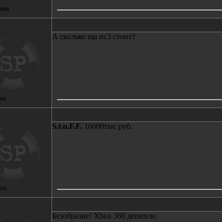
1910
А сколько ща пс3 стоит?
141
S.t.u.F.F.
16000тыс руб.
631
Безобразие! Xbox 360 дешевле.