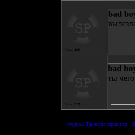
bad bo
вылезл
Посты:
2001
bad bo
ты чего
Посты:
2526
Форумы
Трилогия серии игр
»
В