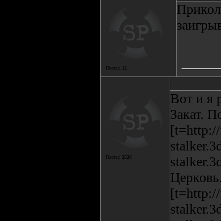
Прикол
заигрыв
Посты:
12
Вот и я
Закат. П
[t=http:/
stalker.3
stalker.
Посты:
2526
Церковь
[t=http:/
stalker.3