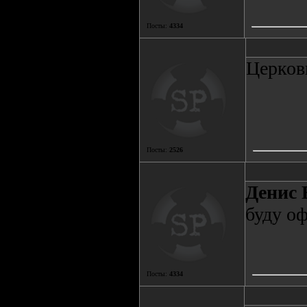
Посты:
4334
Церковь
Посты:
2526
Денис 
буду о
Посты:
4334