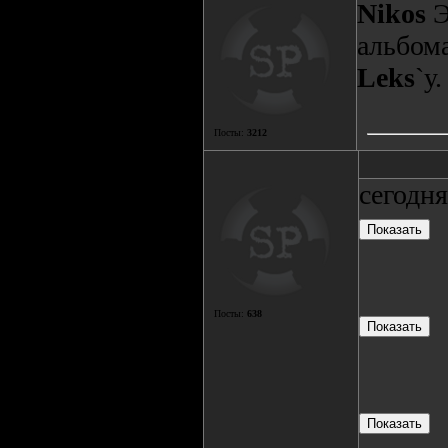
Nikos
Э
альбома
Leks
`у.
Посты:
3212
сегодн
Посты:
638