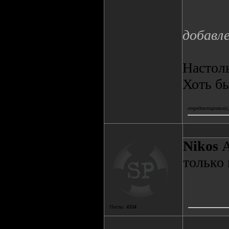
добавл
Настол
Хоть бы
отредактировал(а)
Nikos
А
только 
Посты:
4334