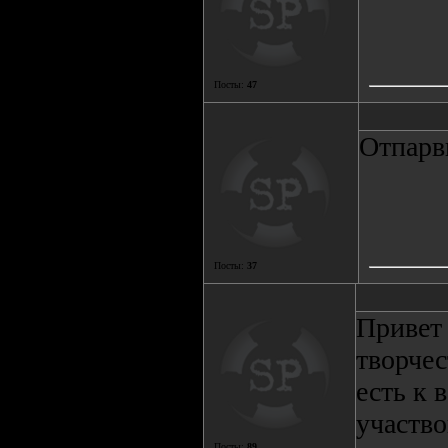
Посты:
47
Отпарви
Посты:
37
Привет
творчес
есть к 
участво
Посты:
89