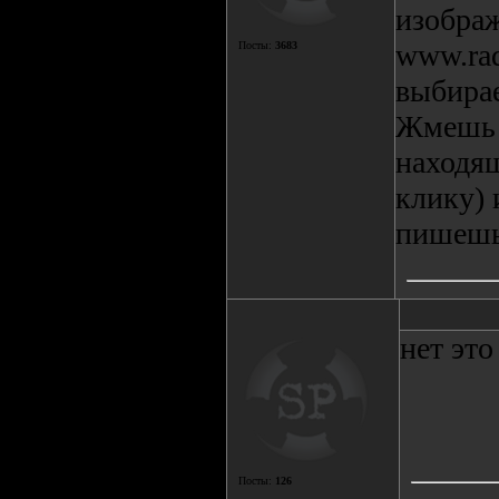
изобра
www.rad
Посты:
3683
выбирае
Жмешь 
находящ
клику) 
пишешь
нет это
Посты:
126