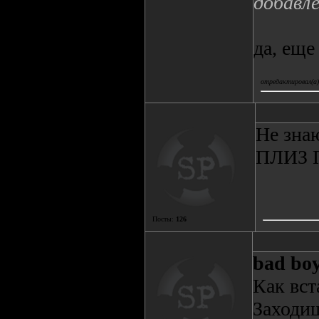
добавле
да, еще
отредактировал(а)
Не зна
ПЛИЗ 
Посты:
126
bad bo
Как вст
Заходиш