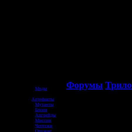
☢️ S.T.A.L.K.E.R. 2
Форумы
Трило
»
Моды
»
Артефакты
»
Мутанты
»
Броня
»
Апгрейды
»
Миссии
»
Чертежи
»
Оружие