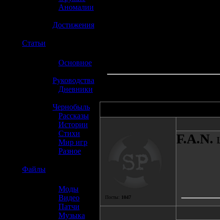
»
Аномалии
»
Достижения
☢️
Статьи
»
Основное
»
Руководства
»
Дневники
»
Чернобыль
Автор
»
Рассказы
»
Истории
»
Стихи
F.A.N.
»
Мир игр
»
Разное
☢️
Файлы
»
Моды
»
Видео
Посты:
1047
»
Патчи
»
Музыка