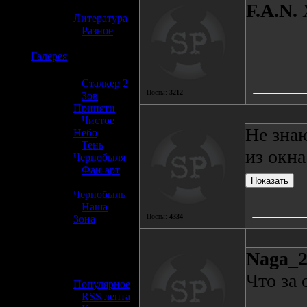
»
F.A.N.
Х
Литература
»
Разное
☢️
Галерея
»
Сталкер 2
Посты:
3212
»
Зов
Припяти
»
Чистое
Не знаю
Небо
»
Тень
из окна
Чернобыля
»
Фан-арт
»
Чернобыль
»
Наша
Посты:
4334
Зона
☢️ Разное
Naga_
»
Что за 
Популярное
»
RSS лента