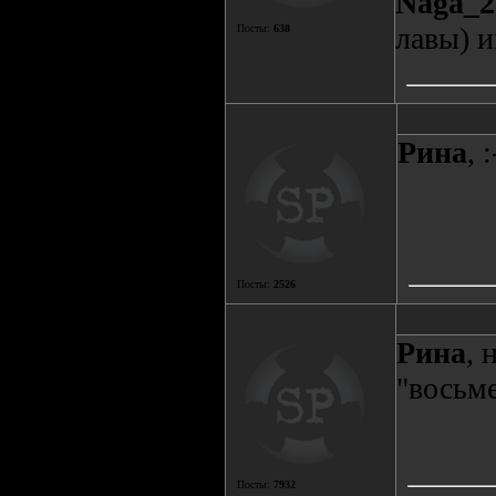
Naga_2
лавы) 
Посты:
638
Рина
, 
Посты:
2526
Рина
, 
"восьме
Посты:
7932