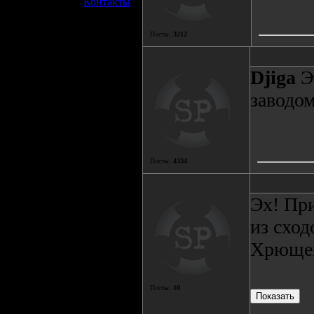
»
Контакты
Посты:
3212
Djiga
Эт
заводом
Посты:
4334
Эх! Пр
из сход
Хрющенк
Посты:
10