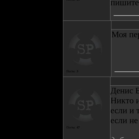
пишите
Моя пе
Посты:
3
Денис В
Никто и
если и 
если не
Посты:
47