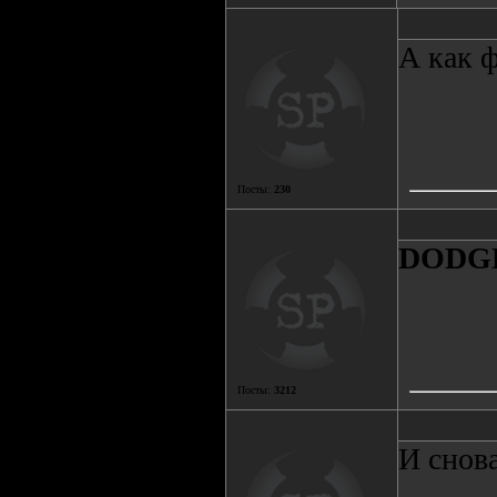
А как 
Посты:
230
DODG
Посты:
3212
И снова