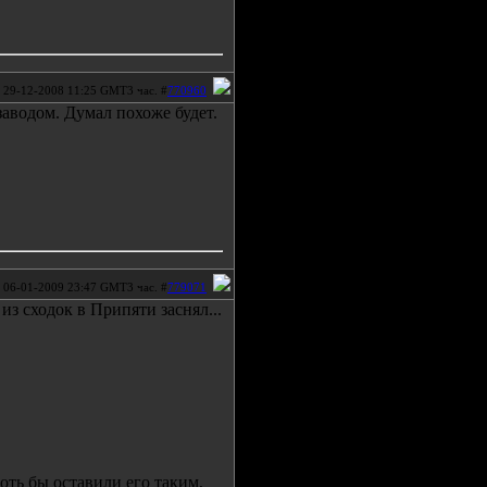
29-12-2008 11:25 GMT3 час. #
770960
заводом. Думал похоже будет.
06-01-2009 23:47 GMT3 час. #
779071
з сходок в Припяти заснял...
оть бы оставили его таким,