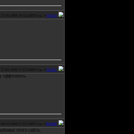
27-01-2009 16:53 GMT3 час. #
795342
27-01-2009 17:13 GMT3 час. #
795362
ду оффтопить.
04-02-2009 17:55 GMT3 час. #
801886
ьбомах этого сайта,