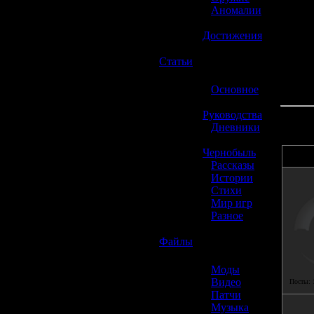
»
Аномалии
»
Достижения
☢️
Статьи
»
Основное
»
Руководства
»
Дневники
»
Чернобыль
»
Рассказы
»
Истории
»
Стихи
»
Мир игр
»
Разное
☢️
Файлы
»
Моды
»
Видео
Посты:
»
Патчи
»
Музыка