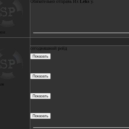
Обязательно отправь Их
Leks
`у.
3212
сегодняшний рейд
638