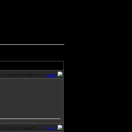
17-12-2008 10:32 GMT3 час. #
762905
27-12-2008 13:26 GMT3 час. #
769329