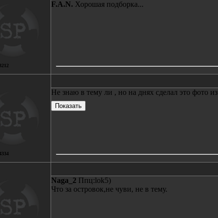
F.A.N.
Хорошая подборка...
3212
Не знаю в тему ли , но на днях сделал это фото из
4334
Naga_2
Ппц:lok5)
Что за островок,не чуви, не в тему.