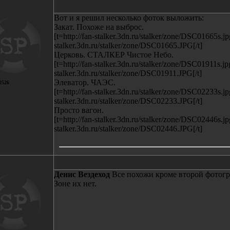
Вот и я решил несколько фоток выложить:
Закат. Похоже на выброс.
[t=http://fan-stalker.3dn.ru/stalker/zone/DSC01665s.jpg
stalker.3dn.ru/stalker/zone/DSC01665.JPG[/t]
Церковь. СТАЛКЕР Чистое Небо.
[t=http://fan-stalker.3dn.ru/stalker/zone/DSC01911s.jpg
stalker.3dn.ru/stalker/zone/DSC01911.JPG[/t]
Элеватор. ЧАЭС.
2526
[t=http://fan-stalker.3dn.ru/stalker/zone/DSC02233s.jpg
stalker.3dn.ru/stalker/zone/DSC02233.JPG[/t]
Просто вагон.
[t=http://fan-stalker.3dn.ru/stalker/zone/DSC02446s.jpg
stalker.3dn.ru/stalker/zone/DSC02446.JPG[/t]
Денис Вездеход
Все похожи кроме второй фотогр
Зоне их нет.