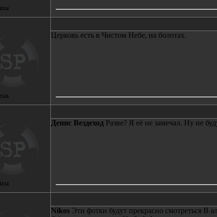
4334
Церковь есть в Чистом Небе, на болотах.
2526
Денис Вездеход
Разве? Я её не замечал. Ну не бу
4334
Nikos
Эти фотки будут прекрасно смотреться В ал