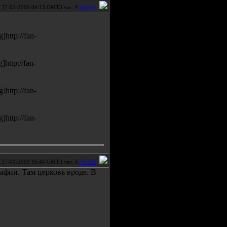
27-01-2009 04:15 GMT3 час. #
795074
]http://fan-
]http://fan-
]http://fan-
]http://fan-
27-01-2009 16:46 GMT3 час. #
795336
афии. Там церковь вроде. В