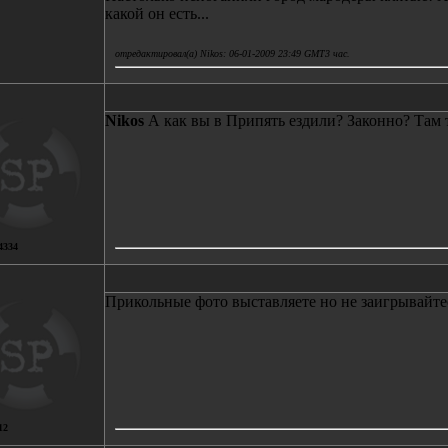
какой он есть...
отредактировал(а) Nikos: 06-01-2009 23:49 GMT3 час.
Nikos
А как вы в Припять ездили? Законно? Там т
4334
Прикольные фото выставляете но не заигрывайтесь
12