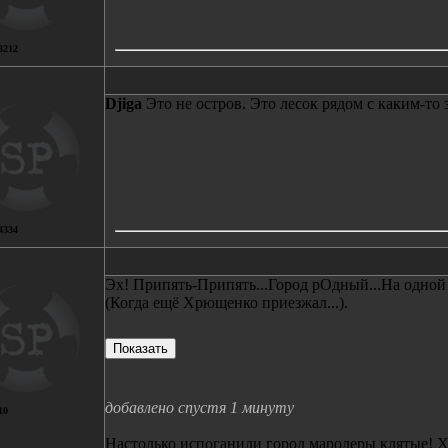
3212
Djiga
Это не остров. Это лесок рядом с каким-то 
4334
Эх! Припять-Припять...Город рОдный...На одной и
(Когда ещё Хрющенко приезжал...).
добавлено спустя 1 минуту
10
Настолько испоганили город мародеры клятые! Х