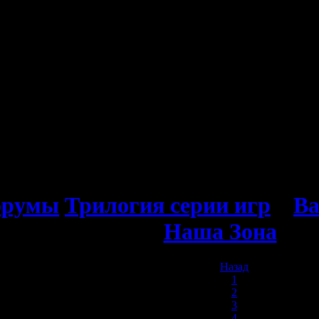
орумы
Трилогия серии игр
»
Ва
Наша Зона
Назад
1
2
3
4