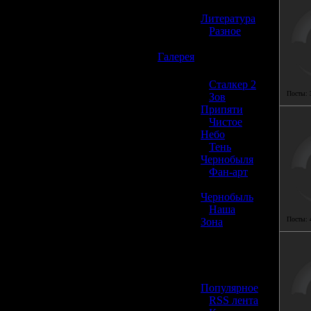
»
Литература
»
Разное
☢️
Галерея
»
Сталкер 2
Посты:
»
Зов
Припяти
»
Чистое
Небо
»
Тень
Чернобыля
»
Фан-арт
»
Чернобыль
»
Наша
Посты:
Зона
☢️ Разное
»
Популярное
»
RSS лента