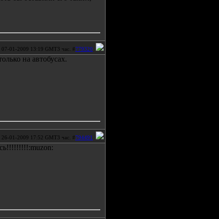
07-01-2009 13:19 GMT3 час. #
779320
олько на автобусах.
26-01-2009 17:52 GMT3 час. #
794491
!!!!!!!!!:muzon: