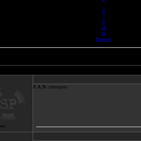
5
6
7
8
10
16
Вперёд
Автор
Сообщение
F.A.N.
шикарно
1047