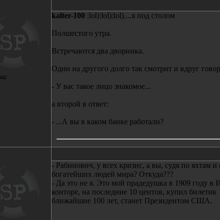
kalter-100
:lol):lol):lol)....я под столом
Полшестого утра.
Встречаются два дворника.
Один на другого долго так смотрит и вдруг говор
842
- У вас такое лицо знакомое...
а второй в ответ:
- ...А вы в каком банке работали?
- Рабинович, у всех кризис, а вы, судя по яхтам и
богатейших людей мира? Откуда???
- Да это не я. Это мой прадедушка в 1909 году в
конторе, на последние 10 центов, купил билетик 
ближайшие 100 лет, станет Президентом США.