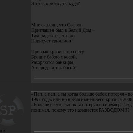
Эй ты, кризис, ты куда?
Мне сказали, что Сафрон
Приглашен был в Белый Дом –
Там надеются, что он
Нарисует триллион!
Призрак кризиса по свету
Бродит бабою с косой,
Разоряются банкиры,
А народ - и так босой!
- Пап, а пап, а ты когда больше бабок потерял - 
1997 года, или во время нынешнего кризиса 2008
- Больше всего, сынок, я потерял во время развод
понимал, почему это называется РАЗВОДОМ!!?
1610