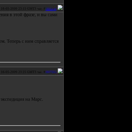
16-05-2009 23:15 GMT3 час. #
905554
ения в этой фразе, и вы сами
м. Теперь с ним справляется
16-05-2009 23:25 GMT3 час. #
905566
 экспедиция на Марс.