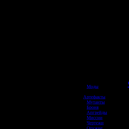
☢️ S.T.A.L.K.E.R. 2
»
Моды
»
Артефакты
»
Мутанты
»
Броня
»
Апгрейды
»
Миссии
»
Чертежи
»
Оружие