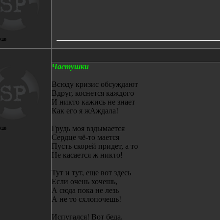
240
Частушки
Всюду кризис обсуждают
Вдруг, коснется каждого
И никто кажись не знает
Как его я жАждала!
Грудь моя вздымается
240
Сердце чё-то мается
Пусть скорей придет, а то
Не касается ж никто!
Тут и тут, еще вот здесь
Если очень хочешь,
А сюда пока не лезь
А не то схлопочешь!
Испугался! Вот беда,