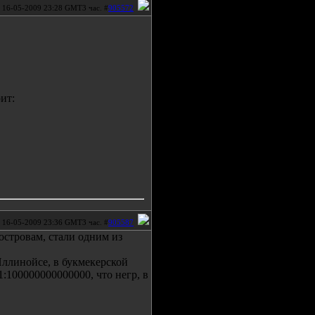
16-05-2009 23:28 GMT3 час. #
905572
ит:
16-05-2009 23:36 GMT3 час. #
905587
 островам, стали одним из
 Иллинойсе, в букмекерской
1:100000000000000, что негр, в