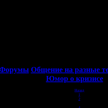
Форумы
Общение на разные т
Юмор о кризисе
Назад
1
2
3
4