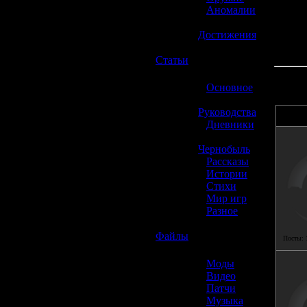
»
Аномалии
»
Достижения
☢️
Статьи
»
Основное
»
Руководства
»
Дневники
»
Чернобыль
»
Рассказы
»
Истории
»
Стихи
»
Мир игр
»
Разное
☢️
Файлы
Посты:
»
Моды
»
Видео
»
Патчи
»
Музыка