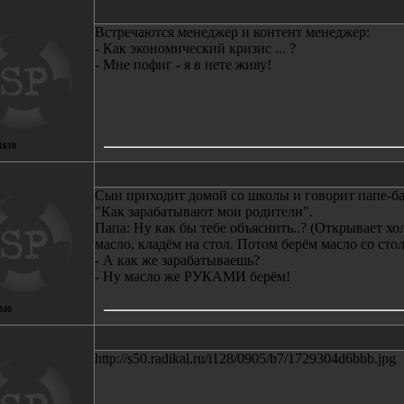
Встречаются менеджер и контент менеджер:
- Как экономический кризис ... ?
- Мне пофиг - я в нете живу!
1610
Сын приходит домой со школы и говорит папе-ба
"Как зарабатывают мои родители".
Папа: Ну как бы тебе объяснить..? (Открывает х
масло, кладём на стол. Потом берём масло со сто
- А как же зарабатываешь?
- Ну масло же РУКАМИ берём!
240
http://s50.radikal.ru/i128/0905/b7/1729304d6bbb.jpg