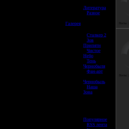
»
Литература
»
Разное
☢️
Галерея
Посты:
»
Сталкер 2
»
Зов
Припяти
»
Чистое
Небо
»
Тень
Чернобыля
»
Фан-арт
Посты:
»
Чернобыль
»
Наша
Зона
☢️ Разное
»
Популярное
»
RSS лента