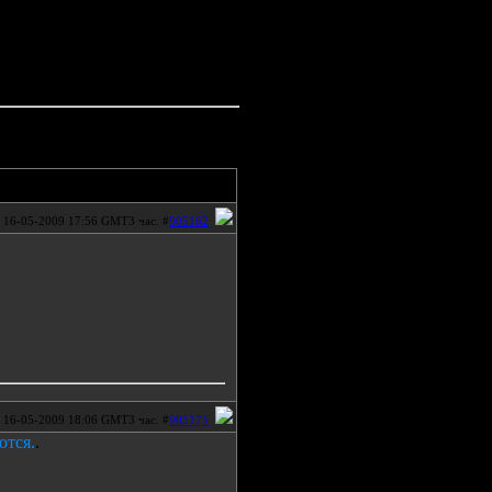
16-05-2009 17:56 GMT3 час. #
905162
16-05-2009 18:06 GMT3 час. #
905175
ются.
.