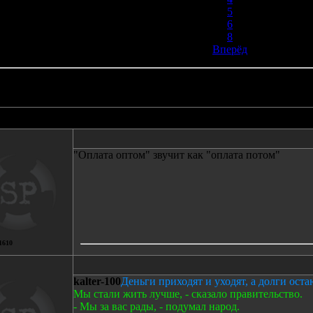
5
6
8
Вперёд
Автор
Сообщение
"Оплата оптом" звучит как "оплата потом"
1610
kalter-100
Деньги приходят и уходят, а долги оста
Мы стали жить лучше, - сказало правительство.
- Мы за вас рады, - подумал народ.