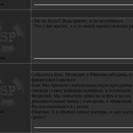
240
- Ты че, Вась!? Ведь кризис, а ты веселишься.
- Это у вас кризис, а я со своим кризисом вчера ра
1610
Собрались Буш, Медведев и Ющенко обсудить, кто
финансового кризиса:
Буш: Мы приняли стабилизационную программу 
снизили ставку рефинансирования, и пообещали н
Медведев: Мы повысили цены на нефть и на газ
дополнительные бабки с олигархов, и объяснили н
Россия поднимается с колен.
Ющенко: А я объявил новые выборы, и наш наро
240
гребет!