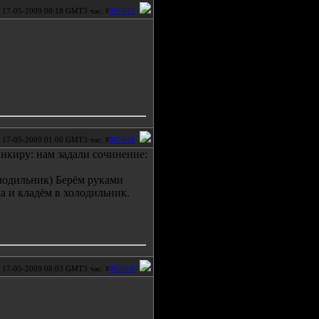
17-05-2009 00:18 GMT3 час. #
905625
17-05-2009 01:00 GMT3 час. #
905639
нкиру: нам задали сочинение:
олодильник) Берём руками
ла и кладём в холодильник.
17-05-2009 08:03 GMT3 час. #
905698