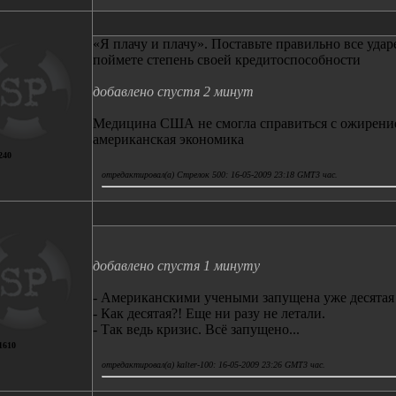
«Я плачу и плачу». Поставьте правильно все удар
поймете степень своей кредитоспособности
добавлено спустя 2 минут
Медицина США не смогла справиться с ожирение
американская экономика
240
отредактировал(а) Стрелок 500: 16-05-2009 23:18 GMT3 час.
добавлено спустя 1 минуту
- Американскими учеными запущена уже десятая
- Как десятая?! Еще ни разу не летали.
- Так ведь кризис. Всё запущено...
1610
отредактировал(а) kalter-100: 16-05-2009 23:26 GMT3 час.