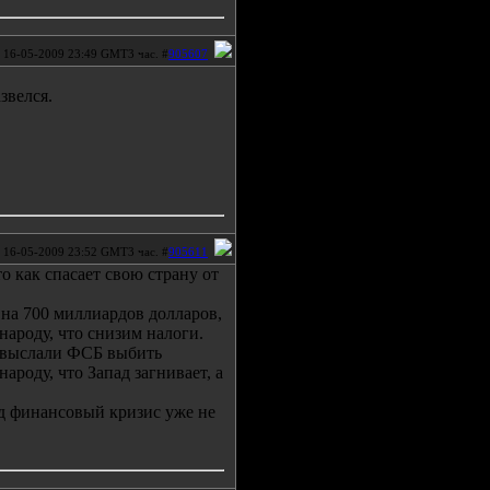
16-05-2009 23:49 GMT3 час. #
905607
звелся.
16-05-2009 23:52 GMT3 час. #
905611
 как спасает свою страну от
на 700 миллиардов долларов,
ароду, что снизим налоги.
, выслали ФСБ выбить
ароду, что Запад загнивает, а
д финансовый кризис уже не