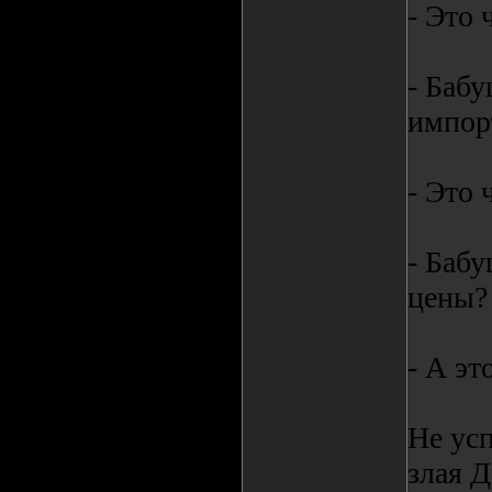
- Это 
- Бабу
импор
- Это 
- Бабу
цены?
- А эт
Не усп
злая Д