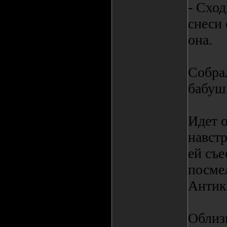
- Сход
снеси 
она.
Собра
бабушк
Идет 
навстр
ей съе
посмел
Антик
Облиз