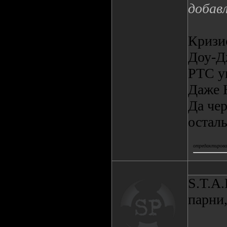
добав
Криз
Доу-Д
РТС 
Даже 
Да чер
осталь
отредактировал
S.T.A.
парни,