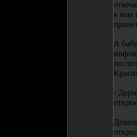
отвеча
к вам
прине
А баб
инфля
постел
Красн
- Дерн
открое
Деваль
открыл