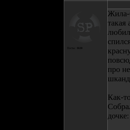
Жила-
такая 
любила
спилс
красну
Посты:
1610
повсюд
про н
шканд
Как-то
Собра
дочке: