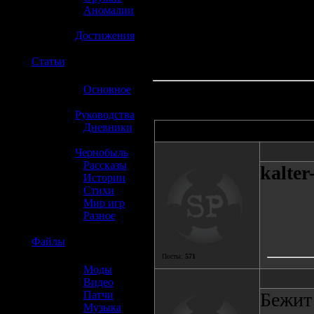
»
Аномалии
»
Достижения
☢️
Статьи
»
Основное
»
Руководства
»
Дневники
Автор
»
Чернобыль
»
Рассказы
kalter
»
Истории
»
Стихи
»
Мир игр
»
Разное
☢️
Файлы
Посты:
571
»
Моды
»
Видео
»
Патчи
Бежит
»
Музыка