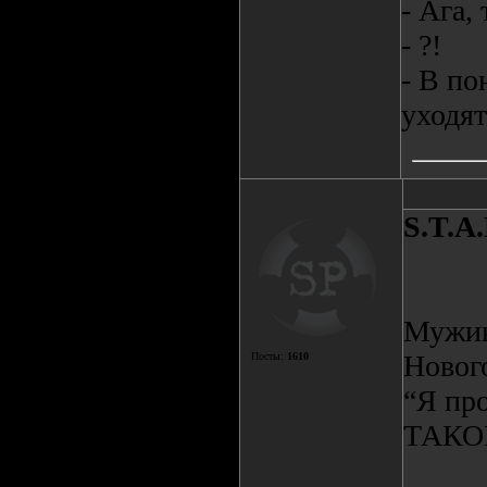
- Ага,
- ?!
- В по
уходя
S.T.A.
Мужик
Нового
Посты:
1610
“Я пр
ТАКО