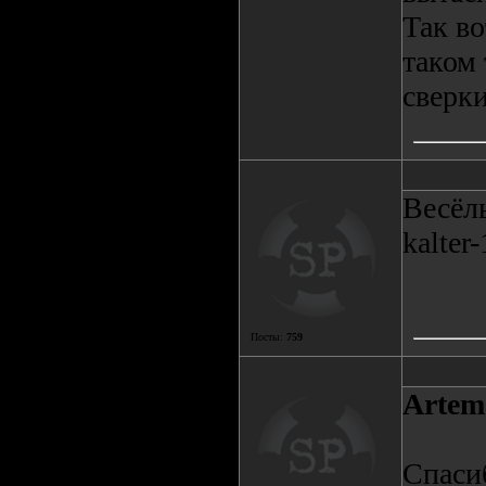
Так во
таком 
сверки
Весёл
kalter-
Посты:
759
Artem
Спасиб