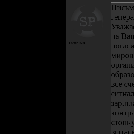
Письм
генер
Уважа
на Ва
погаси
Посты:
1610
миров
орган
образ
все сч
сигнал
зар.пл
контра
стопк
вытас