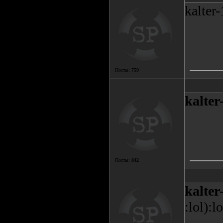
kalter
Посты:
759
kalter
Посты:
842
kalter
:lol):lo