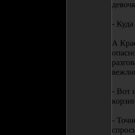
девочк
- Куд
А Крас
опасн
разгов
вежлив
- Вот
корзин
- Точ
спрос