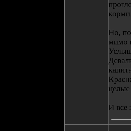
прогло
корми
Но, по
мимо 
Услыш
Девал
капит
Красна
целые
И все 