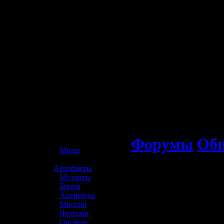
☢️ S.T.A.L.K.E.R. 2
Форумы
Общ
»
Моды
»
Артефакты
»
Мутанты
»
Броня
»
Апгрейды
»
Миссии
»
Чертежи
»
Оружие