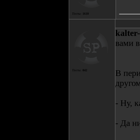
Посты:
1610
kalter
вами в
В пери
Посты:
842
другом
- Ну, 
- Да н