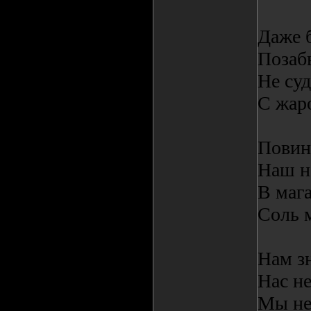
Даже 
Позаб
Не суд
С жаро
Повин
Наш на
В мага
Соль 
Нам зн
Нас не
Мы не