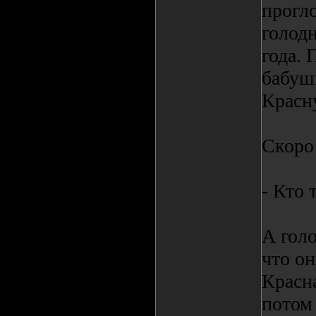
прогло
голодн
года. 
бабуш
Красн
Скоро 
- Кто 
А гол
что о
Красн
потом 