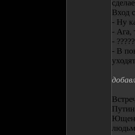
сдела
Вход 
- Ну к
- Ага,
- ?????
- В по
уходят.
добав
Встре
Путин:
Ющенко
людьм