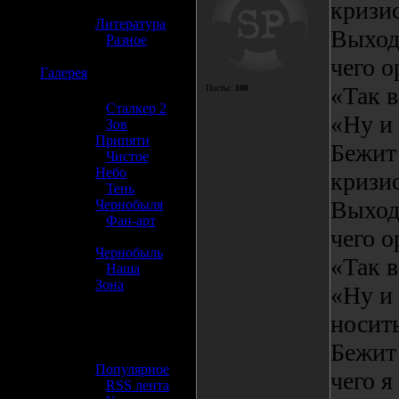
кризис
»
Литература
Выход
»
Разное
чего 
☢️
Галерея
«Так в
Посты:
100
»
Сталкер 2
«Ну и 
»
Зов
Припяти
Бежит
»
Чистое
Небо
кризис
»
Тень
Выходи
Чернобыля
»
Фан-арт
чего 
»
Чернобыль
«Так в
»
Наша
Зона
«Ну и 
☢️ Разное
носит
Бежит
»
Популярное
чего я
»
RSS лента