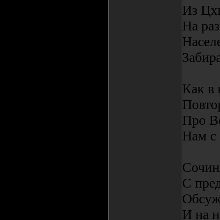
Из Цх
На раз
Насел
Забира
Как в 
Повтор
Про В
Нам с
Сочин
С пре
Обсуж
И на 