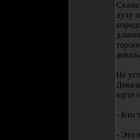
Сказа
духу 
корид
длинн
торопя
деваль
Не усп
Девал
юрте и
- Кто 
- Это 