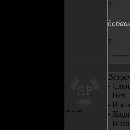
2.
добав
3.
отредактировал
Встре
- Слы
- Нет.
- И я 
- Ходя
Посты:
100
- И м