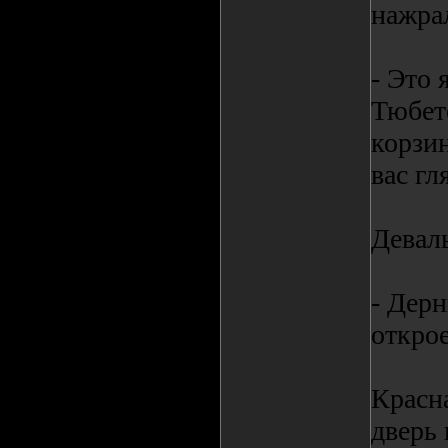
нажра
- Это 
Тюбет
корзин
вас гл
Девал
- Дерн
открое
Красна
дверь 