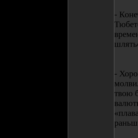
- Коне
Тюбете
време
шлять
- Хоро
молвил
твою 
валют
«плав
раньш