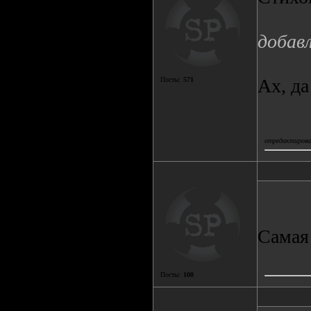
добав
Ах, д
Посты:
571
отредактировал
Самая
Посты:
100