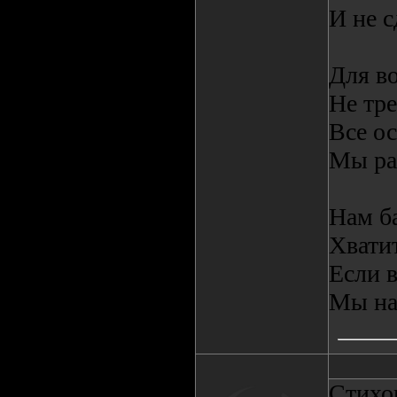
И не с
Для в
Не тре
Все ос
Мы ра
Нам ба
Хвати
Если в
Мы на
Стихоп