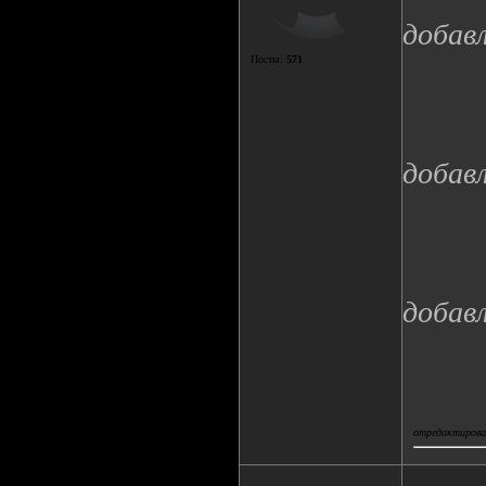
добав
Посты:
571
добав
добав
отредактировал