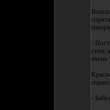
Вошла
спрят
говори
- Пост
стол, 
очень 
Красн
спраш
- Бабу