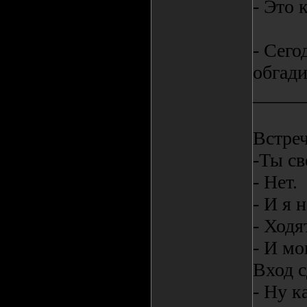
- Это 
- Сего
обгади
_____
Встреч
-Ты с
- Нет.
- И я 
- Ходя
- И мо
Вход с
- Ну к