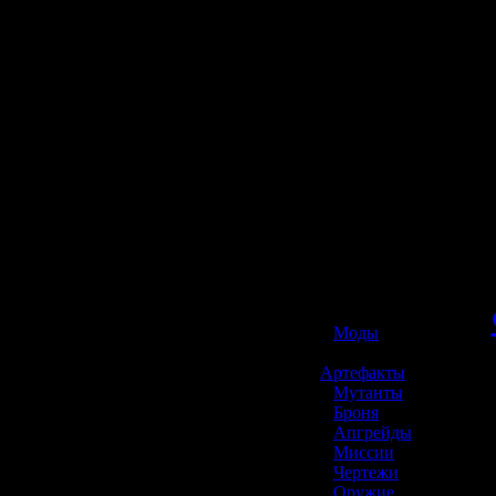
☢️ S.T.A.L.K.E.R. 2
»
Моды
»
Артефакты
»
Мутанты
»
Броня
»
Апгрейды
»
Миссии
»
Чертежи
»
Оружие