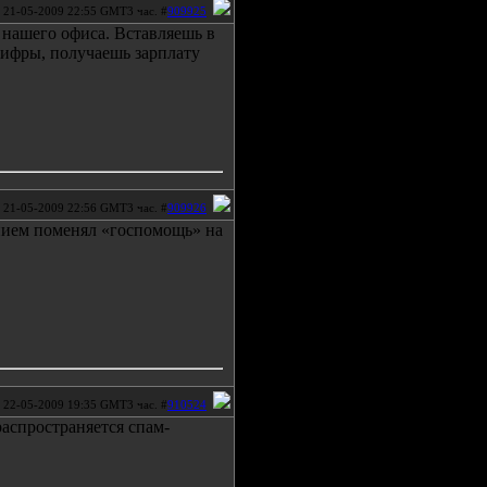
21-05-2009 22:55 GMT3 час. #
909925
нашего офиса. Вставляешь в
цифры, получаешь зарплату
21-05-2009 22:56 GMT3 час. #
909926
ием поменял «госпомощь» на
22-05-2009 19:35 GMT3 час. #
910524
распространяется спам-