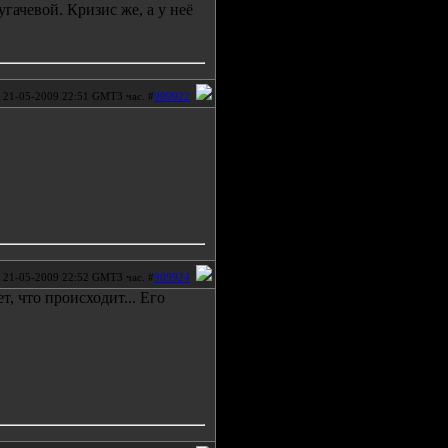
гачевой. Кризис же, а у неё
21-05-2009 22:51 GMT3 час. #
909922
21-05-2009 22:52 GMT3 час. #
909924
т, что происходит... Его