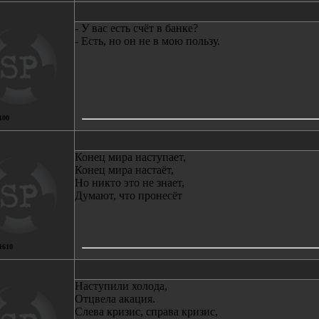
- У вас есть счёт в банке?
- Есть, но он не в мою пользу.
100
Конец мира наступает,
Конец мира настаёт,
Но никто это не знает,
Думают, что пронесёт
1610
Наступили холода,
Отцвела акация.
Слева кризис, справа кризис,