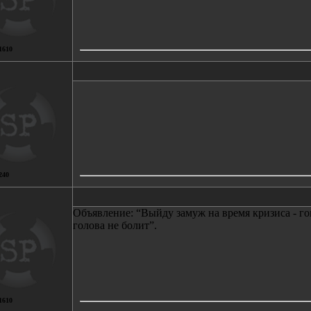
1610
240
Объявление: “Выйду замуж на время кризиса - го
голова не болит”.
1610