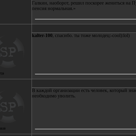
Галкин, наоборот, решил поскорее жениться на Пу
пенсия нормальная.»
kalter-100
, спасибо. ты тоже молодец:-cool):lol)
759
В каждой организации есть человек, который знае
необходимо уволить.
1610