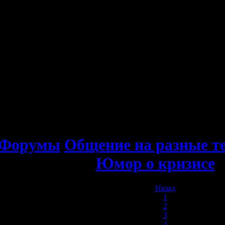
Форумы
Общение на разные т
Юмор о кризисе
Назад
1
2
3
4