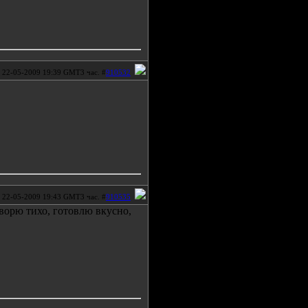
22-05-2009 19:39 GMT3 час. #
910532
22-05-2009 19:43 GMT3 час. #
910535
ворю тихо, готовлю вкусно,