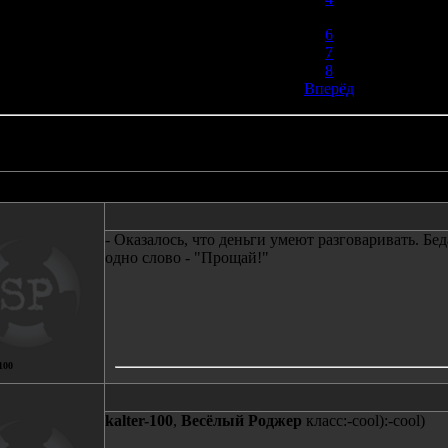
5
6
7
8
Вперёд
Автор
Сообщение
- Оказалось, что деньги умеют разговаривать. Бед
одно слово - "Прощай!"
100
kalter-100
,
Весёлый Роджер
класс:-cool):-cool)