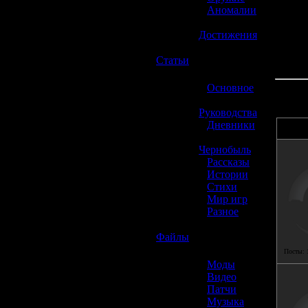
»
Аномалии
»
Достижения
☢️
Статьи
»
Основное
»
Руководства
»
Дневники
»
Чернобыль
»
Рассказы
»
Истории
»
Стихи
»
Мир игр
»
Разное
☢️
Файлы
Посты:
»
Моды
»
Видео
»
Патчи
»
Музыка