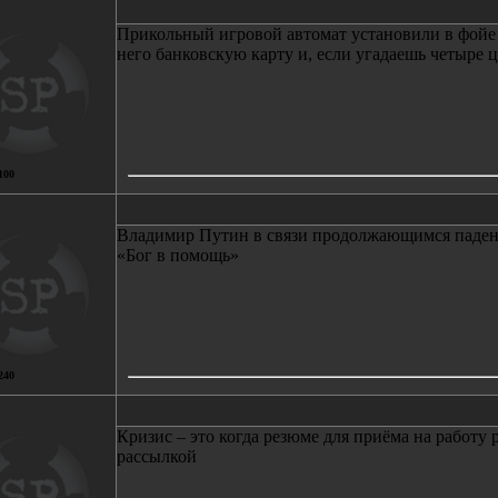
Прикольный игровой автомат установили в фойе 
него банковскую карту и, если угадаешь четыре 
100
Владимир Путин в связи продолжающимся паден
«Бог в помощь»
240
Кризис – это когда резюме для приёма на работу 
рассылкой