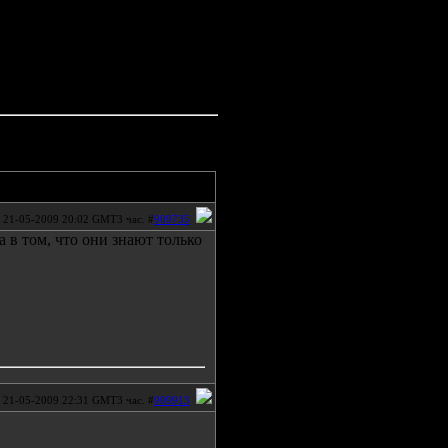
21-05-2009 20:02 GMT3 час. #
909735
а в том, что они знают только
21-05-2009 22:31 GMT3 час. #
909913