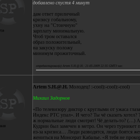
добавлено спустя 4 минут
дам ответ приличный
кризису гобальному,
ухну на "Стоичную"
зарплату минимальную.
759
Чтоб тром оставался
образ положительный,
на закуску положу
минимум прожиточный.
отредактировал(а) Artem S.H.@.H.: 21-05-2009 22:35 GMT3 час.
Artem S.H.@.H.
Молодец! :-cool):-cool):-cool)
Михаил Задорнов
«По телевизору диктор с круглыми от ужаса глаза
Индекс РТС упал». И чего? Ты чё сказать хотел? Т
ж нормальные люди смотрят! Чё делать-то? (…) 
Кудрин был замечен в метро. Он через турникет
1610
из-за кризиса… Люди разводятся, люди боятся ж
жениться на Монсерат Кабалье. «Я тебя не проко