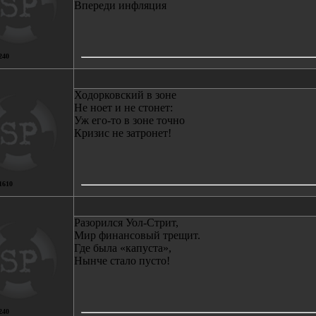
Впереди инфляция
240
Ходорковский в зоне
Не ноет и не стонет:
Уж его-то в зоне точно
Кризис не затронет!
1610
Разорился Уол-Стрит,
Мир финансовый трещит.
Где была «капуста»,
Нынче стало пусто!
240