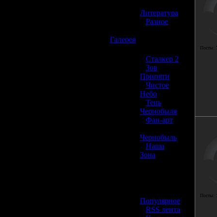
»
Литература
»
Разное
☢️
Галерея
Посты:
»
Сталкер 2
»
Зов
Припяти
»
Чистое
Небо
»
Тень
Чернобыля
»
Фан-арт
»
Чернобыль
»
Наша
Зона
☢️ Разное
»
Посты:
Популярное
»
RSS лента