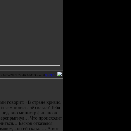
21-05-2009 22:46 GMT3 час. #
909920
ми говорит: «В стране кризис.
ы сам понял - чё сказал? Тебя
А недавно министр финансов
 перепрыгнул… Что происходит
ениться… Басков отказался
рмлю», - он ей сказал… А вот