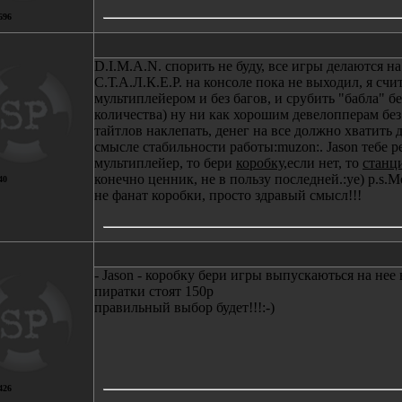
696
D.I.M.A.N. спорить не буду, все игры делаются на
С.Т.А.Л.К.Е.Р. на консоле пока не выходил, я сч
мультиплейером и без багов, и срубить "бабла" бе
количества) ну ни как хорошим девелопперам без
тайтлов наклепать, денег на все должно хватить д
смысле стабильности работы:muzon:. Jason тебе р
мультиплейер, то бери
коробку
,если нет, то
стан
конечно ценник, не в пользу последней.:ye) p.s.
40
не фанат коробки, просто здравый смысл!!!
- Jason - коробку бери игры выпускаються на нее
пиратки стоят 150р
правильный выбор будет!!!:-)
426