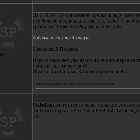
Да X-BOX 360 однозначно лучшая в ряду консоле
игр больше и сидюшки везде есть.:-cool) А вообщ
сравнится. Разве что Play Station One.:lol)
добавлено спустя 4 минут
Оранжевый Полдень
927
Игры с консолей уже давно научились переносит
привыкаешь за пару дней.
Я уже и 4-ый и 5-ый Rezident прошёл на PC.
отредактировал(а) Stalsclient: 05-07-2009 12:00 GMT3 час.
Stalsclient
хватит нести чушь, ни каких эмулятор 
запустить игры с xBox 360 и PS3! ЗЫ: Такое ощуще
10.