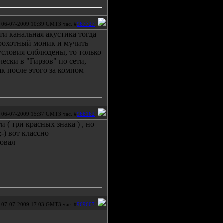
06-07-2009 10:39 GMT3 час. #
967727
ти канальная акустика тогда
крохотный моник и мучить
условия слблюдены, то только
ски в "Гирзов" по сети,
ак после этого за компом
06-07-2009 15:37 GMT3 час. #
968162
 ( три красных знака ) , но
;-) вот классно
совал
07-07-2009 17:03 GMT3 час. #
969607