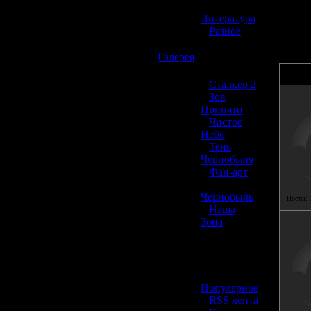
Вы мож
»
314 пр
Литература
»
Разное
☢️
Галерея
»
Сталкер 2
»
Зов
Припяти
»
Чистое
Небо
»
Тень
Чернобыля
»
Фан-арт
»
Чернобыль
Посты:
»
Наша
Зона
☢️ Разное
»
Популярное
»
RSS лента