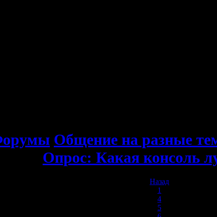
орумы
Общение на разные т
Опрос: Какая консоль 
Назад
1
4
5
6