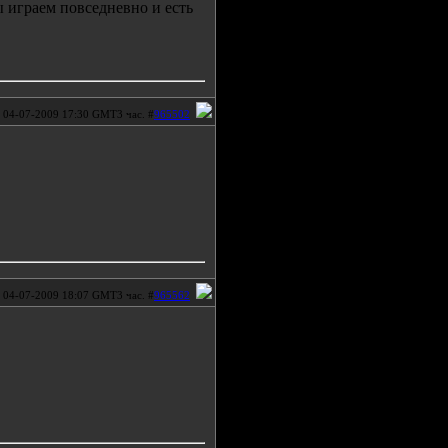
мы играем повседневно и есть
04-07-2009 17:30 GMT3 час. #
965502
04-07-2009 18:07 GMT3 час. #
965562