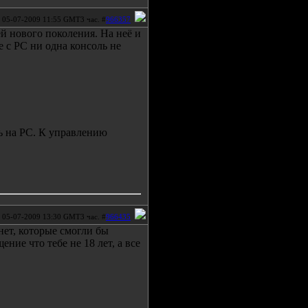
05-07-2009 11:55 GMT3 час. #
966357
й нового поколения. На неё и
е с PC ни одна консоль не
ь на PC. К управлению
05-07-2009 13:30 GMT3 час. #
966435
нет, которые смогли бы
ние что тебе не 18 лет, а все