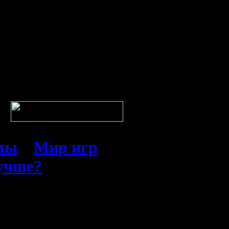
емы
»
Мир игр
лучше?