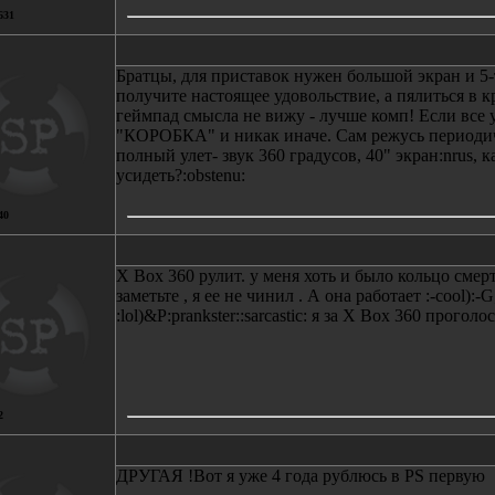
631
Братцы, для приставок нужен большой экран и 5-
получите настоящее удовольствие, а пялиться в 
геймпад смысла не вижу - лучше комп! Если все 
"КОРОБКА" и никак иначе. Сам режусь периодиче
полный улет- звук 360 градусов, 40" экран:nrus, к
усидеть?:obstenu:
40
X Box 360 рулит. у меня хоть и было кольцо смерти
заметьте , я ее не чинил . А она работает :-cool):-G
:lol)&P:prankster::sarcastic: я за X Box 360 проголо
2
ДРУГАЯ !Вот я уже 4 года рублюсь в PS первую