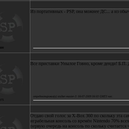
Из портативных - РSР, она можнее ДС... а из об
400
Все приставки Унылое Говно, кроме денди! Б.П.
отредактировал(а) stalker-master-3: 04-07-2009 04:03 GMT3 час.
175
Отдаю свой голос за X-Box 360 по скольку эта са
играбельная консоль со времён Nintendo 70% все
первую очередь на консоль по скольку считается 