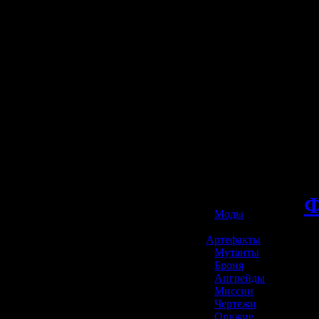
☢️ S.T.A.L.K.E.R. 2
Ф
»
Моды
»
Артефакты
»
Мутанты
»
Броня
»
Апгрейды
»
Миссии
»
Чертежи
»
Оружие