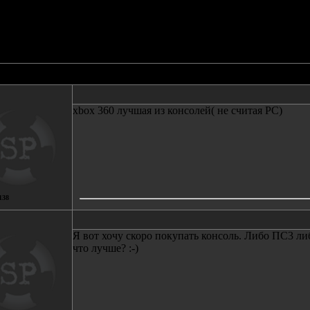
ете проголосовать, кликнув на расположенную выше линию.
оголосовавших с 14-03-2008 11:26
Автор
Сообщение
xbox 360 лучшая из консолей( не считая PC)
138
Я вот хочу скоро покупать консоль. Либо ПС3 ли
что лучше? :-)