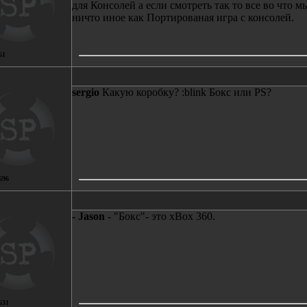
для Консолей а если смотреть так то все во что 
ничто иное как Портированая игра с консолей.
61
sergio
Какую коробку? :blink Бокс или PS?
696
- Jason -
"Бокс"- это xBox 360.
631