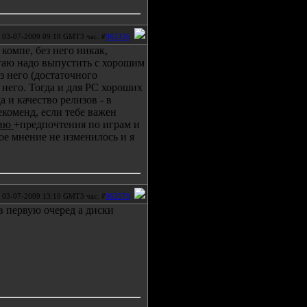
03-07-2009 09:18 GMT3 час. #
963336
 компе, без него никак,
итаю надо выпустить с хорошим
з него (достаточного
 него. Тогда и для РС хороших
а и качество релизов - в
екоменд, если тебе важен
цию
+предпочтения по играм и
Мое мнение не изменилось и я
03-07-2009 13:19 GMT3 час. #
963579
 в первую очеред а диски