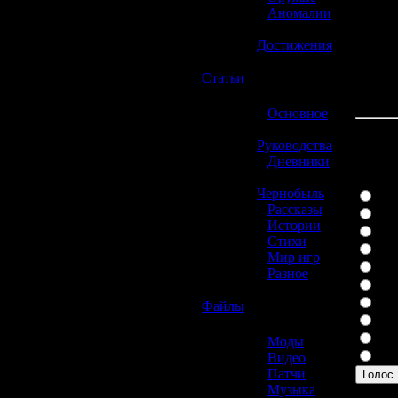
»
Аномалии
»
Достижения
☢️
Статьи
»
Основное
»
Руководства
Какая
»
Дневники
»
Чернобыль
Play
»
Рассказы
Xbo
»
Истории
Wii
»
Стихи
Play
»
Мир игр
Xbo
»
Разное
PSP
Nin
☢️
Файлы
Gam
Gam
»
Моды
Дру
»
Видео
»
Патчи
Голос
»
Музыка