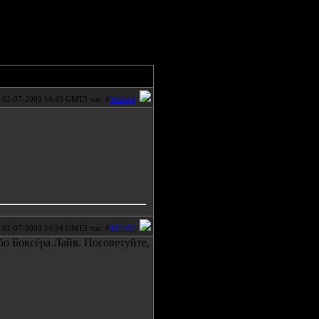
02-07-2009 14:45 GMT3 час. #
962444
02-07-2009 14:54 GMT3 час. #
962452
бо Боксёра Лайв. Посоветуйте,