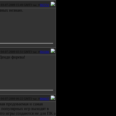
03-07-2009 15:49 GMT3 час. #
963721
ычных незнаю.
04-07-2009 02:51 GMT3 час. #
964586
 Денди форева!
04-07-2009 06:22 GMT3 час. #
964657
мая продоваемая и самая
х популярных игр выходят в
что игры создаются не для ПК а