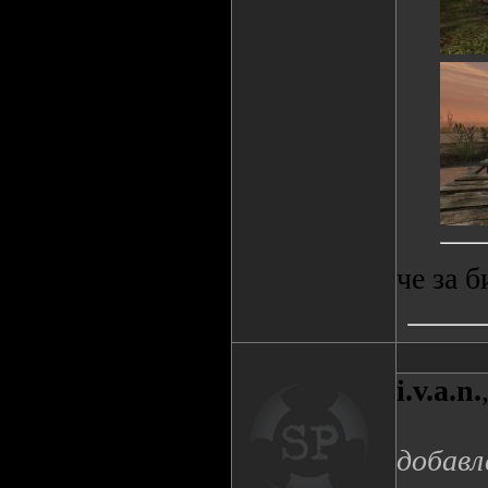
че за 
i.v.a.n.
добавл