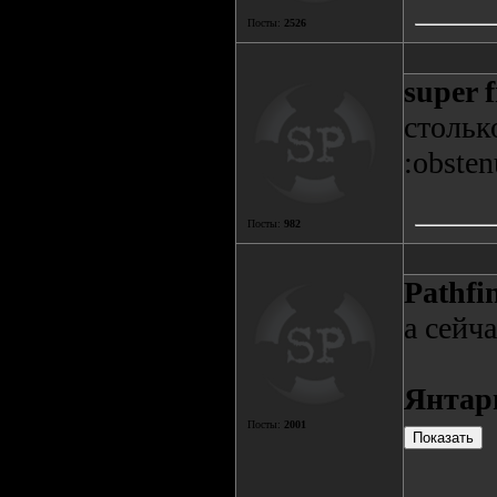
Посты:
2526
super 
стольк
:obsten
Посты:
982
Pathfi
а сейч
Янтар
Посты:
2001