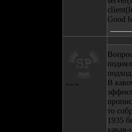
server(
client(
Good lu
Вопрос
поднял
подход
В како
Посты:
94
эффект
пропис
то соб
1935 б
какая-