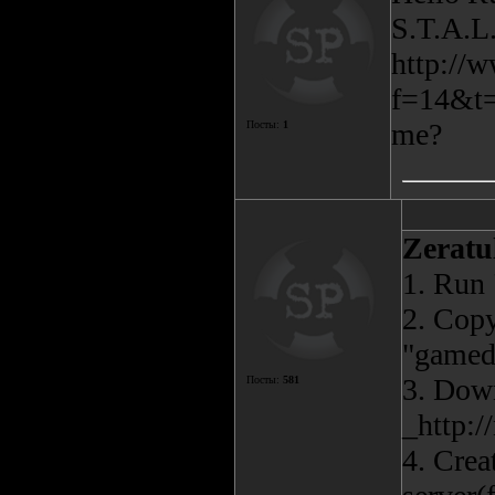
S.T.A.L.
http://
f=14&t=1
me?
Посты:
1
Zerat
1. Run 
2. Copy
"gameda
3. Down
Посты:
581
_http:/
4. Crea