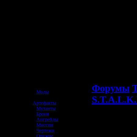
☢️ S.T.A.L.K.E.R. 2
Форумы
Т
»
Моды
S.T.A.L.K.
»
Артефакты
»
Мутанты
»
Броня
»
Апгрейды
»
Миссии
»
Чертежи
»
Оружие