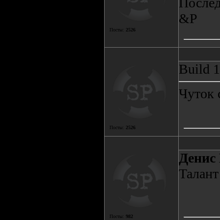
Послед
&P
Посты:
2526
Build 
Чуток 
Посты:
2526
Денис 
Талант 
Посты:
982