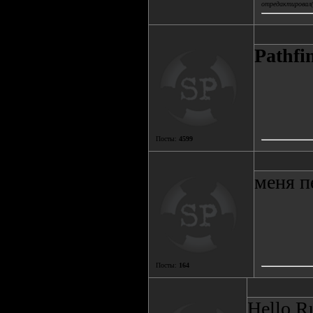
отредактировал(
Pathfi
Посты:
4599
меня п
Посты:
164
Hello R