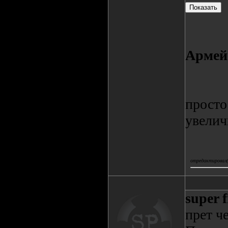
Армей
просто
увелич
отредактировал(а
super 
прет че