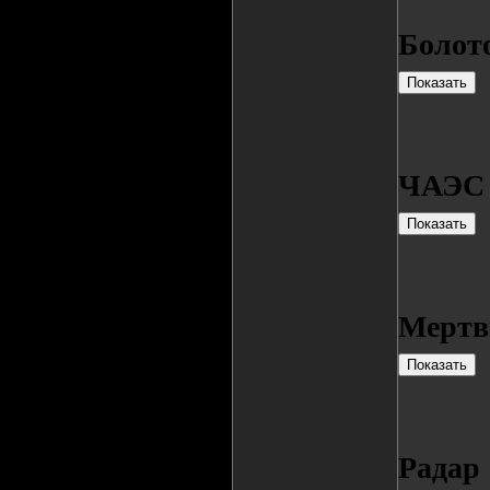
Болот
ЧАЭС
Мертв
Радар