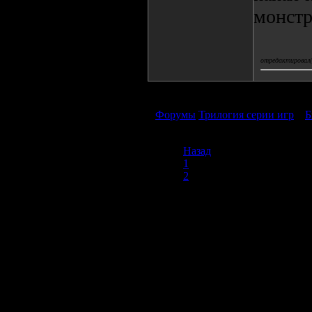
монстр
отредактировал(а
Форумы
Трилогия серии игр
»
Б
Назад
1
2
3
Продолжая пользоваться сайтом, вы соглашаетесь с использован
просмотра посетителям младше 18 лет. Организация GSC 
Использование материалов сайта возможно 