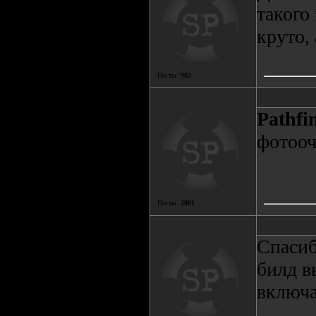
такого
круто,
Посты:
982
Pathfi
фотооче
Посты:
2001
Спасиб
билд в
включат