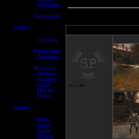
»
Аномалии
»
Достижения
☢️
Статьи
Автор
»
Основное
»
Руководства
»
Дневники
»
Чернобыль
»
Рассказы
»
Истории
»
Стихи
Посты:
498
»
Мир игр
»
Разное
☢️
Файлы
»
Моды
»
Видео
»
Патчи
»
Музыка