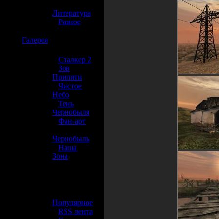
»
Литература
»
Разное
☢️
Галерея
»
Сталкер 2
»
Зов
Припяти
»
Чистое
Небо
»
Тень
Чернобыля
»
Фан-арт
»
Чернобыль
»
Наша
Зона
☢️ Разное
»
Популярное
»
RSS лента