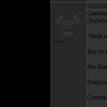
Свежая
(Pathfi
"Мой п
Посты:
982
Когти 
Им боя
Разру
Схватк