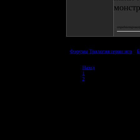
монстр
отредактировал(а
Форумы
Трилогия серии игр
»
Б
Назад
1
2
3
Продолжая пользоваться сайтом, вы соглашаетесь с использован
просмотра посетителям младше 18 лет. Организация GSC 
Использование материалов сайта возможно 