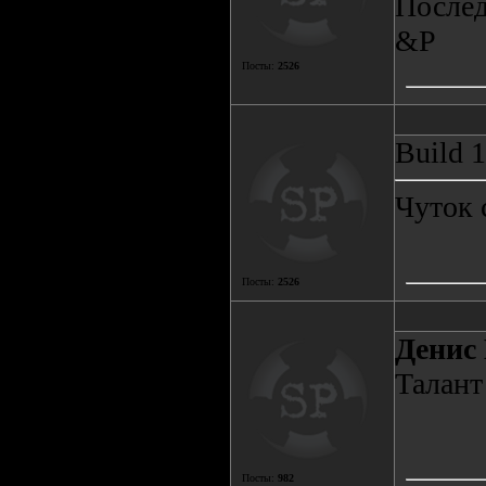
Послед
&P
Посты:
2526
Build 
Чуток 
Посты:
2526
Денис 
Талант 
Посты:
982