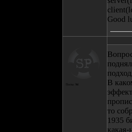
server(
client(
Good lu
Вопрос
поднял
подход
В како
Посты:
94
эффект
пропис
то соб
1935 б
какая-