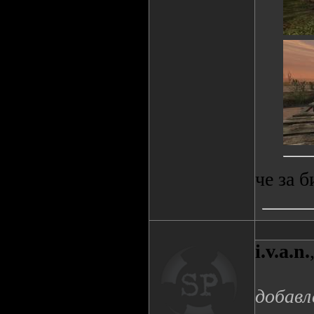
че за 
i.v.a.n.
добавл