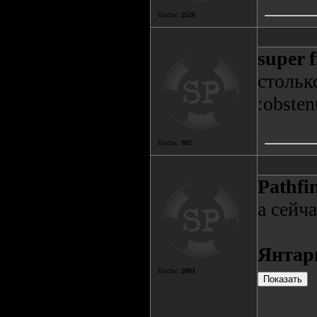
Посты:
2526
super 
стольк
:obsten
Посты:
982
Pathfi
а сейч
Янтар
Посты:
2001