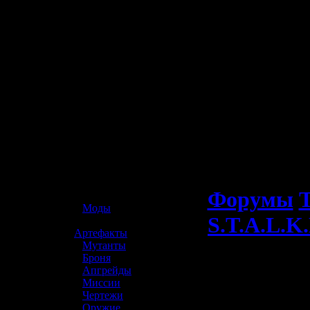
☢️ S.T.A.L.K.E.R. 2
Форумы
Т
»
Моды
S.T.A.L.K.
»
Артефакты
»
Мутанты
»
Броня
»
Апгрейды
»
Миссии
»
Чертежи
»
Оружие