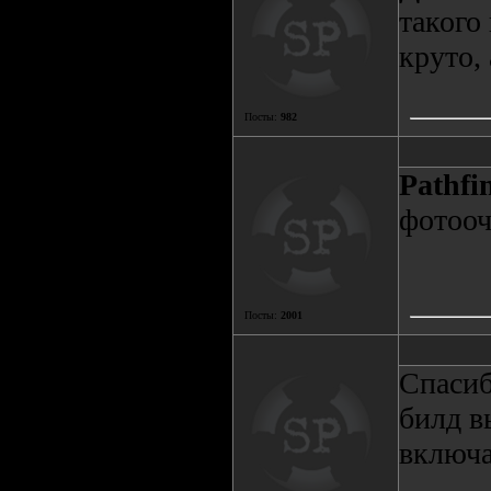
такого
круто,
Посты:
982
Pathfi
фотооче
Посты:
2001
Спасиб
билд в
включат