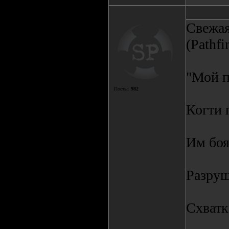
Свежая
(Pathfi
"Мой п
Посты:
982
Когти 
Им боя
Разру
Схватк