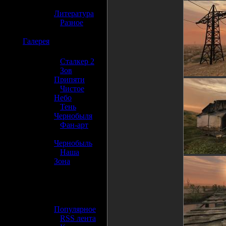
»
Литература
»
Разное
☢️
Галерея
»
Сталкер 2
»
Зов
Припяти
»
Чистое
Небо
»
Тень
Чернобыля
»
Фан-арт
»
Чернобыль
»
Наша
Зона
☢️ Разное
»
Популярное
»
RSS лента