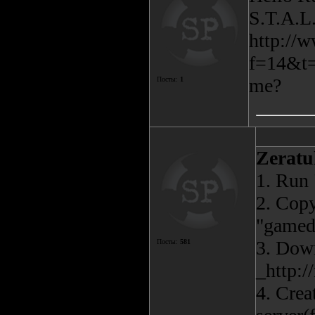
S.T.A.L.
http://
f=14&t=1
me?
Посты:
1
Zerat
1. Run 
2. Copy
"gameda
3. Down
Посты:
581
_http:/
4. Crea