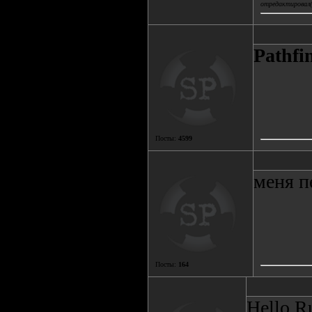
отредактировал(
Pathfi
Посты:
4599
меня п
Посты:
164
Hello R