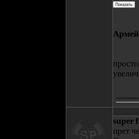
Армей
просто
увелич
отредактировал(а
super 
прет че