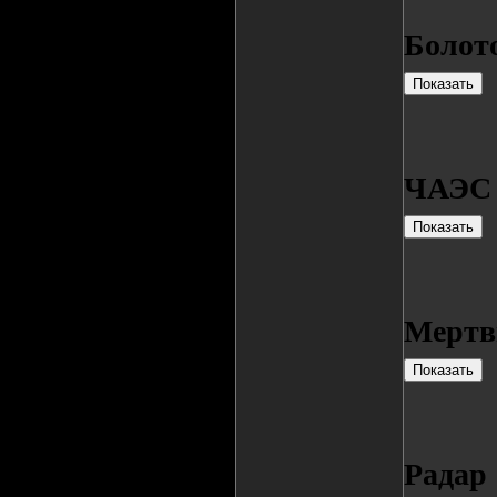
Болот
ЧАЭС
Мертв
Радар