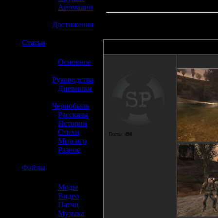
»
Аномалии
»
Достижения
☢️
Статьи
Автор
»
Основное
»
Руководства
»
Дневники
»
Чернобыль
»
Рассказы
»
Истории
»
Стихи
Посты:
498
»
Мир игр
»
Разное
☢️
Файлы
»
Моды
»
Видео
»
Патчи
»
Музыка