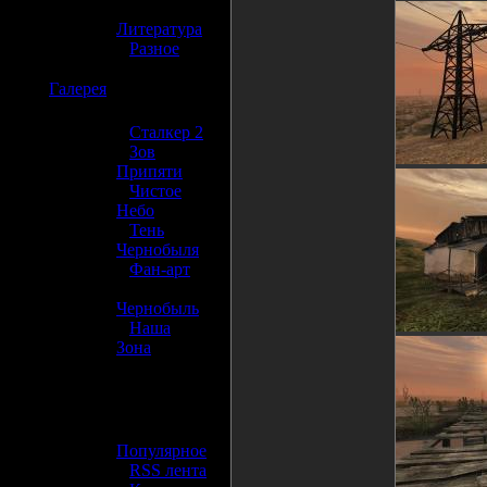
»
Литература
»
Разное
☢️
Галерея
»
Сталкер 2
»
Зов
Припяти
»
Чистое
Небо
»
Тень
Чернобыля
»
Фан-арт
»
Чернобыль
»
Наша
Зона
☢️ Разное
»
Популярное
»
RSS лента