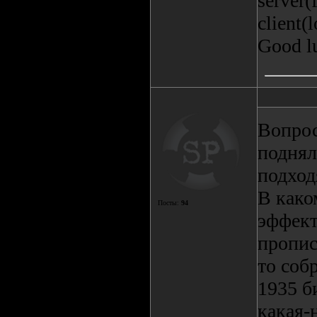
server(
client(
Good lu
Вопрос
поднял
подход
В како
Посты:
94
эффект
пропис
то соб
1935 б
какая-