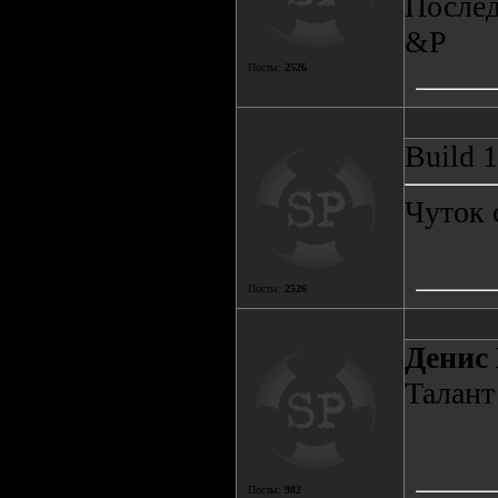
Послед
&P
Посты:
2526
Build 
Чуток 
Посты:
2526
Денис 
Талант 
Посты:
982