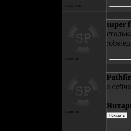
Посты:
2526
super 
стольк
:obsten
Посты:
982
Pathfi
а сейч
Янтар
Посты:
2001