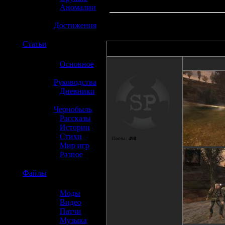
»
Аномалии
»
Достижения
☢️
Статьи
Автор
»
Основное
»
Руководства
»
Дневники
»
Чернобыль
»
Рассказы
»
Истории
»
Стихи
Посты:
498
»
Мир игр
»
Разное
☢️
Файлы
»
Моды
»
Видео
»
Патчи
»
Музыка