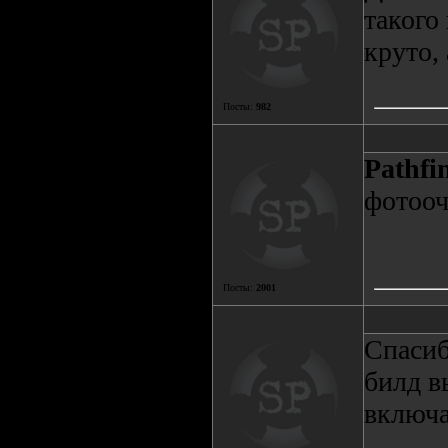
такого
круто,
Посты:
982
Pathfi
фотооче
Посты:
2001
Спасиб
билд в
включат