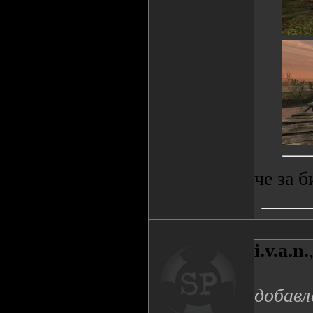
че за 
i.v.a.n.
добавл