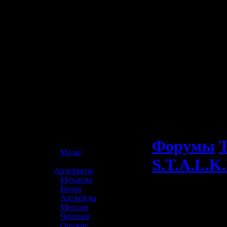
☢️ S.T.A.L.K.E.R. 2
Форумы
Т
»
Моды
S.T.A.L.K.
»
Артефакты
»
Мутанты
»
Броня
»
Апгрейды
»
Миссии
»
Чертежи
»
Оружие