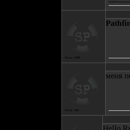
отредактировал(
Pathfi
Посты:
4599
меня п
Посты:
164
Hello R