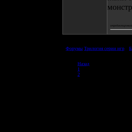
монстр
отредактировал(а
Форумы
Трилогия серии игр
»
Б
Назад
1
2
3
Продолжая пользоваться сайтом, вы соглашаетесь с использован
просмотра посетителям младше 18 лет. Организация GSC 
Использование материалов сайта возможно 