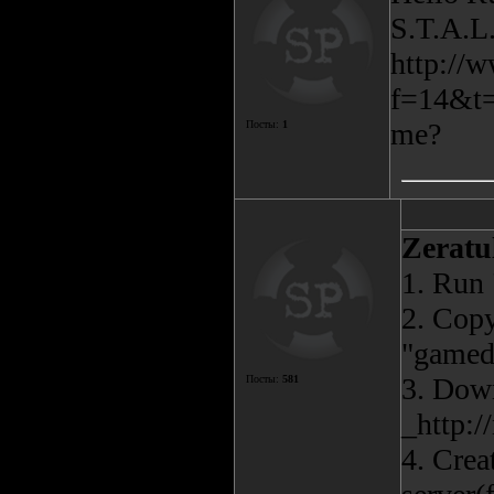
S.T.A.L.
http://
f=14&t=1
me?
Посты:
1
Zerat
1. Run 
2. Copy
"gameda
3. Down
Посты:
581
_http:/
4. Crea