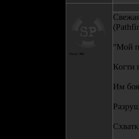
Свежая
(Pathfi
"Мой п
Посты:
982
Когти 
Им боя
Разру
Схватк