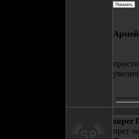
Армей
просто
увелич
отредактировал(а
super 
прет че