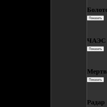
Болот
ЧАЭС
Мертв
Радар