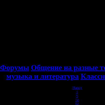
Форумы
Общение на разные 
музыка и литература
Класс
Назад
1
5
10
50