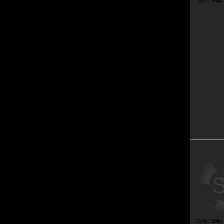
Посты:
2884
Посты:
2884