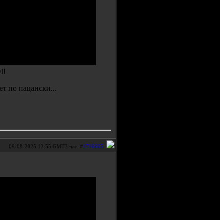
Il
т по пацански...
09-08-2025 12:55 GMT3 час. #
1716665