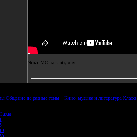
Noize MC на злобу дня
мы
Общение на разные темы
»
Кино, музыка и литература
Класс
Назад
1
5
10
50