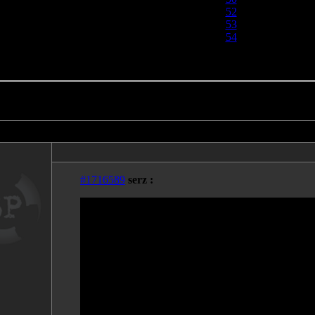
52
53
54
55
втор
Сообщение
#1716589
serz :