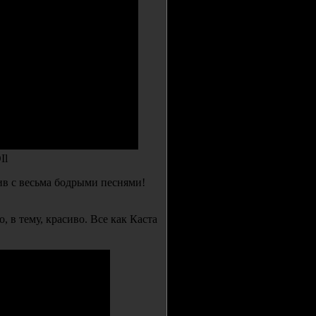
Il
ив с весьма бодрыми песнями!
 в тему, красиво. Все как Каста