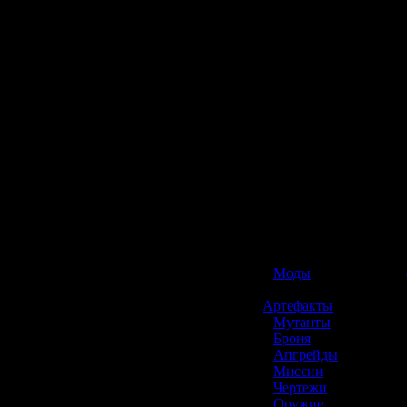
☢️ S.T.A.L.K.E.R. 2
»
Моды
»
Артефакты
»
Мутанты
»
Броня
»
Апгрейды
»
Миссии
»
Чертежи
»
Оружие