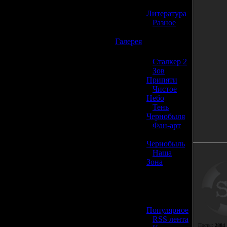
»
Литература
»
Разное
☢️
Галерея
»
Сталкер 2
»
Зов
Припяти
»
Чистое
Небо
»
Тень
Чернобыля
»
Фан-арт
»
Чернобыль
»
Наша
Зона
☢️ Разное
»
Популярное
»
RSS лента
Посты:
2884