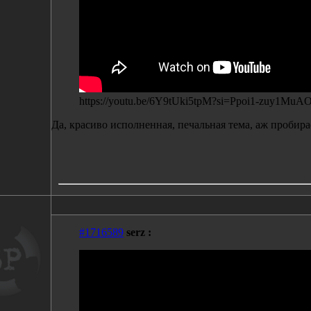
https://youtu.be/6Y9tUki5tpM?si=Ppoi1-zuy1MuAO
Да, красиво исполненная, печальная тема, аж пробирае
#1716589
serz :