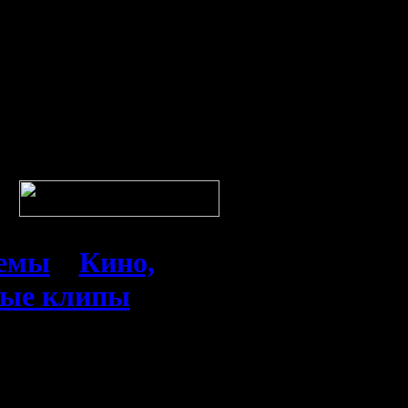
темы
»
Кино,
ные клипы