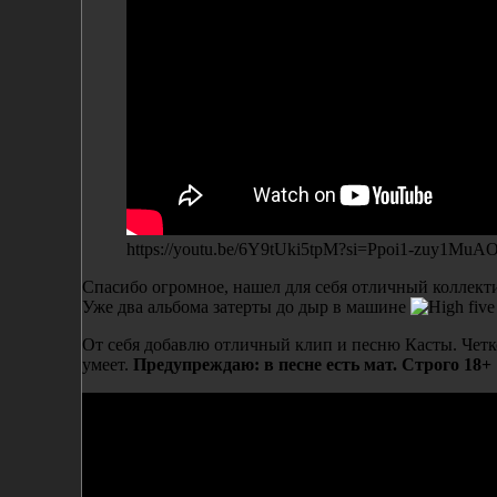
https://youtu.be/6Y9tUki5tpM?si=Ppoi1-zuy1MuAO
Спасибо огромное, нашел для себя отличный коллект
Уже два альбома затерты до дыр в машине
От себя добавлю отличный клип и песню Касты. Четко,
умеет.
Предупреждаю: в песне есть мат. Строго 18+