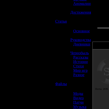
»
Аномалии
»
Достижения
☢️
Статьи
»
Основное
»
Руководства
»
Дневники
А
»
Чернобыль
»
Рассказы
»
Истории
»
Стихи
»
Мир игр
»
Разное
☢️
Файлы
Посты:
2135
»
Моды
»
Видео
»
Патчи
»
Музыка