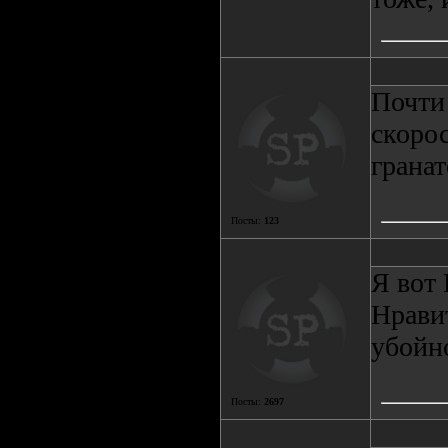
Почти
скоро
гранат
Посты:
123
Я вот
Нравит
убойно
Посты:
2697