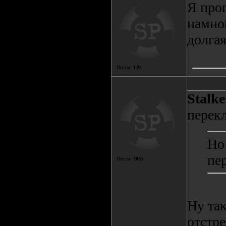
Я про
намно
долгая
Посты:
129
Stalk
перек
Но
пе
Посты:
2855
Ну так
отстр