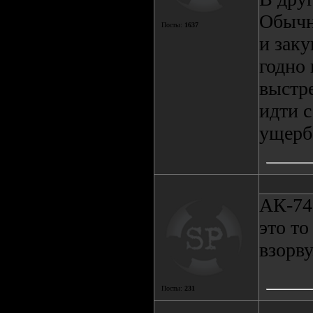
Обычн
Посты:
1637
и заку
годно 
выстре
идти 
ущерб
АК-74
это то
взорву
Посты:
231