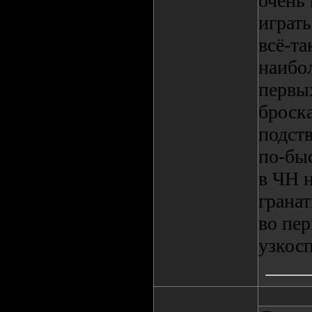
очень
играт
всё-та
наибол
первы
броска
подст
по-быс
в ЧН н
гранат
во пер
узкосп