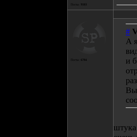
Посты:
9103
#
V
А 
ви
и б
Посты:
6704
от
раз
Вы
coo
штука 