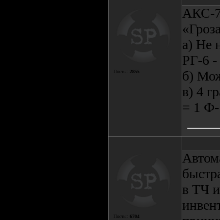
АКС-7
«Гроза
а) Не 
РГ-6 -
б) Мо
Посты:
2855
в) 4 г
= 1 Ф-
Автом
быстр
в ТЧ и
инвент
Посты:
6704