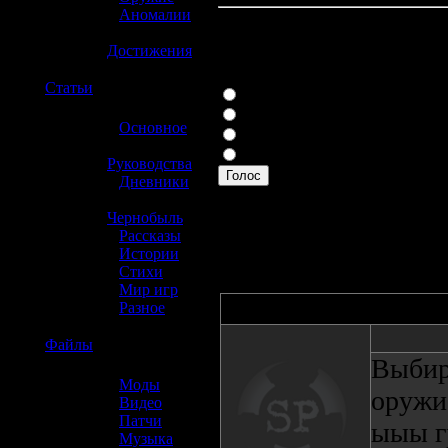
»
Аномалии
»
Достижения
Лучшее оружие (взрыв)
☢️
Статьи
РПГ
Бульдог
»
Основное
Автомат с подствольником
»
Граната
Руководства
Голос
»
Дневники
»
Вы можете проголосовать, клик
Чернобыль
47 проголосовавших с 12-04-2012
»
Рассказы
»
Истории
»
Стихи
»
Мир игр
»
Разное
Автор
☢️
Файлы
Выбир
»
Моды
оружи
»
Видео
»
Патчи
ыыы г
»
Музыка