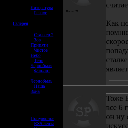
»
счита
Литература
Посты:
77
»
Разное
Как по
☢️
Галерея
помню)
»
Сталкер 2
скорос
»
Зов
Припяти
попада
»
Чистое
Небо
сталке
»
Тень
Чернобыля
являет
»
Фан-арт
»
Чернобыль
»
Наша
Зона
Тоже Б
☢️ Разное
все 6 
»
он ну
Популярное
»
RSS лента
искусс