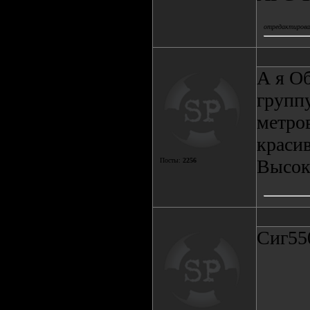
отредактировал
А я О
группу
метров
красив
Высока
Посты:
2256
Сиг55