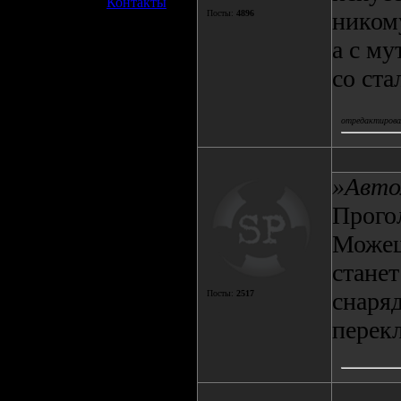
»
Контакты
никому
Посты:
4896
а с му
со ста
отредактировал
»Авто
Прогол
Можеш
станет
снаряд
Посты:
2517
перекл