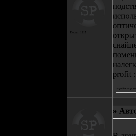
подств
испол
оптиче
открыт
Посты:
1915
снайп
помень
налегк
profit :
отредактировал
» Авт
В дру