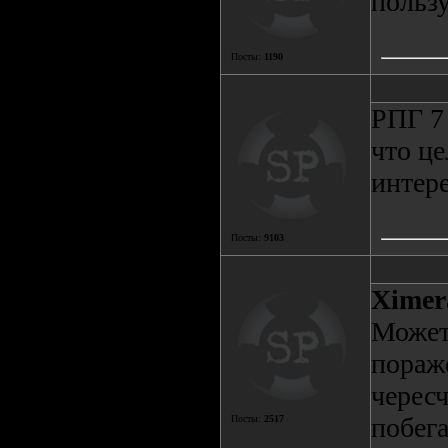
польз
Посты:
1190
РПГ 7
что це
интер
Посты:
9103
Ximer
Может
пораж
чересч
побега
Посты:
2517