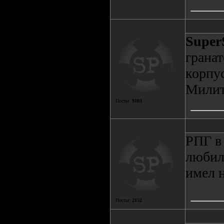
Super
гранат
корпус
Милит
Посты:
9103
РПГ в
любил 
имел н
Посты:
2152