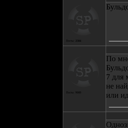
Бульдо
Посты:
2584
По мне
Бульдо
7 для 
не най
или ид
Посты:
9103
Одноз