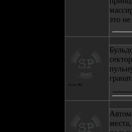
принци
массир
это не
Бульдо
сектор
пульну
гранат
Посты:
892
отредактировал
Автом
места,