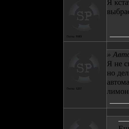
Я кста
выбра
Посты:
9103
» Авт
Я не с
но дел
автома
лимонк
Посты:
1257
Ещ