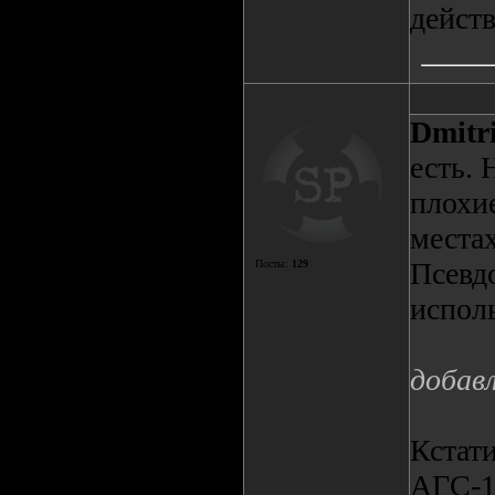
действ
Dmitr
есть. 
плохие
местах
Псевдо
Посты:
129
исполь
добав
Кстати
АГС-1