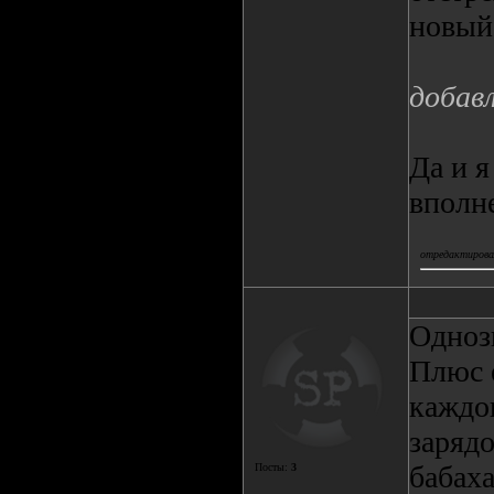
новый
добав
Да и 
вполн
отредактировал
Одноз
Плюс 
каждог
зарядо
бабах
Посты:
3