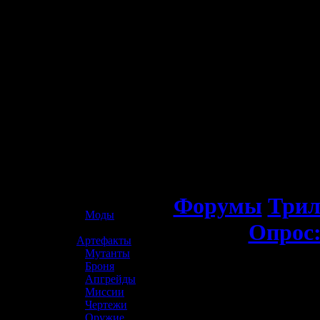
☢️ S.T.A.L.K.E.R. 2
Форумы
Трил
»
Моды
Опрос:
»
Артефакты
»
Мутанты
»
Броня
»
Апгрейды
»
Миссии
»
Чертежи
»
Оружие