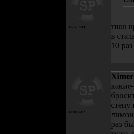
твоя п
Посты:
9103
в стал
10 раз
Ximer
какие-
бросит
стену 
лимонк
Посты:
1257
раз бы
тоже, 