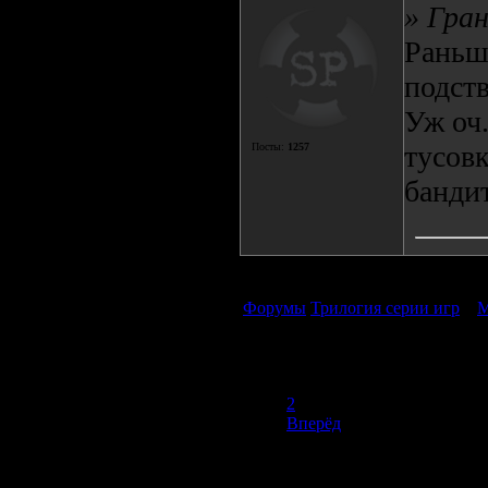
» Гра
Раньше
подств
Уж оч.
тусов
Посты:
1257
бандит
Форумы
Трилогия серии игр
»
М
1
2
Вперёд