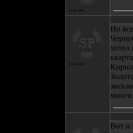
Посты:
4565
Но все
Черно
хотел
кварта
Кирилл
Посты:
4565
Золот
экскав
многих
Вот и 