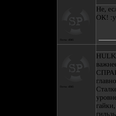
Не, ес
ОК! :y
Посты:
4565
HULK 
важнее
СПРАЙ
главно
Сталк
Посты:
4565
уровн
гайки,
гильзы