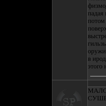
физмо
падая 
потом 
поверх
выстр
гильзы
оружи
в ирод
этого 
МАЛО
СУШ