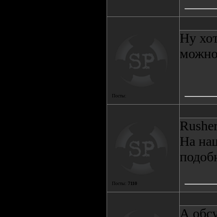
Ну хот
можно
Посты:
Rushe
На на
подоб
Посты:
7110
А обс