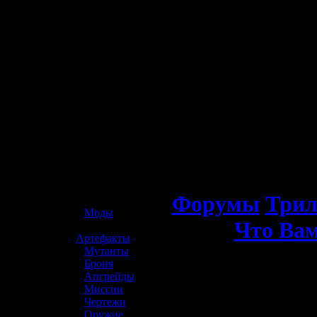
☢️ S.T.A.L.K.E.R. 2
Форумы
Трил
»
Моды
Что Вам
»
Артефакты
»
Мутанты
»
Броня
»
Апгрейды
»
Миссии
»
Чертежи
»
Оружие