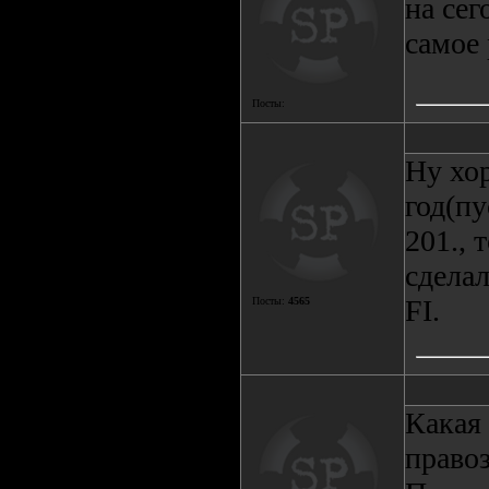
на се
самое 
Посты:
Ну хор
год(пу
201., 
сделал
FI.
Посты:
4565
Какая 
правоз