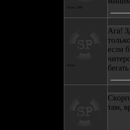
миним
Посты:
7110
Ага! 
только
если б
читер
бегать
Посты:
Скорп
там, в