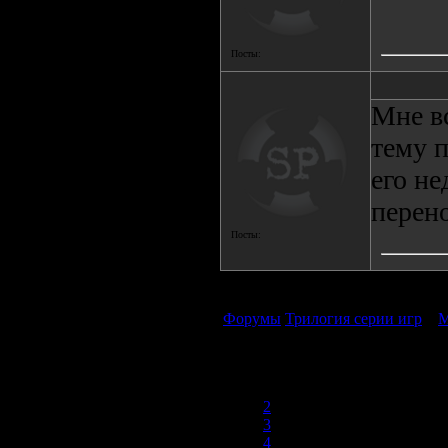
Посты:
Мне вс
тему 
его не
перен
Посты:
Форумы
Трилогия серии игр
»
М
1
2
3
4