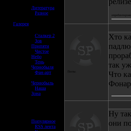
релизе
»
Литература
»
Разное
отредактировал
☢️
Галерея
Хто ка
»
Сталкер 2
»
Зов
падлю
Припяти
»
Чистое
прораб
Небо
»
Тень
так уж
Чернобыля
Что ка
»
Фан-арт
Посты:
»
Фонари
Чернобыль
»
Наша
Зона
☢️ Разное
Ну так
»
они по
Популярное
»
RSS лента