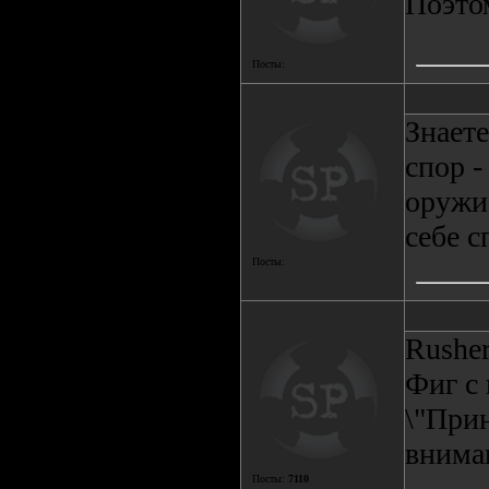
Поэто
Посты:
Знаете
спор -
оружие
себе с
Посты:
Rushe
Фиг с 
\"Прин
вниман
Посты:
7110