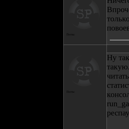
Ничего
Впроч
только
повое
Посты:
Ну так
такую.
читать
статис
консол
Посты:
run_ga
респау