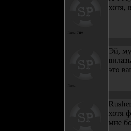
хотя, 
Посты:
7110
Эй, м
вилазь
это ва
Посты:
Rusher
хотя ф
мне бо