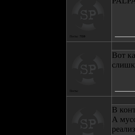
PALPAD
Посты:
7110
Вот ка
слишк
Посты:
В кон
А мус
реализ