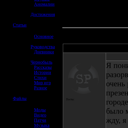
»
Аномалии
»
Достижения
☢️
Статьи
»
Основное
»
Руководства
Автор
»
Дневники
»
Чернобыль
Я пони
»
Рассказы
»
Истории
разорв
»
Стихи
очень 
»
Мир игр
»
Разное
презен
☢️
Файлы
городе
Посты:
было м
»
Моды
»
Видео
жду, я
»
Патчи
»
Музыка