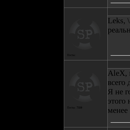
Leks, 
реальн
Посты:
AleX,
всего 
Я не г
этого 
менее 
Посты:
7110