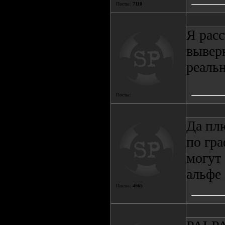
Посты:
7110
Я расс
вывер
реальн
Посты:
Да плю
по гра
могут
альфе
Посты:
4565