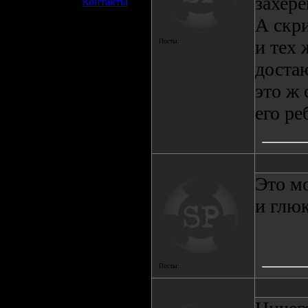
захере
»
Контакты
А скри
и тех 
Посты:
достаю
это ж
его ре
Это мо
и глюк
Посты: