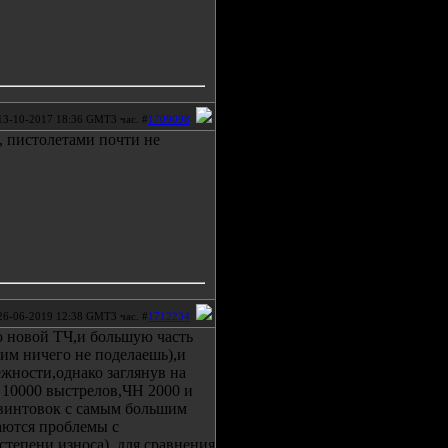
13-10-2017 18:36 GMT3 час. #
1709098
 пистолетами почти не
26-06-2019 12:38 GMT3 час. #
1712234
о новой ТЧ,и большую часть
им ничего не поделаешь),и
ёжности,однако заглянув на
Ч 10000 выстрелов,ЧН 2000 и
з винтовок с самым большим
аются проблемы с
степени износа), для сравнения