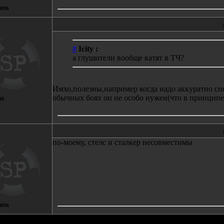
4896
#
Icity :
а глушители вообще катят в ТЧ?
Имхо,полезны,например когда надо аккуратно сня
обычных боях он не особо нужен(что в принципе
48
по-моему, стелс и сталкер несовместимы
4896