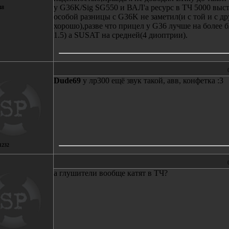
у G36K/Sig SG550 и ВАЛ'а ресурс в ТЧ 5000 выст
48
особой разницы с G36K не заметил(и с той и с д
хорошо),разве что прицел у G36 лучше на более
1.5) а SUSAT на средней(4 диоптрии).
Dude69
у лр300 ещё звук такой, авв, конфетка :3
1232
а глушители вообще катят в ТЧ?