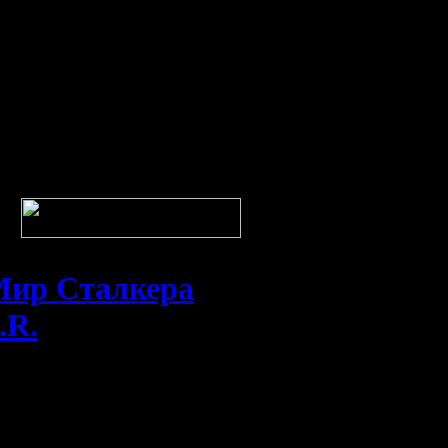
ир Сталкера
.R.