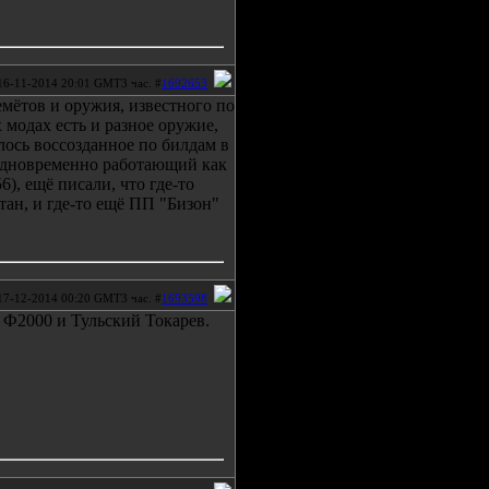
16-11-2014 20:01 GMT3 час. #
1692653
мётов и оружия, известного по
 модах есть и разное оружие,
лось воссозданное по билдам в
 одновременно работающий как
), ещё писали, что где-то
ан, и где-то ещё ПП "Бизон"
17-12-2014 00:20 GMT3 час. #
1693598
 Ф2000 и Тульский Токарев.