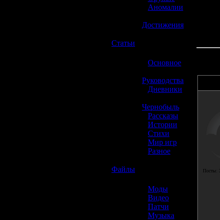
»
Аномалии
»
Достижения
☢️
Статьи
»
Основное
»
Руководства
»
Дневники
»
Чернобыль
»
Рассказы
»
Истории
»
Стихи
»
Мир игр
»
Разное
☢️
Файлы
Посты:
»
Моды
»
Видео
»
Патчи
»
Музыка