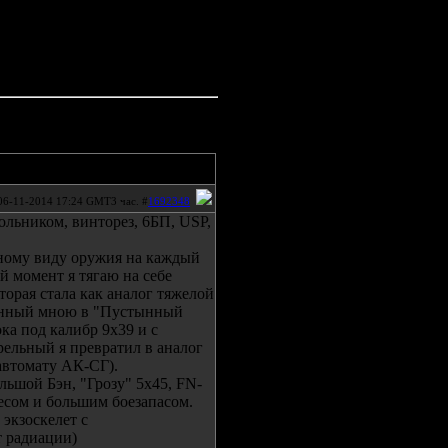
06-11-2014 17:24 GMT3 час. #
1692348
ольником, винторез, 6БП, USP,
дному виду оружия на каждый
 момент я тягаю на себе
рая стала как аналог тяжелой
енный мною в "Пустынный
ка под калибр 9х39 и с
рельный я превратил в аналог
автомату АК-СГ).
ьшой Бэн, "Грозу" 5х45, FN-
весом и большим боезапасом.
 экзоскелет с
т радиации)