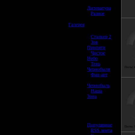
»
Литература
»
Разное
☢️
Галерея
»
Сталкер 2
»
Зов
Припяти
»
Чистое
Небо
»
Тень
Посты:
Чернобыля
»
Фан-арт
»
Чернобыль
»
Наша
Зона
☢️ Разное
»
Популярное
Посты:
»
RSS лента