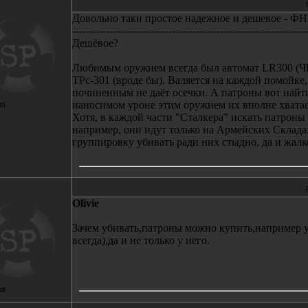
Довольно таки простое надежное и дешевое - Ф
--------------------------------------------------------------------
Дешёвое?
Любимым оружием всегда был автомат LR300 (Ч
ТРс-301 (вроде бы). Валяется на каждой помойке
починенным не даёт осечки. А патроны вот найти
наносимом уроне этим оружием их вполне хватает
45
Хотя, в каждой части "Сталкера" искать патроны
например, они идут только на Армейских Склад
группировку убивать ради них стыдно, да и жалк
Olivie
Зачем убивать,патроны можно купить,например 
всегда),да и не только у него.
48