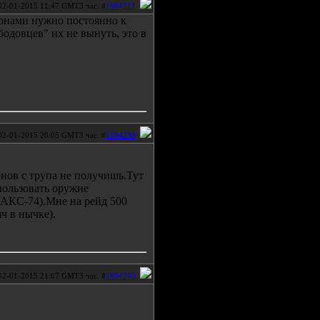
02-01-2015 11:47 GMT3 час. #
1694221
тронами нужно постоянно к
бодовцев" их не вынуть, это в
02-01-2015 20:05 GMT3 час. #
1694238
онов с трупа не получишь.Тут
пользовать оружие
 АКС-74).Мне на рейд 500
ч в нычке).
02-01-2015 21:07 GMT3 час. #
1694240