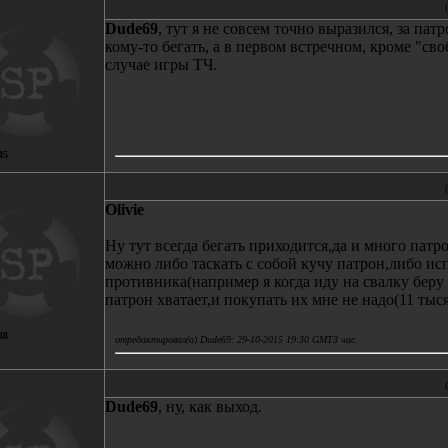
Dude69
, тут я не совсем точно выразился, за па
кому-то бегать, а в первом встречном, кроме "сво
случае игры ТЧ.
45
Olivie
Ну тут всегда бегать приходится,да и много патр
можно либо таскать с собой кучу патрон,либо ис
противника(например я когда иду на свалку беру
патрон хватает,и покупать их мне не надо(11 тыся
48
отредактировал(а) Dude69: 29-10-2015 19:30 GMT3 час.
Dude69
, ну, как выход.