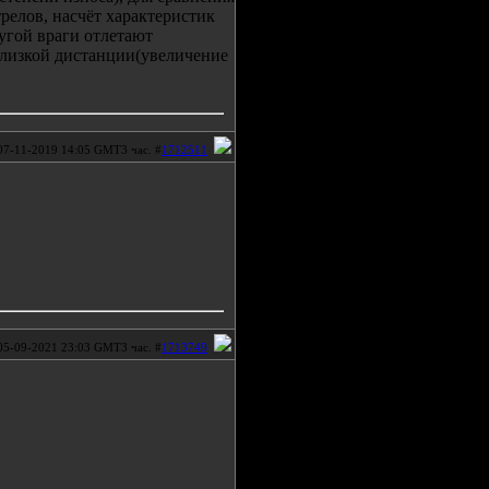
релов, насчёт характеристик
ругой враги отлетают
 близкой дистанции(увеличение
07-11-2019 14:05 GMT3 час. #
1712511
05-09-2021 23:03 GMT3 час. #
1713749