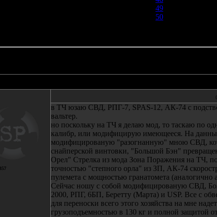
49
50
51
Автор
Сообщение
в ТЧ юзаю СВД, РПГ-7, SPAS-12, АК-74 с подств
вальтер.
но поскольку на ТЧ я делаю мод, то таскаю по о
калибр, или модифицирую имеющееся. На данный
модифицированую "разогнанную" мною СВД, кото
снайперской винтовки, "Большой Бэн" превращ
Орел" Стрелка из мода Зона Поражения на ТЧ, по
точностью "степного орла" из ЗП, АК-74 скорост
357
пулемета с мощностью гранатомета (аналогично 
Сейчас ношу с собой модифицированую СВД, Бол
2000, РПГ, 6БП, Беретту (Марта) и USP. Все с об
для переноски всего этого хозяйства на мне надет
грузоподъемностью в 130 кг и полной защитой о