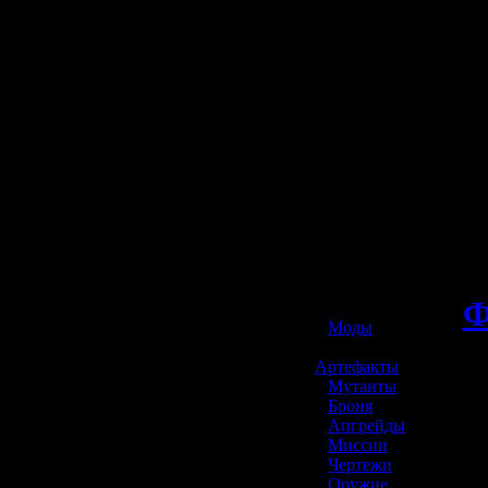
☢️ S.T.A.L.K.E.R. 2
Ф
»
Моды
»
Артефакты
»
Мутанты
»
Броня
»
Апгрейды
»
Миссии
»
Чертежи
»
Оружие