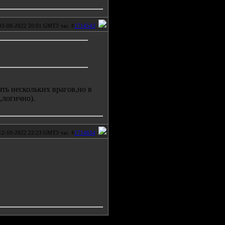
03-08-2022 20:01 GMT3 час. #
1714543
ть нескольких врагов,но в
,логично).
12-10-2022 22:23 GMT3 час. #
1714634