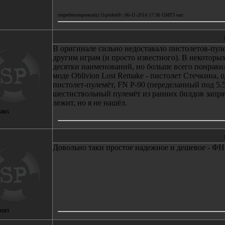
отредактировал(а) l1qvidat0r: 06-11-2014 17:36 GMT3 час.
В оригинале сильно недоставало пистолетов-пуле
другим играм (и просто известного). В некоторых
десятки наименований, но больше всего понрави
моде Oblivion Lost Remake - пистолет Стечкина,
пистолет-пулемёт, FN P-90 (переделанный под 5.56
шестиствольный пулемёт из ранних билдов запрят
лежит, но я не нашёл.
6065
Довольно таки простое надежное и дешевое - ФН
9103