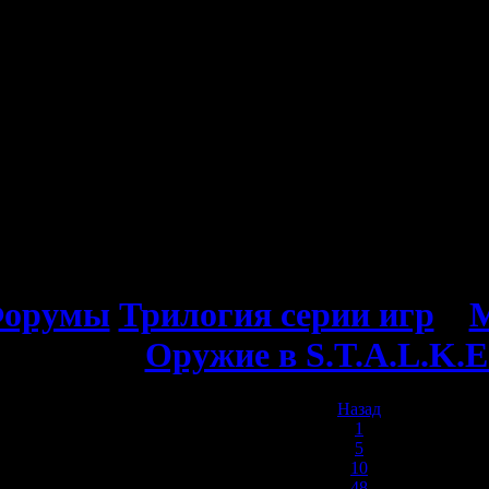
орумы
Трилогия серии игр
»
М
Оружие в S.T.A.L.K.E
Назад
1
5
10
48