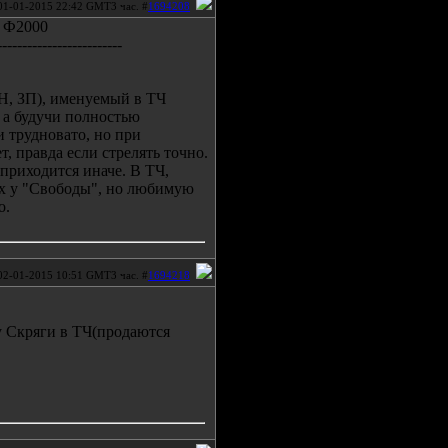
01-01-2015 22:42 GMT3 час. #
1694208
Н Ф2000
-------------------------
Н, ЗП), именуемый в ТЧ
, а будучи полностью
 трудновато, но при
, правда если стрелять точно.
 приходится иначе. В ТЧ,
ах у "Свободы", но любимую
о.
02-01-2015 10:51 GMT3 час. #
1694218
у Скряги в ТЧ(продаются