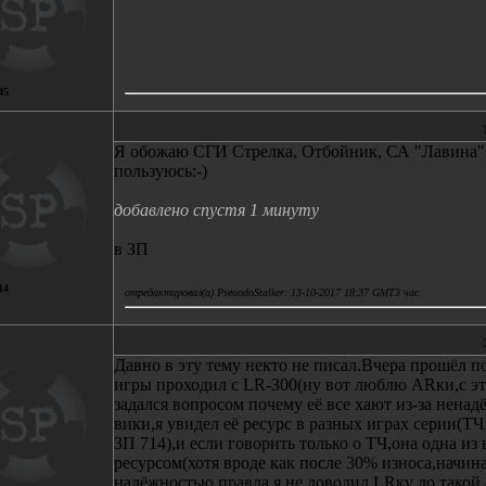
45
Я обожаю СГИ Стрелка, Отбойник, СА "Лавина",
пользуюсь:-)
добавлено спустя 1 минуту
в ЗП
14
отредактировал(а) PseuodoStalker: 13-10-2017 18:37 GMT3 час.
Давно в эту тему некто не писал.Вчера прошёл п
игры проходил с LR-300(ну вот люблю ARки,с эт
задался вопросом почему её все хают из-за ненад
вики,я увидел её ресурс в разных играх серии(Т
ЗП 714),и если говорить только о ТЧ,она одна и
ресурсом(хотя вроде как после 30% износа,начин
надёжностью,правда я не доводил LRку до такой 