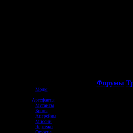
☢️ S.T.A.L.K.E.R. 2
Форумы
Т
»
Моды
»
Артефакты
»
Мутанты
»
Броня
»
Апгрейды
»
Миссии
»
Чертежи
»
Оружие