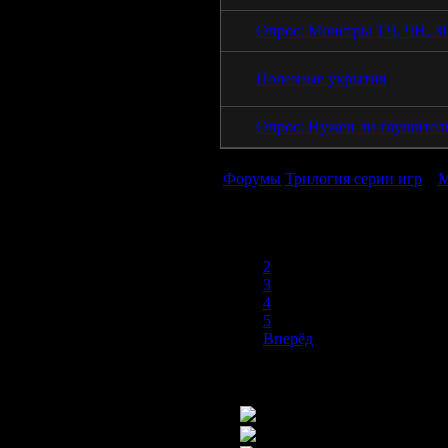
Опрос: Монстры ТЧ, ЧН, З
Полезные укрытия
Опрос: Нужен ли глушител
Форумы
Трилогия серии игр
»
М
1
2
3
4
5
Вперёд
Новых постов нет
Новые посты есть