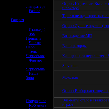
»
Опрос: Играете ли Вы еще в
Литература
и почему?
»
Разное
То, что не надо трогать го
☢️
Галерея
Опрос: Лучшее оружие (взр
»
Сталкер 2
»
Зов
Возрождение МП
Припяти
»
Чистое
Ваши рекорды
Небо
»
Тень
Как провести неуклюжего
Чернобыля
»
Фан-арт
»
Survarium
Чернобыль
»
Наша
Монстры
Зона
☢️ Разное
Опрос: Выбор настоящего 
»
Элементы стелс в сталкере 
Популярное
играет
»
RSS лента