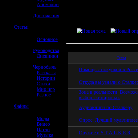
»
Аномалии
»
Достижения
☢️
Статьи
»
Основное
»
Руководства
»
Дневники
Темы
»
Чернобыль
Помощь с покупкой в Росс
»
Рассказы
»
Истории
Откуда вы узнали о Сталке
»
Стихи
»
Мир игр
Зона в реальности. Возмож
»
Разное
выбор экипировки.
☢️
Файлы
Аудиокниги по Сталкеру
»
Моды
Опрос: Лучший мультиплее
»
Видео
»
Патчи
Оружие в S.T.A.L.K.E.R.
»
Музыка