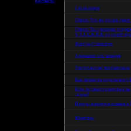
»
Контакты
Сталк-юмор
Опрос: Что же теперь такое
Опрос: Ты сделаешь татуир
S.T.A.L.K.E.R. на своей рук
Жаргон Сталкеров
Аномалии как западня
Уничтожение противников
Как провести неуклюжего
Есть ли смысл прятаться за
стены?
Плюсы и минусы кланов в S
Монстры