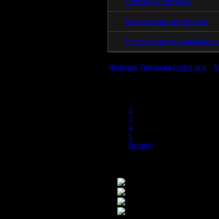
Стрельба с оптикой
Комбинации артефактов
Перемещено: Комбинации а
Форумы
Трилогия серии игр
»
М
1
2
3
4
5
Вперёд
Новых постов нет
Новые посты есть
Тема закрыта
Закрытая важная тема