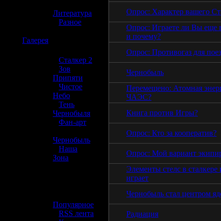
»
Опрос: Характер вашего Ст
Литература
»
Разное
Опрос: Играете ли Вы еще в
и почему?
☢️
Галерея
Опрос: Противогаз для поез
»
Сталкер 2
»
Зов
Чернобыль
Припяти
»
Чистое
Перемещено: Атомная энер
Небо
ЧАЭС?
»
Тень
Книга против Игры?
Чернобыля
»
Фан-арт
»
Опрос: Кто за кооператив?
Чернобыль
»
Наша
Опрос: Мой вариант экипи
Зона
Элементы стелс в сталкере 
☢️ Разное
играет
Чернобыль стал центром яд
»
Популярное
»
RSS лента
Радиация