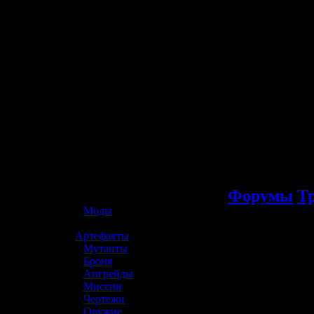
☢️ S.T.A.L.K.E.R. 2
Форумы
Т
»
Моды
»
Артефакты
»
Мутанты
»
Броня
»
Апгрейды
»
Миссии
»
Чертежи
»
Оружие