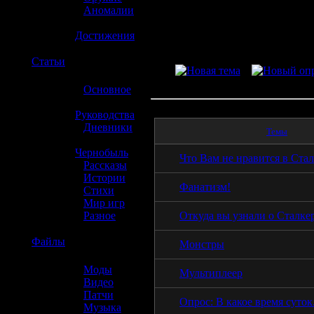
»
Аномалии
»
Достижения
☢️
Статьи
»
Основное
»
Руководства
»
Дневники
Темы
»
Чернобыль
Что Вам не нравится в Ста
»
Рассказы
»
Истории
Фанатизм!
»
Стихи
»
Мир игр
Откуда вы узнали о Сталке
»
Разное
☢️
Файлы
Монстры
»
Моды
Мультиплеер
»
Видео
»
Патчи
Опрос: В какое время суток.
»
Музыка