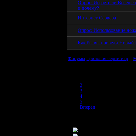
Опрос: Играете ли Вы еще в
и почему?
Интернет Сервера
Опрос: Использование нож
Как бы вы провели Новый Г
Форумы
Трилогия серии игр
»
М
1
2
3
4
5
Вперёд
Новых постов нет