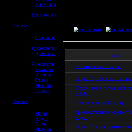
»
Аномалии
»
Достижения
☢️
Статьи
»
Основное
»
Руководства
»
Дневники
Темы
»
Чернобыль
Аномалии как западня
»
Рассказы
»
Истории
Опрос: Артефакты - видим
»
Стихи
»
Мир игр
Перемещено: Атомная энер
»
Разное
ЧАЭС?
☢️
Файлы
Аудиокниги по Сталкеру
Бронежилеты и бронекостю
»
Моды
ходит
»
Видео
»
Патчи
Опрос: В какое время суток.
»
Музыка