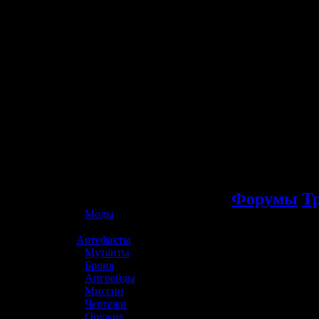
☢️ S.T.A.L.K.E.R. 2
Форумы
Т
»
Моды
»
Артефакты
»
Мутанты
»
Броня
»
Апгрейды
»
Миссии
»
Чертежи
»
Оружие