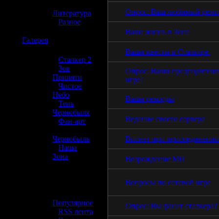
»
Опрос: Ваш любимый режи
Литература
»
Разное
Ваша жизнь в Зоне
☢️
Галерея
Ваши квесты в Сталкере.
»
Сталкер 2
»
Зов
Опрос: Ваши предподчтени
Припяти
игре!
»
Чистое
Небо
Ваши рекорды
»
Тень
Чернобыля
Ведение своего сервера
»
Фан-арт
»
Виснет при присоединении
Чернобыль
»
Наша
Зона
Возрождение МП
☢️ Разное
Вопросы по сетевой игре
»
Популярное
Опрос: Вы фанат сталкера?
»
RSS лента