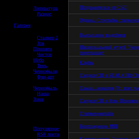
»
Поздравлялки от GSC
Литература
»
Разное
Одесса. Стрельбы сталкеров
☢️
Галерея
Высыхание водоёмов
»
Сталкер 2
»
Зов
Национальный музей "Чер
Припяти
приглашает
»
Чистое
Небо
Клубы
»
Тень
Чернобыля
Сходки СП в STALKER Cle
»
Фан-арт
»
Самая...локация (Из всех ча
Чернобыль
»
Наша
Зона
Сходки СП в Зове Припяти
☢️ Разное
Сталкер онлайн
»
Возрождение МП
Популярное
»
RSS лента
Карты в стиле Сталкер для