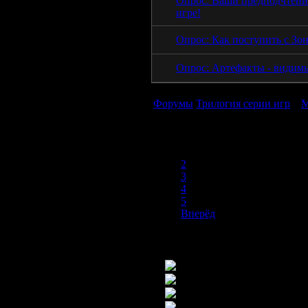
Опрос: Ваши предподчтени
игре!
Опрос: Как поступить с Зо
Опрос: Артефакты - видим
Форумы
Трилогия серии игр
»
М
1
2
3
4
5
Вперёд
Новых постов нет
Новые посты есть
Тема закрыта