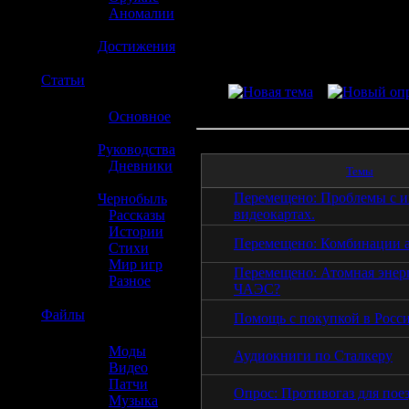
»
Аномалии
»
Достижения
☢️
Статьи
»
Основное
»
Руководства
»
Дневники
Темы
»
Перемещено: Проблемы с и
Чернобыль
видеокартах.
»
Рассказы
»
Истории
Перемещено: Комбинации а
»
Стихи
»
Мир игр
Перемещено: Атомная энер
»
Разное
ЧАЭС?
☢️
Файлы
Помощь с покупкой в Росс
»
Моды
Аудиокниги по Сталкеру
»
Видео
»
Патчи
Опрос: Противогаз для поез
»
Музыка