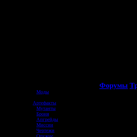
☢️ S.T.A.L.K.E.R. 2
Форумы
Т
»
Моды
»
Артефакты
»
Мутанты
»
Броня
»
Апгрейды
»
Миссии
»
Чертежи
»
Оружие