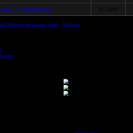
ерия GTA (MultiPlatform)
29 | 34400
мы
Общение на разные темы
»
Мир игр
1
2
Вперёд
овых постов нет
Важная тема
овые посты есть
Новые посты (важно)
ема закрыта
Новые посты (закрыто)
акрытая важная тема
том, вы соглашаетесь с использованием файлов cookie. Страницы сайта могут содержать 
ям младше 18 лет. Организация GSC Game World признана нежелательной на территории Р
зование материалов сайта возможно с разрешения
администрации
. © 2004–2026 «Stalker-Po