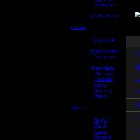
»
Аномалии
»
Достижения
☢️
Статьи
»
Основное
»
Руководства
К
»
Дневники
»
Н
Чернобыль
»
Рассказы
О
»
Истории
»
Стихи
»
Мир игр
О
»
Разное
В
☢️
Файлы
S
»
Моды
»
Видео
S
»
Патчи
»
Музыка