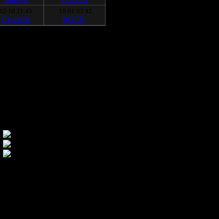
02-10 21:45
18-01 03:42
Скайсер
ВОЛК!
Горячая тема
Новые посты (горячая)
Важная тема (закрыта)
информацию, запрещенную для
оссийской Федерации.
rtal.ru»