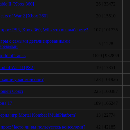
able II [Xbox 360]
26 | 33472
ears of War 2 [Xbox 360]
20 | 15510
прос: PS3, Xbox 360, Wii - что вы выберете?
107 | 101735
гры с самыми детализированными
5 | 1228
еревьями
orld of Tanks
1629 | 932859
od of War II [PS2]
19 | 17351
 какие у вас консоли?
128 | 101926
овый Союз
225 | 160387
она 17
189 | 166247
ерия игр Mortal Kombat [MultiPlatform]
13 | 22774
прос: Часто ли вы пользуетесь консолями?
42 | 42185