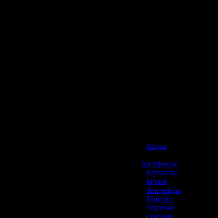
☢️ S.T.A.L.K.E.R. 2
»
Моды
»
Артефакты
»
Мутанты
»
Броня
»
Апгрейды
»
Миссии
»
Чертежи
»
Оружие