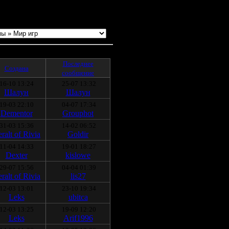
сматривают. Быстрый переход:
Последнее
Cоздана
сообщение
16-10 13:24
25-07 13:32
Шалун
Шалун
19-03 22:10
04-07 17:34
Dementor
Grouphot
31-03 15:36
14-02 06:52
ralt of Rivia
Goldir
11-04 14:33
19-01 18:27
Deхter
kislowe
29-07 15:56
04-04 01:39
ralt of Rivia
lis27
12-03 13:01
23-10 19:34
Leks
ubitca
12-03 13:25
19-09 12:20
Leks
Arif1996