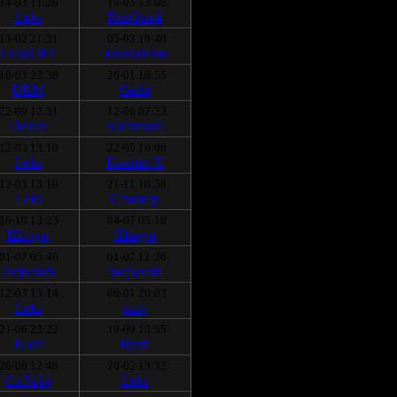
14-03 11:26
19-05 13:06
Leks
RusGun4
13-02 21:21
05-03 19:40
CreatOFF
krovodrom
16-03 23:38
26-01 16:55
DEM
Gathi
22-09 12:31
12-06 07:23
Deхter
Sacrimoni
12-03 13:10
22-05 19:06
Leks
Ksanter X
12-03 13:19
21-11 18:58
Leks
Стaлкeр
16-10 13:23
04-07 05:10
Шалун
Шалун
01-07 05:46
01-07 11:36
Jacjwrath
Jacjwrath
12-03 13:14
06-01 20:03
Leks
razv
21-06 22:22
19-09 13:55
Kosт
Ryzh
26-08 12:48
20-02 13:32
Ст.№14
Leks