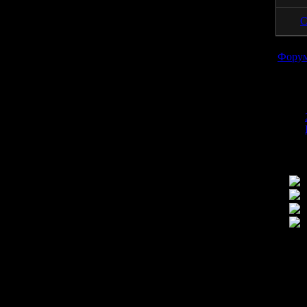
С
Фору
Н
Н
Т
З
Продолжая пользоваться сай
просмотра посетител
Исполь