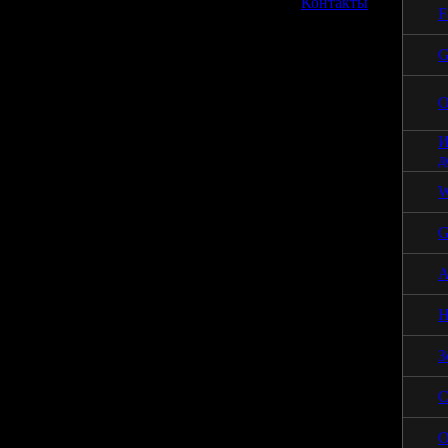
»
Контакты
F
G
О
И
д
W
G
А
Н
З
С
О