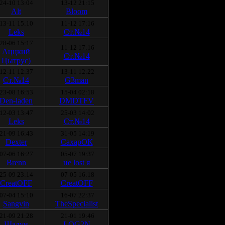
24-10 13:04
13-12 21:15
Alt
Bloom
13-11 15:10
11-12 17:16
Leks
Ст.№14
28-06 15:17
11-12 17:16
Аццкий
Ст.№14
Цытрус)
12-11 12:37
13-11 12:22
Ст.№14
G3man
23-08 16:53
15-04 02:18
Den-laden
DMDTFV
12-03 13:47
25-03 14:02
Leks
Ст.№14
21-09 16:43
31-05 14:19
Deхter
СахарОК
07-06 16:27
05-07 19:37
Brenn
не lost я
25-09 23:14
07-05 16:18
CreatOFF
CreatOFF
07-04 15:10
16-07 22:37
Sangvin
TheSpecialist
21-09 21:28
21-01 19:46
Шалун
LOG2N