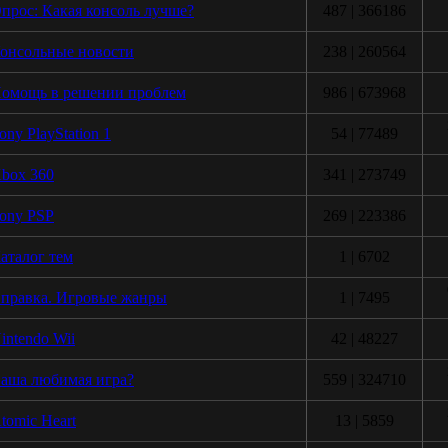
прос: Какая консоль лучше?
487 | 366186
онсольные новости
238 | 260564
омощь в решении проблем
986 | 673968
ony PlayStation 1
54 | 77489
box 360
341 | 273749
ony PSP
269 | 223386
аталог тем
1 | 6702
правка. Игровые жанры
1 | 7495
intendo Wii
42 | 48227
аша любимая игра?
559 | 324710
tomic Heart
13 | 5859