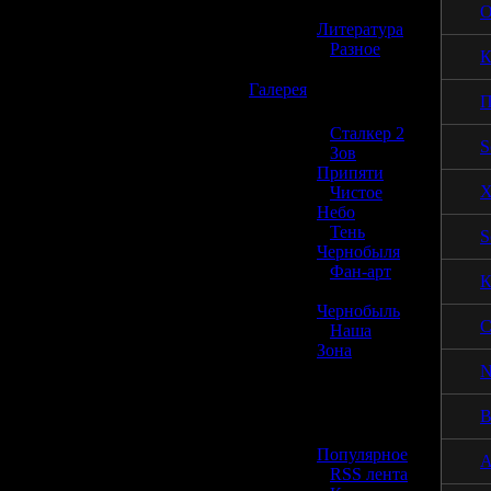
»
О
Литература
»
Разное
К
☢️
Галерея
П
»
Сталкер 2
S
»
Зов
Припяти
X
»
Чистое
Небо
»
Тень
S
Чернобыля
»
Фан-арт
К
»
Чернобыль
С
»
Наша
Зона
N
☢️ Разное
В
»
Популярное
A
»
RSS лента