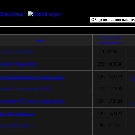
5 про
Сообщений
Темы
Просмотров
аталог тем [ПК]
1 | 6734
овости Мира Игр
289 | 419636
прос: Любимый игровой жанр
126 | 102714
Ge
прос: Лучшая игра [ПК]
212 | 171595
селенная РС игр в скриншотах
194 | 172484
Ge
ony PlayStation 3
139 | 149122
ony PlayStation 2
88 | 94131