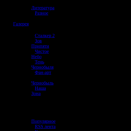
»
Литература
»
Разное
☢️
Галерея
»
Сталкер 2
»
Зов
Припяти
»
Чистое
Небо
»
Тень
Чернобыля
»
Фан-арт
»
Чернобыль
»
Наша
Зона
☢️ Разное
»
Популярное
»
RSS лента