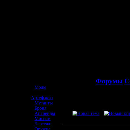
☢️ S.T.A.L.K.E.R. 2
Форумы
С
»
Моды
»
Артефакты
»
Мутанты
»
Броня
»
Апгрейды
»
Миссии
»
Чертежи
»
Оружие