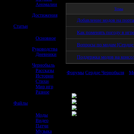
»
Аномалии
Темы
»
Достижения
Добавление модов на порт
☢️
Статьи
Как поменять погоду в игр
»
Основное
»
Вопросы по модам [Сердце
Руководства
»
Дневники
Поддержка модов на консо
»
Чернобыль
»
Рассказы
Форумы
Сердце Чернобыля
»
М
»
Истории
»
Стихи
»
Мир игр
»
Разное
Новых постов нет
Новые посты есть
☢️
Файлы
Тема закрыта
Закрытая важная тема
»
Моды
»
Видео
»
Патчи
»
Музыка