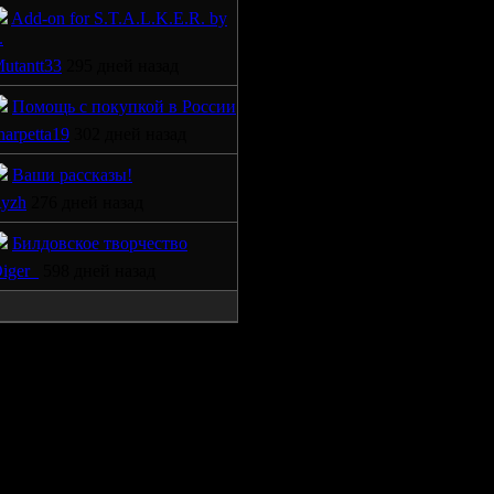
Add-on for S.T.A.L.K.E.R. by
.
utantt33
295 дней назад
Помощь с покупкой в России
harpetta19
302 дней назад
Ваши рассказы!
yzh
276 дней назад
Билдовское творчество
iger_
598 дней назад