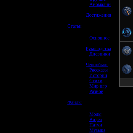
»
Аномалии
»
Достижения
☢️
Статьи
»
Основное
»
Руководства
»
Дневники
»
Чернобыль
»
Рассказы
»
Истории
»
Стихи
»
Мир игр
»
Разное
☢️
Файлы
»
Моды
»
Видео
»
Патчи
»
Музыка