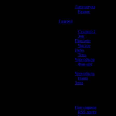
»
Литература
»
Разное
☢️
Галерея
»
Сталкер 2
»
Зов
Припяти
»
Чистое
Небо
»
Тень
Чернобыля
»
Фан-арт
»
Чернобыль
»
Наша
Зона
☢️ Разное
»
Популярное
»
RSS лента