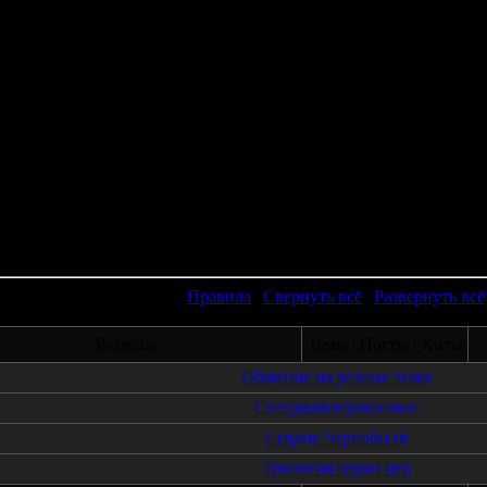
Правила
|
Свернуть всё
|
Развернуть всё
Разделы
Темы | Посты | Хиты
Общение на разные темы
Специализированные
Сердце Чернобыля
Трилогия серии игр