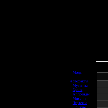
☢️ S.T.A.L.K.E.R. 2
»
Моды
»
Артефакты
»
Мутанты
»
Броня
»
Апгрейды
»
Миссии
»
Чертежи
»
Оружие