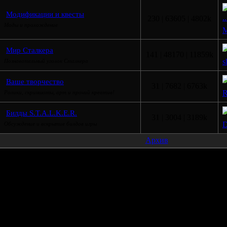
Модификации и квесты
..
230 | 63605 | 4802k
Моды и прохождение
M
Мир Сталкера
141 | 48170 | 11859k
s
Познавательный уголок Сталкера
Ваше творчество
31 | 7682 | 6763k
R
Ролики, скриншоты, арт и прочий креатив!
Билды S.T.A.L.K.E.R.
31 | 3004 | 3189k
D
Обсуждение и вскрытие билдов игры
Архив