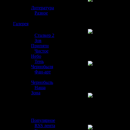
»
Литература
»
Разное
☢️
Галерея
»
Сталкер 2
»
Зов
Припяти
»
Чистое
Небо
»
Тень
Чернобыля
»
Фан-арт
»
Чернобыль
»
Наша
Зона
☢️ Разное
»
Популярное
»
RSS лента