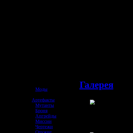
☢️ S.T.A.L.K.E.R. 2
Галерея
> S.
»
Моды
»
Артефакты
»
Мутанты
»
Броня
»
Апгрейды
»
Миссии
»
Чертежи
»
Оружие