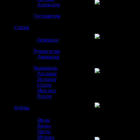
»
Аномалии
»
Достижения
☢️
Статьи
»
Основное
»
Руководства
»
Дневники
»
Чернобыль
»
Рассказы
»
Истории
»
Стихи
»
Мир игр
»
Разное
☢️
Файлы
»
Моды
»
Видео
»
Патчи
»
Музыка