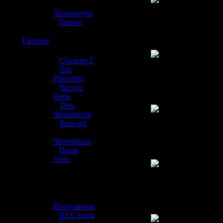
»
Литература
»
Разное
☢️
Галерея
»
Сталкер 2
»
Зов
Припяти
»
Чистое
Небо
»
Тень
Чернобыля
»
Фан-арт
»
Чернобыль
»
Наша
Зона
☢️ Разное
»
Популярное
»
RSS лента