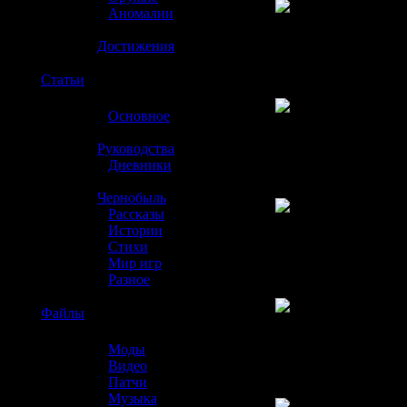
»
Аномалии
»
Достижения
☢️
Статьи
»
Основное
»
Руководства
»
Дневники
»
Чернобыль
»
Рассказы
»
Истории
»
Стихи
»
Мир игр
»
Разное
☢️
Файлы
»
Моды
»
Видео
»
Патчи
»
Музыка