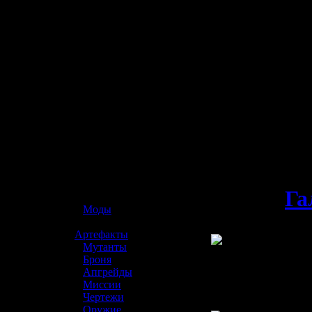
☢️ S.T.A.L.K.E.R. 2
Га
»
Моды
»
Артефакты
»
Мутанты
»
Броня
»
Апгрейды
»
Миссии
»
Чертежи
»
Оружие