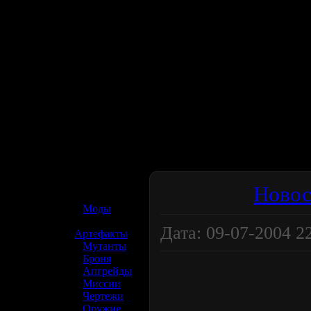
☢️ S.T.A.L.K.E.R. 2
Новос
»
Моды
»
Дата: 09-07-2004 22
Артефакты
»
Мутанты
»
Броня
»
Апгрейды
»
Миссии
»
Чертежи
»
Оружие