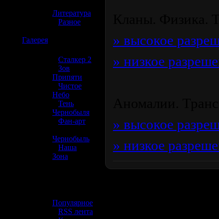
»
Литература
Кланы. Физика. Т
»
Разное
» высокое разре
☢️
Галерея
» низкое разреш
»
Сталкер 2
»
Зов
Припяти
»
Чистое
Небо
Аномалии. Транс
»
Тень
Чернобыля
» высокое разре
»
Фан-арт
»
Чернобыль
» низкое разреш
»
Наша
Зона
☢️ Разное
»
Популярное
»
RSS лента