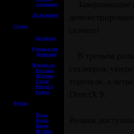
Завершающие ро
»
Аномалии
»
демонстрировавш
Достижения
☢️
Статьи
скачать!
»
Основное
»
Руководства
В третьем ролик
»
Дневники
»
Чернобыль
сталкеров, увиди
»
Рассказы
»
Истории
торговли, а четв
»
Стихи
»
Мир игр
»
Разное
DirectX 9.
☢️
Файлы
»
Моды
Ролики доступны
»
Видео
»
Патчи
»
Музыка