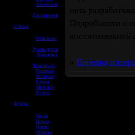
»
Аномалии
пять разработчи
»
Достижения
Подробности о с
☢️
Статьи
восхитительной 
»
Основное
»
Руководства
»
Дневники
»
Перевод интер
»
Чернобыль
»
Рассказы
»
Истории
»
Стихи
»
Мир игр
»
Разное
☢️
Файлы
»
Моды
»
Видео
»
Патчи
»
Музыка