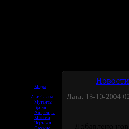
☢️ S.T.A.L.K.E.R. 2
Новости
»
Моды
»
Дата: 13-10-2004 02
Артефакты
»
Мутанты
»
Броня
»
Апгрейды
»
Миссии
»
Чертежи
Добавлено ново
»
Оружие