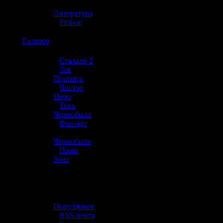
»
Литература
»
Разное
☢️
Галерея
»
Сталкер 2
»
Зов
Припяти
»
Чистое
Небо
»
Тень
Чернобыля
»
Фан-арт
»
Чернобыль
»
Наша
Зона
☢️ Разное
»
Популярное
»
RSS лента