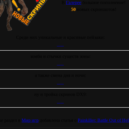
В
Галерее
большое пополнение!
50
новых скриншотов!
Среди них уникальные и красивые пейзажи:
зомби и стычки существ зоны:
а также смена дня и ночи:
ну и тройка скринов DX9:
е раздел в
Мир игр
добавлена статья о
Painkiller: Battle Out of Hel