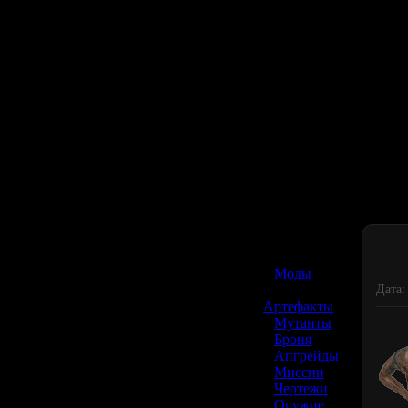
☢️ S.T.A.L.K.E.R. 2
»
Моды
Дата:
»
Артефакты
»
Мутанты
»
Броня
»
Апгрейды
»
Миссии
»
Чертежи
»
Оружие