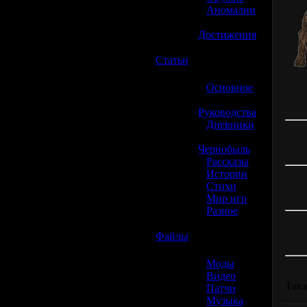
»
Аномалии
»
Достижения
☢️
Статьи
»
Основное
»
Руководства
»
Дневники
»
Чернобыль
»
Рассказы
»
Истории
»
Стихи
»
Мир игр
»
Разное
☢️
Файлы
»
Моды
»
Видео
Такж
»
Патчи
»
Музыка