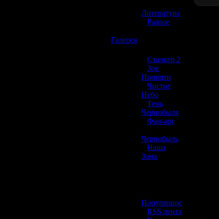
»
Литература
»
Разное
☢️
Галерея
»
Сталкер 2
»
Зов
Припяти
»
Чистое
Небо
»
Тень
Чернобыля
»
Фан-арт
»
Чернобыль
»
Наша
Зона
☢️ Разное
»
Популярное
»
RSS лента