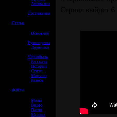
»
Аномалии
Сериал выйдет 6 
»
Достижения
☢️
Статьи
»
Основное
»
Руководства
»
Дневники
»
Чернобыль
»
Рассказы
»
Истории
»
Стихи
»
Мир игр
»
Разное
☢️
Файлы
»
Моды
»
Видео
»
Патчи
»
Музыка