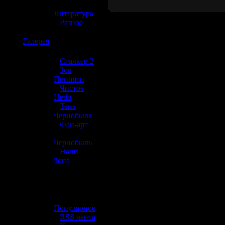
»
Литература
»
Разное
☢️
Галерея
»
Сталкер 2
»
Зов
Припяти
»
Чистое
Небо
»
Тень
Чернобыля
»
Фан-арт
»
Чернобыль
»
Наша
Зона
☢️ Разное
»
Популярное
»
RSS лента