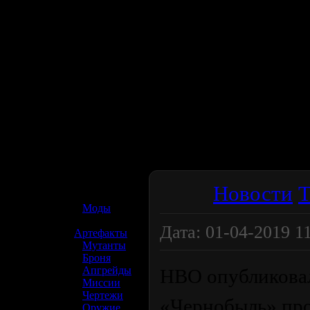
☢️ S.T.A.L.K.E.R. 2
Новости
Т
»
Моды
»
Дата: 01-04-2019 11:
Артефакты
»
Мутанты
»
Броня
»
Апгрейды
HBO опубликовал
»
Миссии
»
Чертежи
«Чернобыль» про
»
Оружие