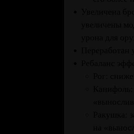
Увеличена бр
увеличены мо
урона для ору
Переработан у
Ребаланс эфф
Рог: сниже
Канифоль: 
«выносливо
Ракушка: з
на «выносл