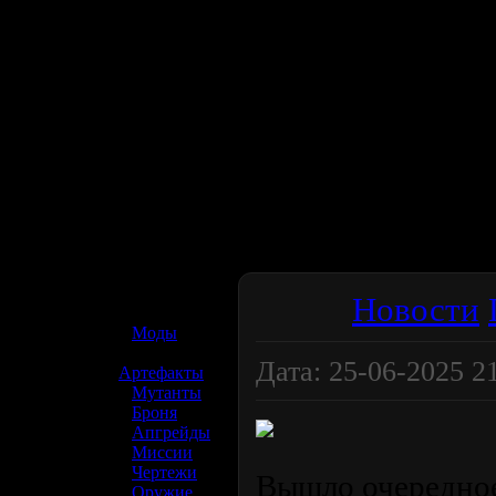
☢️ S.T.A.L.K.E.R. 2
Новости
»
Моды
»
Дата: 25-06-2025 21:
Артефакты
»
Мутанты
»
Броня
»
Апгрейды
»
Миссии
»
Чертежи
Вышло очередное
»
Оружие