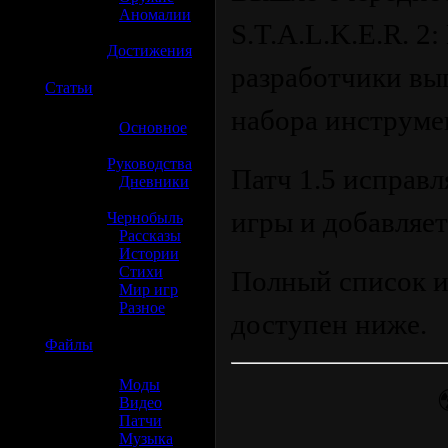
»
Аномалии
S.T.A.L.K.E.R. 2:
»
Достижения
разработчики вы
☢️
Статьи
набора инструме
»
Основное
»
Руководства
Патч 1.5 исправл
»
Дневники
»
игры и добавляе
Чернобыль
»
Рассказы
»
Истории
»
Стихи
Полный список из
»
Мир игр
»
Разное
доступен ниже.
☢️
Файлы
»
Моды
»
Видео
»
Патчи
»
Музыка