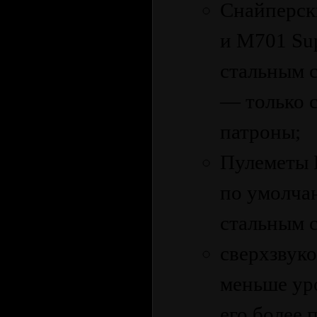
Снайперск
и M701 Sup
стальным 
— только 
патроны;
Пулеметы P
по умолча
стальным 
сверхзвуко
меньше ур
его более 