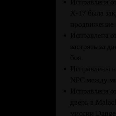
Исправлена ​​
X-17 была за
продвижение в
Исправлена ​​
застрять за д
боя.
Исправлены н
NPC между ми
Исправлена ​​
дверь в Malac
миссии Danger