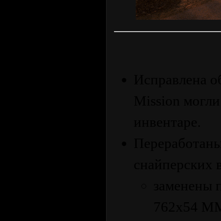
Исправлена ​​
Mission могл
инвентаре.
Переработаны
снайперских 
заменены 
762x54 M