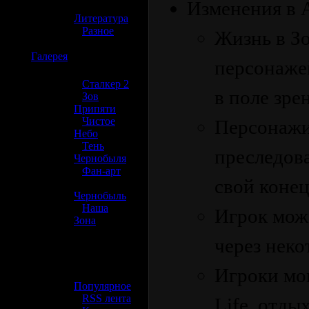
Изменения в A
»
Литература
»
Разное
Жизнь в Зо
☢️
Галерея
персонажей
»
Сталкер 2
в поле зре
»
Зов
Припяти
»
Чистое
Персонажи
Небо
»
Тень
преследова
Чернобыля
»
Фан-арт
свой конец
»
Чернобыль
»
Наша
Игрок може
Зона
через неко
☢️ Разное
Игроки мо
»
Популярное
»
RSS лента
Life, отд