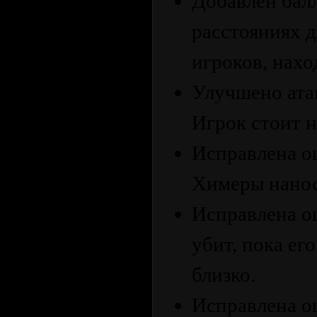
Добавлен бал
расстояниях д
игроков, нахо
Улучшено ата
Игрок стоит н
Исправлена ​​
Химеры нанос
Исправлена ​​
убит, пока ег
близко.
Исправлена ​​