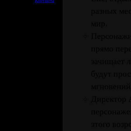
»
Контакты
разных мес
мир.
Персонажи
прямо пере
зачищает л
будут прос
мгновений
Директор A
персонаже
этого возр