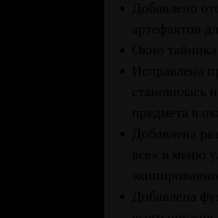
Добавлено от
артефактов д
Окно тайника 
Исправлена ​​
становилась 
предмета в ок
Добавлена ​​р
все» в меню у
экипированно
Добавлена ​​ф
всего оружия.