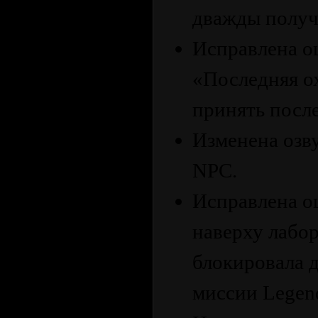
дважды получ
Исправлена ​​
«Последняя о
принять посл
Изменена озв
NPC.
Исправлена ​​
наверху лабор
блокировала 
миссии Legend