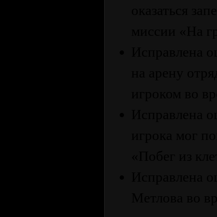
оказаться зап
миссии «На г
Исправлена ​​
на арену отря
игроком во в
Исправлена ​​
игрока мог по
«Побег из кле
Исправлена ​​
Метлова во в