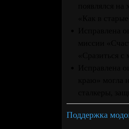
появлялся на 
«Как в старые
Исправлена ош
миссии «Счаст
«Сразиться с
Исправлена о
краю» могла н
сталкеры, за
Поддержка модо