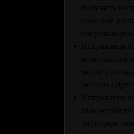
получить нагр
если они реш
сопровождени
Исправлена ош
испортиться 
могли разгова
миссии «Дуга
Исправлена ош
взаимодействи
надежды» нич