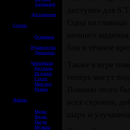
»
Аномалии
доступен для S.T
»
Достижения
Одна из главных
☢️
Статьи
ночного видения,
»
Основное
»
бои в тёмное вре
Руководства
»
Дневники
»
Также в игре по
Чернобыль
»
Рассказы
»
Истории
теперь могут под
»
Стихи
»
Мир игр
Помимо этого бы
»
Разное
всех схронов, д
☢️
Файлы
»
Моды
шар» и улучшена
»
Видео
»
Патчи
»
Музыка