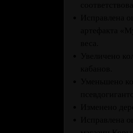
соответствов
Исправлена ош
артефакта «М
веса.
Увеличено кол
кабанов.
Уменьшено ко
псевдогиганто
Изменено дер
Исправлена о
магазин Коры 