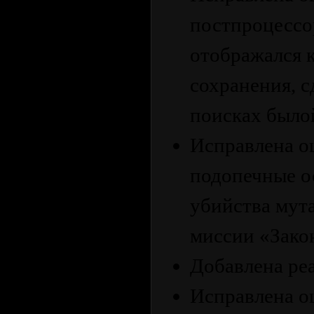
постпроцессо
отображался к
сохранения, с
поисках было
Исправлена о
подопечные о
убийства мут
миссии «Зако
Добавлена реа
Исправлена ош