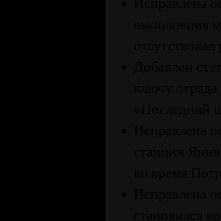
Исправлена ош
выполнения м
отсутствовал 
Добавлен стат
ключу отряда
«Последний ш
Исправлена ош
станции Янив
во время Пог
Исправлена ош
становился в