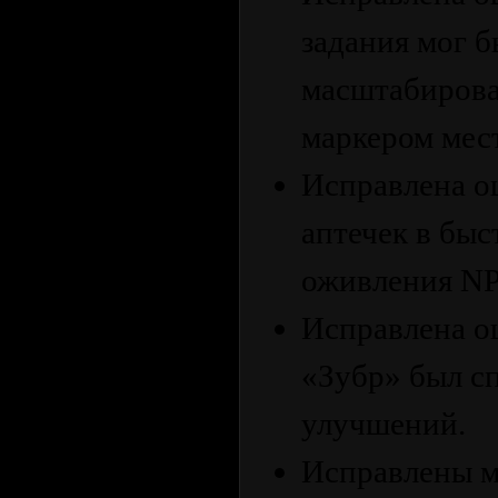
задания мог 
масштабирован
маркером мес
Исправлена ош
аптечек в быс
оживления NP
Исправлена ош
«Зубр» был с
улучшений.
Исправлены м