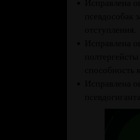
Исправлена о
псевдособак з
отступления.
Исправлена о
полтергейсты
способность к
Исправлена ош
псевдогиганта