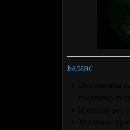
Баланс
Исправлена о
наемника посл
Изменен вес 
Увеличен уро