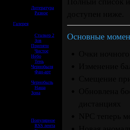
Полный список и
»
Литература
доступен ниже.
»
Разное
☢️
Галерея
Основные моме
»
Сталкер 2
»
Зов
Припяти
»
Чистое
Очки ночного
Небо
»
Тень
Изменение ба
Чернобыля
»
Фан-арт
Смещение при
»
Чернобыль
»
Наша
Обновлена бо
Зона
дистанциях
☢️ Разное
NPC теперь м
»
Популярное
»
RSS лента
Новая аномал