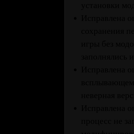
установки мод
Исправлена ош
сохранения п
игры без модо
заполнялись 
Исправлена ош
всплывающем 
неверная верс
Исправлена ош
процесс не за
модифицирова