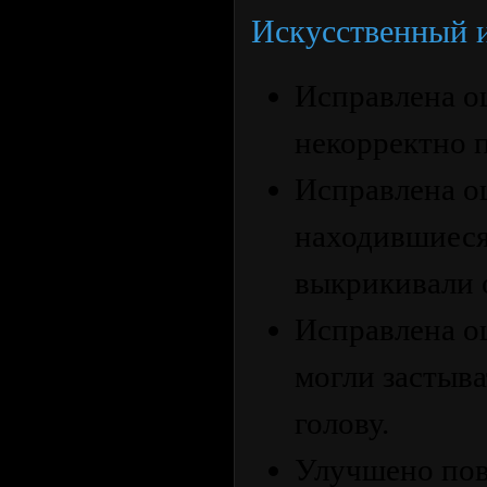
Искусственный и
Исправлена о
некорректно п
Исправлена ош
находившиеся
выкрикивали о
Исправлена о
могли застыва
голову.
Улучшено пов