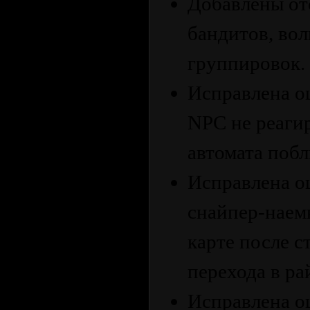
Добавлены от
бандитов, во
группировок.
Исправлена о
NPC не реагир
автомата побл
Исправлена о
снайпер-наем
карте после с
перехода в ра
Исправлена о