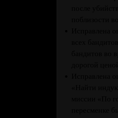
после убийст
поблизости в
Исправлена ош
всех бандитов
бандитов во 
дорогой цено
Исправлена ош
«Найти индук
миссии «По г
пересменке бы