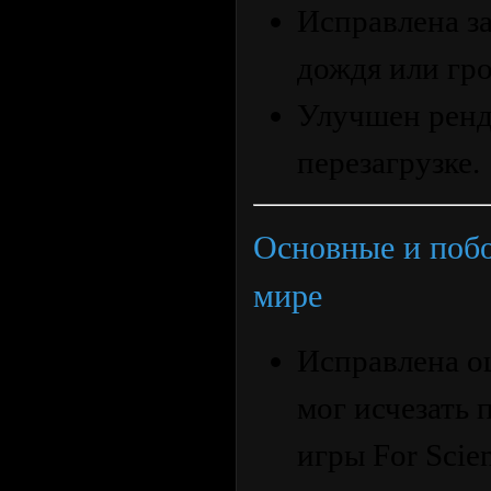
Исправлена з
дождя или гро
Улучшен ренд
перезагрузке.
Основные и побо
мире
Исправлена ош
мог исчезать 
игры For Scie