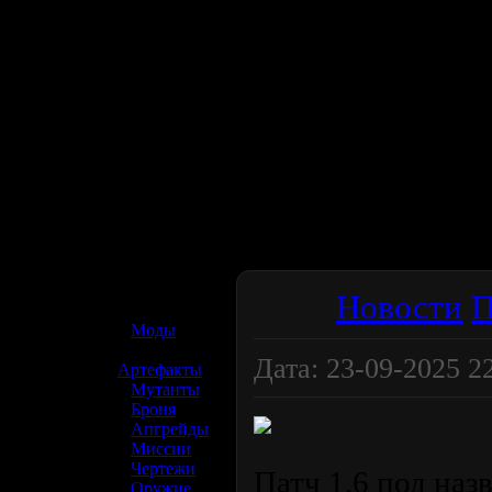
☢️ S.T.A.L.K.E.R. 2
Новости
П
»
Моды
»
Дата: 23-09-2025 22:
Артефакты
»
Мутанты
»
Броня
»
Апгрейды
»
Миссии
»
Чертежи
Патч 1.6 под наз
»
Оружие