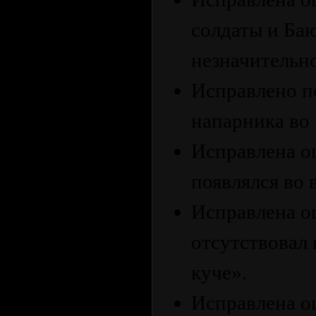
солдаты и Баю
незначительн
Исправлено п
напарника во
Исправлена ош
появлялся во 
Исправлена о
отсутствовал 
куче».
Исправлена ош