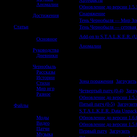
4
Артефакты
»
Аномалии
5
Обновление до версии 1.5.
»
6
Снаряжение
Достижения
7
Тень Чернобыля — Мир З
☢️
Статьи
8
Тень Чернобыля — сетевая
9
Add-on to S.T.A.L.K.E.R. (Un
»
Основное
»
10
Аномалии
Руководства
»
Дневники
Топ 10 файлов :
»
Чернобыль
Ранг
Страница / Файл
»
Рассказы
»
Истории
1
Зона поражения
(
Загрузить
»
Стихи
»
Мир игр
2
Четвертый патч (0-4)
(
Загр
»
Разное
3
Обновление до версии 1.5.
4
Пятый патч (0-5)
(
Загрузит
☢️
Файлы
5
S.T.A.L.K.E.R. Data Unpack
»
Моды
6
Обновление до версии 1.6.
»
Видео
7
Обновление до версии 1.5.
»
Патчи
8
Первый патч
(
Загрузить
)
»
Музыка