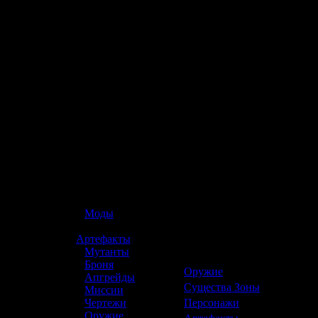
☢️ S.T.A.L.K.E.R. 2
»
Моды
Топ 10 статей :
»
Артефакты
»
Мутанты
Ранг
Страница
»
Броня
1
Оружие
»
Апгрейды
2
Существа Зоны
»
Миссии
3
Персонажи
»
Чертежи
»
Оружие