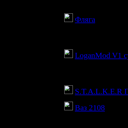
Моя сборка для ст
Фляга
Мод добавляет фля
путешествий по З
LoganMod V1 с
Супер сборка для
монстров и т.д! с
S.T.A.L.K.E.R 
Ваз 2108
Представляю вам в