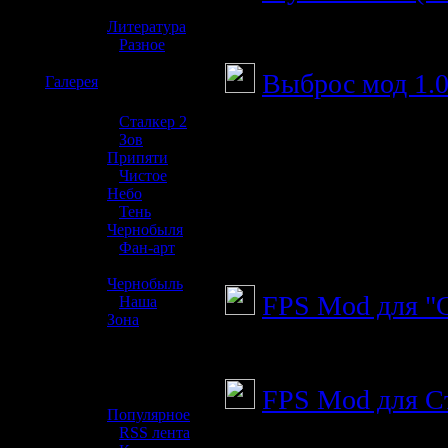
»
Моя вторая сборк
Литература
»
Разное
Выброс мод 1.
☢️
Галерея
Добавляет: v 1.0
»
Сталкер 2
»
Зов
вырезали из ТЧ Э
Припяти
»
Чистое
захватывает Ранд
Небо
»
Тень
выброса Чем ближе
Чернобыля
мощнее выброс!
»
Фан-арт
»
Чернобыль
FPS Mod для "С
»
Наша
Зона
Аддон "FPS Mod"
☢️ Разное
FPS Mod для С
»
Популярное
»
RSS лента
FPS Mod