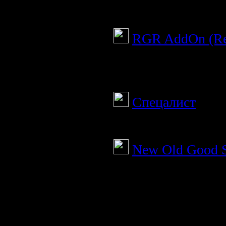
Мод добавляет в и
RGR AddOn (Res
Аддон сделан для 
Версия игры 1.000
Спецалист
Попытка сделать 
New Old Good S
Сборка