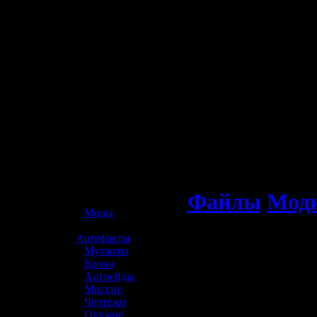
☢️ S.T.A.L.K.E.R. 2
Файлы
Мод
»
Моды
»
Артефакты
»
Мутанты
»
Броня
»
Апгрейды
»
Миссии
»
Чертежи
»
Оружие