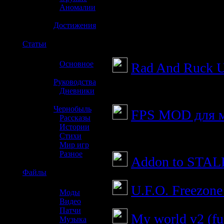
»
Аномалии
»
Достижения
☢️
Статьи
З
»
Основное
Rad And Ruck UI
»
Руководства
фиксит rad_and_ru
»
Дневники
»
Чернобыль
FPS MOD для м
»
Рассказы
»
Истории
Повышение FPS дл
»
Стихи
»
Мир игр
»
Разное
Addon to STALK
☢️
Файлы
U.F.O. Freezone 
»
Моды
»
Видео
»
Патчи
My world v2 (fu
»
Музыка