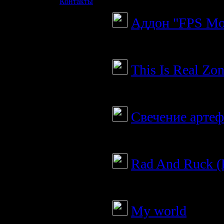
»
Контакты
Аддон "FPS Mod
Поднимаем FPS с
This Is Real Zo
Крутой мод на ум
Cвечение арте
Мини мод
Rad And Ruck 
Мини мод
My world