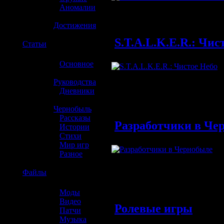
»
Аномалии
»
Достижения
S.T.A.L.K.E.R.: Чис
☢️
Статьи
Скринш
игры
»
Основное
»
Обновлен
Руководства
»
Дневники
»
Чернобыль
Скрин
»
Рассказы
Разработчики в Че
прикве
»
Истории
»
Стихи
Обновлен
»
Мир игр
»
Разное
☢️
Файлы
»
Моды
Фото с
»
Видео
Ролевые игры
разраб
»
Патчи
Черноб
»
Музыка