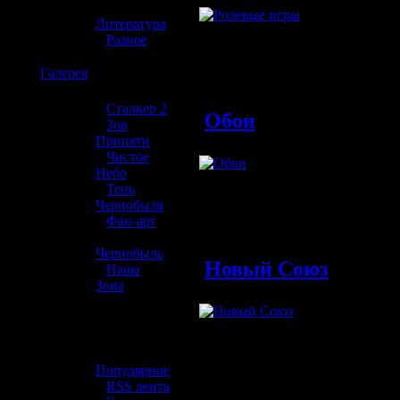
»
Фото с
Обновлен
Литература
ролевы
»
Разное
страйк
☢️
Галерея
Обновлен
»
Сталкер 2
Обои
»
Зов
Припяти
»
Чистое
Темати
Небо
для ра
»
Тень
Чернобыля
Обновлен
»
Фан-арт
»
Чернобыль
Новый Союз
»
Наша
Зона
В 2014
☢️ Разное
разраб
была з
»
Популярное
Обновлен
»
RSS лента