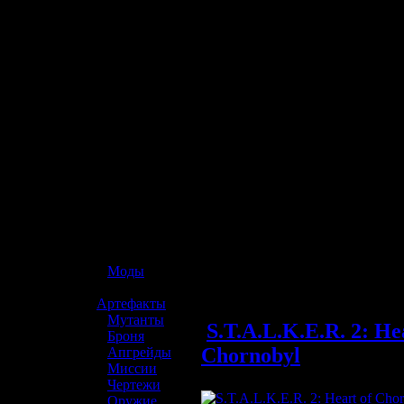
☢️ S.T.A.L.K.E.R. 2
»
Моды
»
Артефакты
»
Мутанты
S.T.A.L.K.E.R. 2: He
»
Броня
Chornobyl
»
Апгрейды
»
Миссии
»
Чертежи
»
Оружие